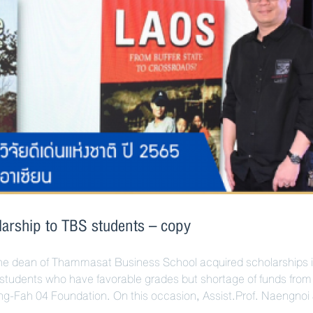
arship to TBS students – copy
he dean of Thammasat Business School acquired scholarships 
students who have favorable grades but shortage of funds from
g-Fah 04 Foundation. On this occasion, Assist.Prof. Naengnoi 