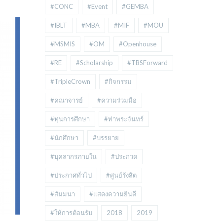
#CONC
#Event
#GEMBA
#IBLT
#MBA
#MIF
#MOU
#MSMIS
#OM
#Openhouse
#RE
#Scholarship
#TBSForward
#TripleCrown
#กิจกรรม
#คณาจารย์
#ความร่วมมือ
#ทุนการศึกษา
#ท่าพระจันทร์
#นักศึกษา
#บรรยาย
#บุคลากรภายใน
#ประกวด
#ประกาศทั่วไป
#ศูนย์รังสิต
#สัมมนา
#แสดงความยินดี
#ให้การต้อนรับ
2018
2019