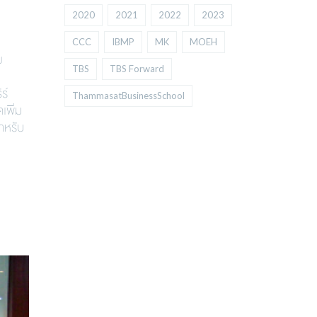
2020
2021
2022
2023
CCC
IBMP
MK
MOEH
ย
TBS
TBS Forward
ร์
ThammasatBusinessSchool
เพิ่ม
ำหรับ