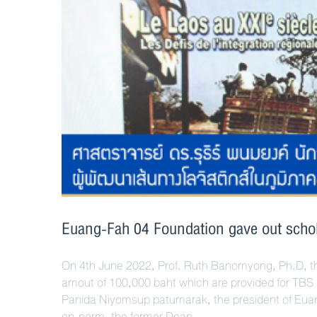
Euang-Fah 04 Foundation gave out schol
On 4th June 2022, Prof. Ruth Banomyong, Ph.D, t
amout of 100,000 baht which are provided for TBS 
Panida Niyomsup patumarak, the president of Euan
on-norm, the former Dean