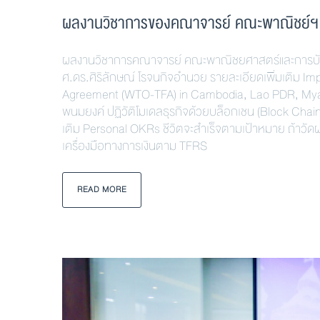
ผลงานวิชาการของคณาจารย์ คณะพาณิชย์ฯ
ผลงานวิชาการคณาจารย์ คณะพาณิชยศาสตร์และการบัญชี
ศ.ดร.ศิริลักษณ์ โรจนกิจอำนวย รายละเอียดเพิ่มเติม Im
Agreement (WTO-TFA) in Cambodia, Lao PDR, Myanm
พนมยงค์ ปฏิวัติโมเดลธุรกิจด้วยบล็อกเชน (Block Chain
เติม Personal OKRs ชีวิตจะสำเร็จตามเป้าหมาย ถ้าวัดผ
เครื่องมือทางการเงินตาม TFRS
READ MORE