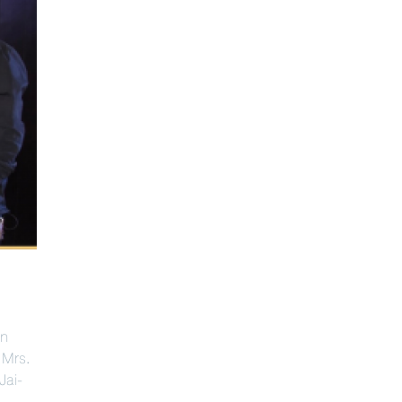
in
 Mrs.
Jai-