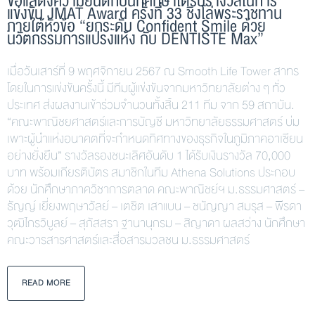
ขอแสดงความยินดีกับนักศึกษาได้รับรางวัลในการ
แข่งขัน JMAT Award ครั้งที่ 33 ชิงโล่พระราชทาน
ภายใต้หัวข้อ “ยกระดับ Confident Smile ด้วย
นวัตกรรมการแปรงแห้ง กับ DENTISTE Max”
เมื่อวันเสาร์ที่ 9 พฤศจิกายน 2567 ณ Smooth Life Tower สาทร
โดยในการแข่งขันครั้งนี้ มีทีมผู้แข่งขันจากมหาวิทยาลัยต่าง ๆ ทั่ว
ประเทศ ส่งผลงานเข้าร่วมจำนวนทั้งสิ้น 211 ทีม จาก 59 สถาบัน.
“คณะพาณิชยศาสตร์และการบัญชี มหาวิทยาลัยธรรมศาสตร์ บ่ม
เพาะผู้นำแห่งอนาคตที่จะกำหนดทิศทางของธุรกิจในภูมิภาคอาเซียน
อย่างยั่งยืน” รางวัลรองชนะเลิศอันดับ 1 ได้รับเงินรางวัล 70,000
บาท พร้อมเกียรติบัตร สมาชิกในทีม Athena Solutions ประกอบ
ด้วย นักศึกษาภาควิชาการตลาด คณะพาณิชย์ฯ ม.ธรรมศาสตร์ –
ธัญญ์ เยี่ยงพฤษาวัลย์ – เตชิต เสาแบน – ชนัญญา สมรุส – พีรดา
วุฒิไกรวิบูลย์ – สุภัสสรา ฐานานุกรม – สิญาดา ผลสว่าง นักศึกษา
คณะวารสารศาสตร์และสื่อสารมวลชน ม.ธรรมศาสตร์
READ MORE