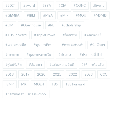
#2024
#award
#BBA
#CIA
#CONC
#Event
#GEMBA
#IBLT
#MBA
#MIF
#MOU
#MSMIS
#OM
#Openhouse
#RE
#Scholarship
#TBSForward
#TripleCrown
#กิจกรรม
#คณาจารย์
#ความร่วมมือ
#ทุนการศึกษา
#ท่าพระจันทร์
#นักศึกษา
#บรรยาย
#บุคลากรภายใน
#ประกวด
#ประกาศทั่วไป
#ศูนย์รังสิต
#สัมมนา
#แสดงความยินดี
#ให้การต้อนรับ
2018
2019
2020
2021
2022
2023
CCC
IBMP
MK
MOEH
TBS
TBS Forward
ThammasatBusinessSchool