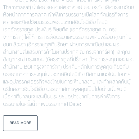
Thammasat) นำโดย รองศาสตราจารย์ ดร. อรทัย เลิศวรรณวิทย์
หัวหน้าภาคการตลาด เข้าฟังการบรรยายเปิดโลกทัศน์ธุรกิจการ
ตลาดและศิลปวัฒนธรรมของประเทศอินโดนีเซีย โดยมี
เอกอัครราชทูต ประพันธ์ ดิษยทัต (เอกอัครราชทูต ณ กรุง
จาการ์ตา) ได้ให้การการต้อนรับ และบรรยายพิเศษพร้อม คุณหทัย
ชนก สีวะรา (อัครราชทูตที่ปรึกษา ฝ่ายการพาณิชย์ และ ผอ.
สำนักงานส่งเสริมการค้าในต่างประเทศ ณ กรุงจาการ์ตา) และคุณ
ชัชฎาภรณ์ กรุงเกษม (อัครราชทูตที่ปรึกษา ฝ่ายการลงทุน และ ผอ.
สำนักงาน BOI กรุงจาการ์ตา) ประเด็นหลักในการพูดคุยเกี่ยวกับ
บรรยากาศการลงทุนในประเทศอินโดนีเซีย ทิศทาง แนวโน้ม โอกาส
และอุปสรรคต่อธุรกิจของไทยในการเข้ามาลงทุน และทำตลาดกับผู้
บริโภคชาวอินโดนีเซีย บรรยกาศการพูดคุยเป็นไปอย่างเข้มข้น มี
เนื้อหาที่น่าสนใจ และเป็นประโยชน์อย่างมากในการเข้าฟังการ
บรรยายในครั้งนี้ ภาพบรรยากาศ Date:
READ MORE