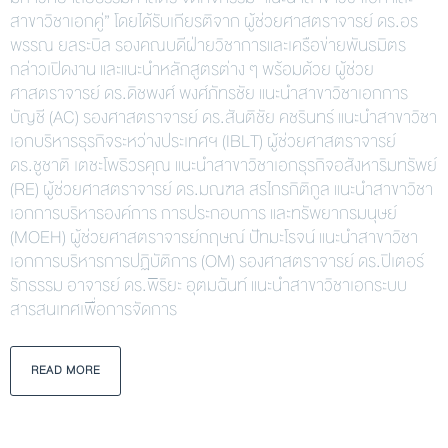
สาขาวิชาเอกคู่” โดยได้รับเกียรติจาก ผู้ช่วยศาสตราจารย์ ดร.อร
พรรณ ยลระบิล รองคณบดีฝ่ายวิชาการและเครือข่ายพันธมิตร
กล่าวเปิดงาน และแนะนำหลักสูตรต่าง ๆ พร้อมด้วย ผู้ช่วย
ศาสตราจารย์ ดร.ดิชพงศ์ พงศ์ภัทรชัย แนะนำสาขาวิชาเอกการ
บัญชี (AC) รองศาสตราจารย์ ดร.สันติชัย คชรินทร์ แนะนำสาขาวิชา
เอกบริหารธุรกิจระหว่างประเทศฯ (IBLT) ผู้ช่วยศาสตราจารย์
ดร.ชูชาติ เตชะโพธิวรคุณ แนะนำสาขาวิชาเอกธุรกิจอสังหาริมทรัพย์
(RE) ผู้ช่วยศาสตราจารย์ ดร.มณฑล สรไกรกิติกูล แนะนำสาขาวิชา
เอกการบริหารองค์การ การประกอบการ และทรัพยากรมนุษย์
(MOEH) ผู้ช่วยศาสตราจารย์กฤษณ์ ปัทมะโรจน์ แนะนำสาขาวิชา
เอกการบริหารการปฏิบัติการ (OM) รองศาสตราจารย์ ดร.ปิเตอร์
รักธรรม อาจารย์ ดร.พิริยะ อุตมฉันท์ แนะนำสาขาวิชาเอกระบบ
สารสนเทศเพื่อการจัดการ
READ MORE