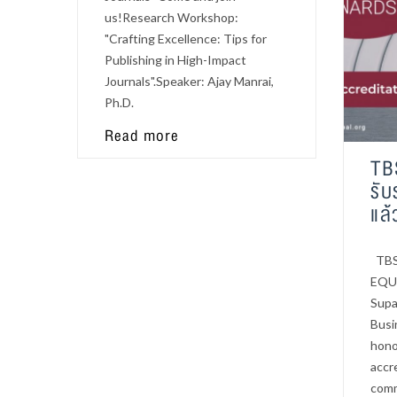
us!Research Workshop:
"Crafting Excellence: Tips for
Publishing in High-Impact
Journals".Speaker: Ajay Manrai,
Ph.D.
Read more
TB
รับ
แล้
TBS 
EQUI
Supa
Busi
hono
accr
comm