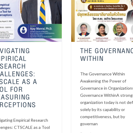
VIGATING
THE GOVERNAN
PIRICAL
WITHIN
SEARCH
ALLENGES:
The Governance Within
SCALE AS A
Awakening the Power of
OL FOR
Governance in Organizatio
ASURING
Governance WithinA strong
RCEPTIONS
organization today is not de
solely by its capability or
competitiveness, but by
igating Empirical Research
governan
lenges: CTSCALE as a Tool