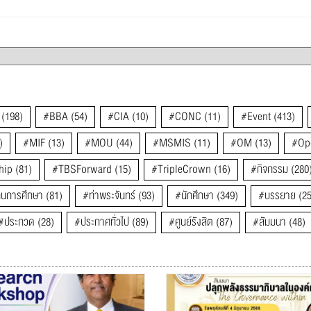
(198)
#BBA
(54)
#CIA
(10)
#CONC
(11)
#Event
(413)
)
#MIF
(13)
#MOU
(44)
#MSMIS
(11)
#OM
(13)
#Op
hip
(81)
#TBSForward
(15)
#TripleCrown
(16)
#กิจกรรม
(280
ุนการศึกษา
(81)
#ท่าพระจันทร์
(93)
#นักศึกษา
(349)
#บรรยาย
(25
#ประกวด
(28)
#ประกาศทั่วไป
(89)
#ศูนย์รังสิต
(87)
#สัมมนา
(48)
#ให้การต้อนรับ
(28)
2018
(9)
2019
(34)
2020
(42)
2021
(36
IBMP
(27)
MK
(22)
MOEH
(18)
TBS
(664)
TBS Forw
hool
(647)