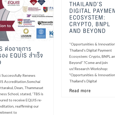
THAILAND’S
DIGITAL PAYME
ECOSYSTEM:
CRYPTO, BNPL
AND BEYOND
“Opportunities & Innovation
S ต่ออายุการ
Thailand’s Digital Payment
รอง EQUIS สําเร็จ
Ecosystem: Crypto, BNPL a
ว
Beyond” ?Come and join
us!Research Workshop:
"Opportunities & Innovation
Successfully Renews
Thailand’s Digital
S Accreditation.Somchai
ttarakul, Dean, Thammasat
Read more
ness School, stated, ‘TBS is
ured to receive EQUIS re-
editation, reaffirming our
itment to