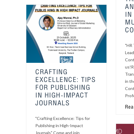
AN
IN
MU
CO
"HR 
Lead
Cont
us!R
CRAFTING
Tran
EXCELLENCE: TIPS
in th
FOR PUBLISHING
Cont
IN HIGH-IMPACT
Prof
JOURNALS
Rea
"Crafting Excellence: Tips for
Publishing in High-Impact
Journals" Come and join