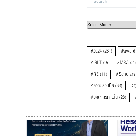
#2024
(261)
#award
#IBLT
(9)
#MBA
(25
#RE
(11)
#Scholars
#ความร่วมมือ
(63)
#ท
#บุคลากรภายใน
(28)
#แสดงความยินดี
(268)
2023
(229)
CCC
(50)
ThammasatBusinessSc