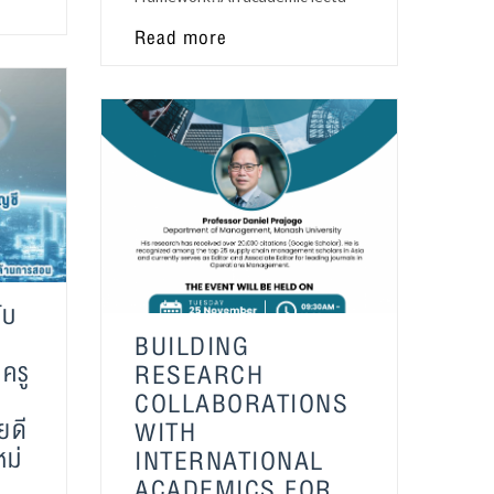
Read more
ับ
BUILDING
ครู
RESEARCH
น
COLLABORATIONS
ยดี
WITH
หม่
INTERNATIONAL
ACADEMICS FOR