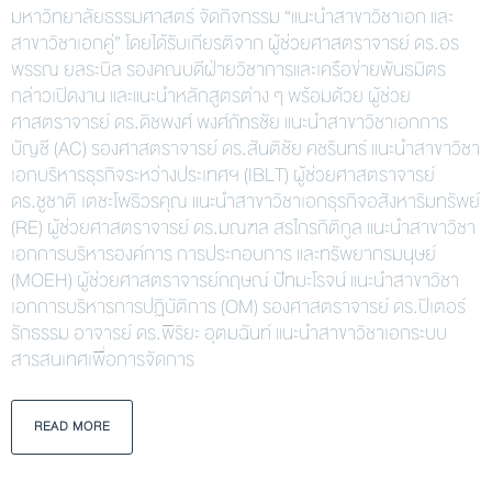
มหาวิทยาลัยธรรมศาสตร์ จัดกิจกรรม “แนะนำสาขาวิชาเอก และ
สาขาวิชาเอกคู่” โดยได้รับเกียรติจาก ผู้ช่วยศาสตราจารย์ ดร.อร
พรรณ ยลระบิล รองคณบดีฝ่ายวิชาการและเครือข่ายพันธมิตร
กล่าวเปิดงาน และแนะนำหลักสูตรต่าง ๆ พร้อมด้วย ผู้ช่วย
ศาสตราจารย์ ดร.ดิชพงศ์ พงศ์ภัทรชัย แนะนำสาขาวิชาเอกการ
บัญชี (AC) รองศาสตราจารย์ ดร.สันติชัย คชรินทร์ แนะนำสาขาวิชา
เอกบริหารธุรกิจระหว่างประเทศฯ (IBLT) ผู้ช่วยศาสตราจารย์
ดร.ชูชาติ เตชะโพธิวรคุณ แนะนำสาขาวิชาเอกธุรกิจอสังหาริมทรัพย์
(RE) ผู้ช่วยศาสตราจารย์ ดร.มณฑล สรไกรกิติกูล แนะนำสาขาวิชา
เอกการบริหารองค์การ การประกอบการ และทรัพยากรมนุษย์
(MOEH) ผู้ช่วยศาสตราจารย์กฤษณ์ ปัทมะโรจน์ แนะนำสาขาวิชา
เอกการบริหารการปฏิบัติการ (OM) รองศาสตราจารย์ ดร.ปิเตอร์
รักธรรม อาจารย์ ดร.พิริยะ อุตมฉันท์ แนะนำสาขาวิชาเอกระบบ
สารสนเทศเพื่อการจัดการ
READ MORE