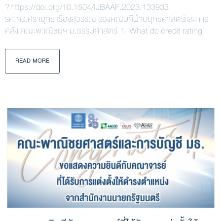
? https://doi.org/10.1504/IJBAAF.2023.133933
รศ.ดร.ศรายุทธ เรืองสุวรรณ รองคณบดีฝ่ายยุทธศาสตร์และการ
คลัง คณะพาณิชย์ฯ ม.ธรรมศาสตร์ 1. What do credit rating
READ MORE