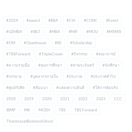
#2024
#award
#BBA
#CIA
#CONC
#Event
#GEMBA
#IBLT
#MBA
#MIF
#MOU
#MSMIS
#OM
#Openhouse
#RE
#Scholarship
#TBSForward
#TripleCrown
#กิจกรรม
#คณาจารย์
#ความร่วมมือ
#ทุนการศึกษา
#ท่าพระจันทร์
#นักศึกษา
#บรรยาย
#บุคลากรภายใน
#ประกวด
#ประกาศทั่วไป
#ศูนย์รังสิต
#สัมมนา
#แสดงความยินดี
#ให้การต้อนรับ
2018
2019
2020
2021
2022
2023
CCC
IBMP
MK
MOEH
TBS
TBS Forward
ThammasatBusinessSchool