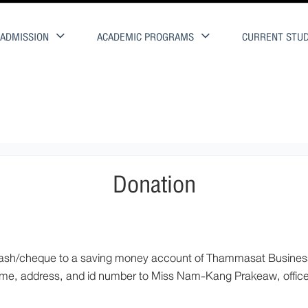
ADMISSION
ACADEMIC PROGRAMS
CURRENT STU
Donation
eque to a saving money account of Thammasat Business S
ame, address, and id number to Miss Nam-Kang Prakeaw, offic