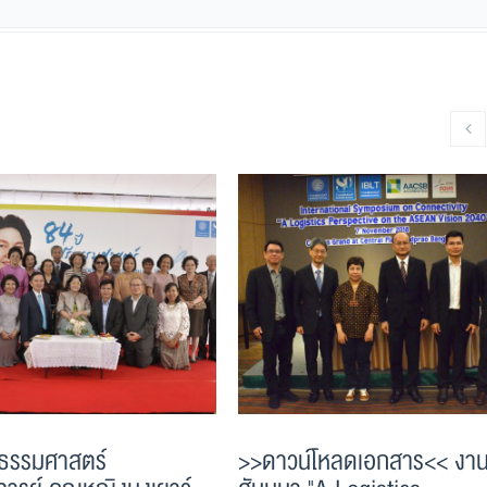
รีธรรมศาสตร์
>>ดาวน์โหลดเอกสาร<< งา