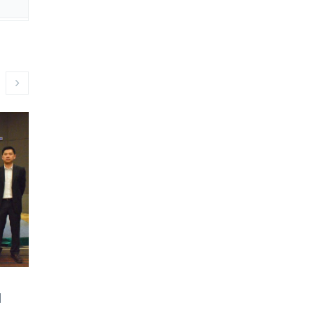
น
>>ดาวน์โหลดเอกสาร<< สัมมนา
สมาคมศิษย