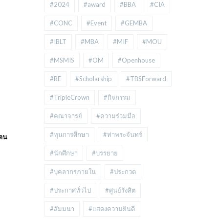
#2024
#award
#BBA
#CIA
#CONC
#Event
#GEMBA
#IBLT
#MBA
#MIF
#MOU
#MSMIS
#OM
#Openhouse
#RE
#Scholarship
#TBSForward
#TripleCrown
#กิจกรรม
#คณาจารย์
#ความร่วมมือ
#ทุนการศึกษา
#ท่าพระจันทร์
ัตน
#นักศึกษา
#บรรยาย
#บุคลากรภายใน
#ประกวด
#ประกาศทั่วไป
#ศูนย์รังสิต
#สัมมนา
#แสดงความยินดี