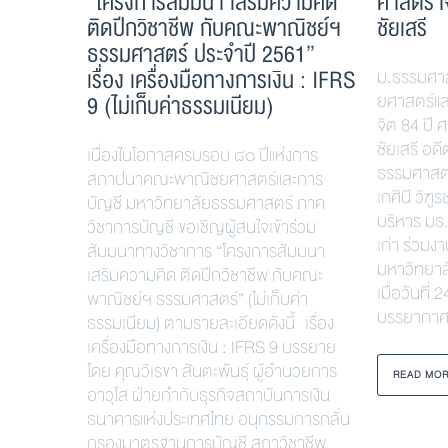
“โครงการสัมมนา เสริมความคิด
ศาสตราจ
ติดปีกวิชาชีพ กับคณะพาณิชย์ฯ
ชัยเสรี
ธรรมศาสตร์ ประจำปี 2561”
เรื่อง เครื่องมือทางการเงิน : IFRS
ม.ธรรมศา
9 (ไม่เก็บค่าธรรมเนียม)
ยศาสตร์แล
จิต 84 ปี
ชัยเสรี อด
เนื่องในโอกาสครบรอบ ๘๐ ปีแห่งการ
ธรรมศาสตร
สถาปนาคณะพาณิชยศาสตร์และการ
เกศินี วิฑู
บัญชี มหาวิทยาลัยธรรมศาสตร์ ภาค
บริหาร มธ.
วิชาการบัญชี ขอเชิญผู้สนใจเข้าร่วม
เก่า ร่วม
สัมมนาทางวิชาการ “โครงการสัมมนา
มหาวิทยาล
เสริมความคิด ติดปีกวิชาชีพ กับคณะ
เมื่อวันที
พาณิชย์ฯ ธรรมศาสตร์” (ไม่เก็บค่า
บรรยากา
ธรรมเนียม) ตามรายละเอียดดังนี้ เรื่อง
เครื่องมือทางการเงิน : IFRS 9 บรรยาย
โดย คุณวิเรขา สันตะพันธุ์ ผู้อำนวยการ
READ MO
อาวุโส ฝ่ายกำกับธุรกิจสถาบันการเงิน
ธนาคารแห่งประเทศไทย อนุกรรมการกลั่น
กรองมาตรฐานการบัญชี สภาวิชาชีพ