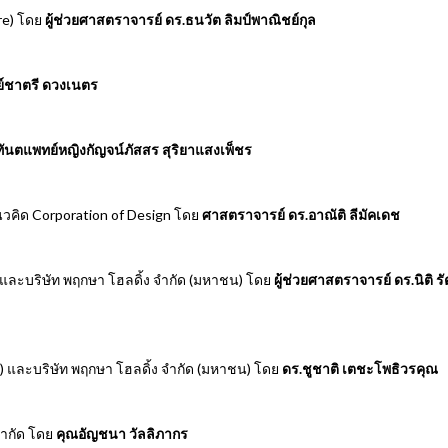
re) โดย
ผู้ช่วยศาสตราจารย์ ดร.ธนวัต ลิมป์พาณิชย์กุล
์ชาตรี ดวงเนตร
ทันตแพทย์หญิงกัญจน์ภัสสร สุริยาแสงเพ็ชร
วคิด Corporation of Design โดย
ศาสตราจารย์ ดร.อาณัติ ลีมัคเดช
) และบริษัท พฤกษา โฮลดิ้ง จำกัด (มหาชน) โดย
ผู้ช่วยศาสตราจารย์ ดร.นิติ ร
ชน) และบริษัท พฤกษา โฮลดิ้ง จำกัด (มหาชน) โดย
ดร.ชูชาติ เตชะโพธิวรคุณ
จำกัด โดย
คุณอัญชนา วัลลิภากร