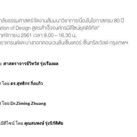
ัยธรรมศาสตร์ จัดงานสัมมนาวิชาการเนื่องในโอกาสครบ 80 ปี
ion of Design สูตรสำเร็จองค์กรมีดีไซน์ยุคดิจิทัล”
3 พฤศจิกายน 2561 เวลา 9.00 – 16.30 น.
าราแกรนด์และบางกอกคอนเวนชั่นเซ็นเตอร์ เซ็นทรัลเวิลด์ กรุงเทพฯ
ดย
ศาสตราจารย์วิทวัส รุ่งเรืองผล
D โดย
ดร.สุทธิกร กิ่งแก้ว
il โดย
Dr.Ziming Zhuang
รมีดีไซน์ โดย
คุณสมพงษ์ รุ่งนิรัติศัย