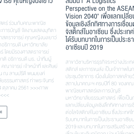
ารย์ คุณหญิงนงเยาว์
สัมมนา "A Logistics
Perspective on the ASEA
Vision 2040" เพื่อแลกเปลี่ย
ข้อมูลเชิงลึกทิศทางการเชื่อม
สตร์ ร่วมกับคณะพาณิช
ะการบัญชี จัดงานแสดงมุทิตา
จิสติกส์ในอาเซียน ซึ่งประเท
 ศาสตราจารย์ คุณหญิงนงเยาว์
ได้รับบทบาทในการเป็นประธ
ีตอธิการบดี มหาวิทยาลัย
อาเซียนปี 2019
์ โดยมีรองศาสตราจารย์
รชาติ อธิการบดี มธ. นำทีมผู้
สาขาวิชาบริหารธุรกิจระหว่างประเท
 คณาจารย์ เจ้าหน้าที่ และศิษย์
สติกส์ และการขนส่ง เป็นเจ้าภาพใน
งาน ณ ลานปรีดี พนมยงค์
ประชุมวิชาการ เนื่องในโอกาสคล้ายว
ัยธรรมศาสตร์ ท่าพระจันทร์
สถาปนาคณะฯ ครบปีที่ 80 ของคณ
่ 24 ตุลาคม 2561 >>>ภาพ
พาณิชยศาสตร์และการบัญชี
ศ<<<
มหาวิทยาลัยธรรมศาสตร์ เพื่อเป็น
แลกเปลี่ยนข้อมูลเชิงลึกทิศทางการเช
ต่อโลจิสติกส์ในอาเซียน ซึ่งประเทศไ
RE
รับบทบาทในการเป็นประธานอาเซียน
2019 และบทบาทในการเสริมสร้างค
เชื่อมโยงระดับภูมิภาค ผ่านผู้เชี่ยว