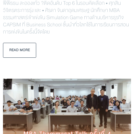
พิพิธธน ละอองแก้ว ?ติดอันดับ Top 6 ในรอบคัดเลือก • ศุภสิน
วิจิตรตระการรุ่ง และ • ศิรดา จินดาอุดมเศรษฐ นักศึกษา MBA
ธรรมศาสตร์เข้าแข่งขัน Simulation Game ทางด้านบริหารธุรกิจ
CAPSIM ที่ Business School ชั้นนำทั่วโลกใช้ในการเรียนการสอน
การแข่งขันในครั้งนี้จัดโดย
READ MORE