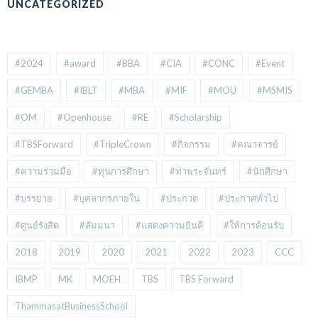
UNCATEGORIZED
#2024
#award
#BBA
#CIA
#CONC
#Event
#GEMBA
#IBLT
#MBA
#MIF
#MOU
#MSMIS
#OM
#Openhouse
#RE
#Scholarship
#TBSForward
#TripleCrown
#กิจกรรม
#คณาจารย์
#ความร่วมมือ
#ทุนการศึกษา
#ท่าพระจันทร์
#นักศึกษา
#บรรยาย
#บุคลากรภายใน
#ประกวด
#ประกาศทั่วไป
#ศูนย์รังสิต
#สัมมนา
#แสดงความยินดี
#ให้การต้อนรับ
2018
2019
2020
2021
2022
2023
CCC
IBMP
MK
MOEH
TBS
TBS Forward
ThammasatBusinessSchool