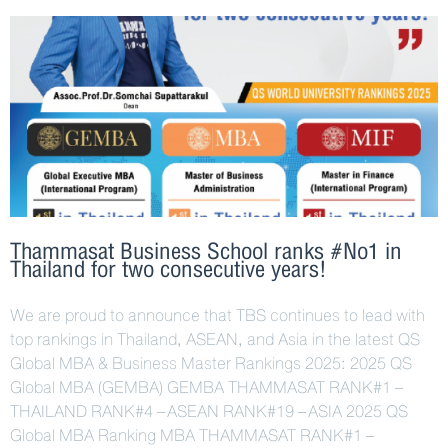
Thammasat Business School ranks #No1 in
Thailand for two consecutive years!
We are proud to announce that TBS continues to lead with
top rankings in Thailand, ASEAN, and Asia in the latest QS
Global MBA & Business Master Rankings 2025: 2025 QS
Global MBA (GEMBA) GEMBA THAMMASAT RANK#1 –
THAILAND RANK#4 – ASEAN RANK#19 – ASIA 2025 QS
Global MBA Ranking MBA THAMMASAT RANK#1 –