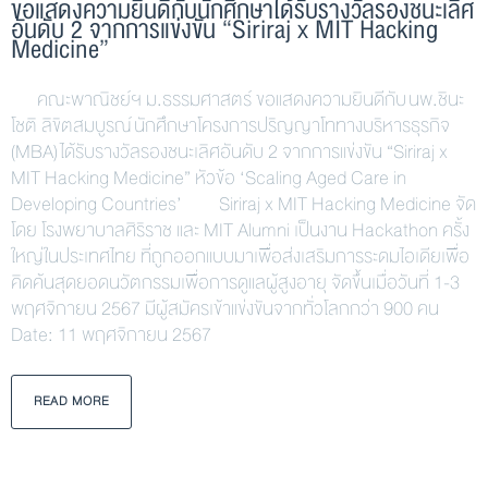
ขอแสดงความยินดีกับนักศึกษาได้รับรางวัลรองชนะเลิศ
อันดับ 2 จากการแข่งขัน “Siriraj x MIT Hacking
Medicine”
คณะพาณิชย์ฯ ม.ธรรมศาสตร์ ขอแสดงความยินดีกับ นพ.ชินะ
โชติ ลิขิตสมบูรณ์ นักศึกษาโครงการปริญญาโททางบริหารธุรกิจ
(MBA) ได้รับรางวัลรองชนะเลิศอันดับ 2 จากการแข่งขัน “Siriraj x
MIT Hacking Medicine” หัวข้อ ‘Scaling Aged Care in
Developing Countries’ Siriraj x MIT Hacking Medicine จัด
โดย โรงพยาบาลศิริราช และ MIT Alumni เป็นงาน Hackathon ครั้ง
ใหญ่ในประเทศไทย ที่ถูกออกแบบมาเพื่อส่งเสริมการระดมไอเดียเพื่อ
คิดค้นสุดยอดนวัตกรรมเพื่อการดูแลผู้สูงอายุ จัดขึ้นเมื่อวันที่ 1-3
พฤศจิกายน 2567 มีผู้สมัครเข้าแข่งขันจากทั่วโลกกว่า 900 คน
Date: 11 พฤศจิกายน 2567
READ MORE