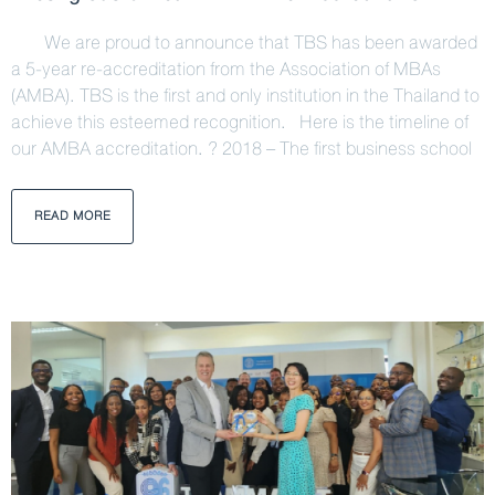
We are proud to announce that TBS has been awarded
a 5-year re-accreditation from the Association of MBAs
(AMBA). TBS is the first and only institution in the Thailand to
achieve this esteemed recognition. Here is the timeline of
our AMBA accreditation. ? 2018 – The first business school
READ MORE