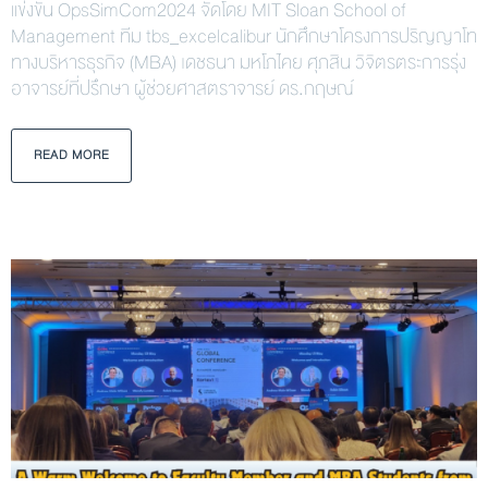
แข่งขัน OpsSimCom2024 จัดโดย MIT Sloan School of
Management ทีม tbs_excelcalibur นักศึกษาโครงการปริญญาโท
ทางบริหารธุรกิจ (MBA) เดชธนา มหโภไคย ศุภสิน วิจิตรตระการรุ่ง
อาจารย์ที่ปรึกษา ผู้ช่วยศาสตราจารย์ ดร.กฤษณ์
READ MORE