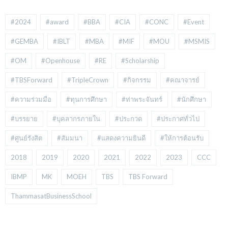
#2024
#award
#BBA
#CIA
#CONC
#Event
#GEMBA
#IBLT
#MBA
#MIF
#MOU
#MSMIS
#OM
#Openhouse
#RE
#Scholarship
#TBSForward
#TripleCrown
#กิจกรรม
#คณาจารย์
#ความร่วมมือ
#ทุนการศึกษา
#ท่าพระจันทร์
#นักศึกษา
#บรรยาย
#บุคลากรภายใน
#ประกวด
#ประกาศทั่วไป
#ศูนย์รังสิต
#สัมมนา
#แสดงความยินดี
#ให้การต้อนรับ
2018
2019
2020
2021
2022
2023
CCC
IBMP
MK
MOEH
TBS
TBS Forward
ThammasatBusinessSchool