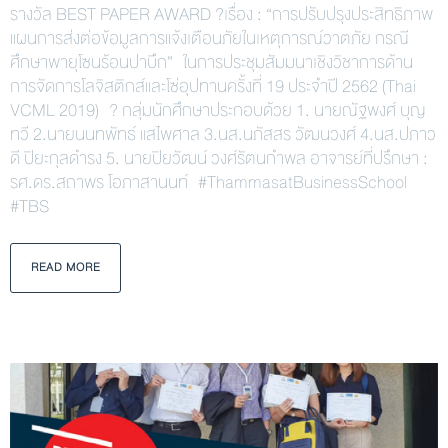
รางวัล BEST PAPER AWARD ?เรื่อง : “การปรับปรุงประสิทธิภาพ
แผนการส่งต่อข้อมูลการแจ้งเตือนภัยในเหตุการณ์วาตภัย กรณี
ศึกษาพายุโซนร้อนปาบึก” ในการประชุมสัมมนาเชิงวิชาการด้าน
การจัดการโลจิสติกส์และโซ่อุปทานครั้งที่ 19 ประจำปี 2562 (Thai
VCML 2019) ? กลุ่มนักศึกษาประกอบด้วย 1. นายณัฐพงศ์ บุญ
ทวี 2.นายนนทพัทธ์ แสไพศาล 3.นส.นภัสสร วัฒนวงศ์ 4.นส.ปภาว
ดี ปิยะกุลดำรง 5. นายปิยวัฒน์ วงศ์รัตนกำพล อาจารย์ที่ปรึกษา :
รศ.ดร.สถาพร โอภาสานนท์ #ThammasatBusinessSchool
#TBS
READ MORE