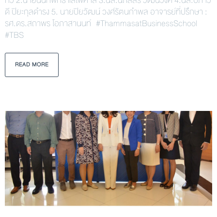
ทวี 2.นายนนทพัทธ์ แสไพศาล 3.นส.นภัสสร วัฒนวงศ์ 4.นส.ปภาว
ดี ปิยะกุลดำรง 5. นายปิยวัฒน์ วงศ์รัตนกำพล อาจารย์ที่ปรึกษา :
รศ.ดร.สถาพร โอภาสานนท์ #ThammasatBusinessSchool
#TBS
READ MORE