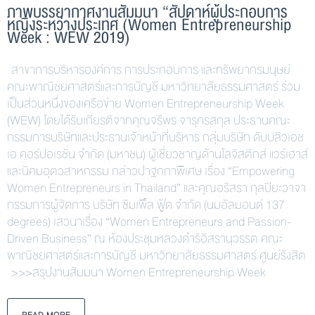
ภาพบรรยากาศงานสัมมนา “สัปดาห์ผู้ประกอบการ
หญิงระหว่างประเทศ (Women Entrepreneurship
Week : WEW 2019)
สาขาการบริหารองค์การ การประกอบการ และทรัพยากรมนุษย์
คณะพาณิชยศาสตร์และการบัญชี มหาวิทยาลัยธรรมศาสตร์ ร่วม
เป็นส่วนหนึ่งของเครือข่าย Women Entrepreneurship Week
(WEW) โดยได้รับเกียรติจากคุณจรีพร จารุกรสกุล ประธานคณะ
กรรมการบริษัทและประธานเจ้าหน้าที่บริหาร กลุ่มบริษัท ดับบลิวเอช
เอ คอร์ปอเรชั่น จำกัด (มหาชน) ผู้เชี่ยวชาญด้านโลจิสติกส์ แวร์เฮาส์
และนิคมอุตวสาหกรรม กล่าวปาฐกถาพิเศษ เรื่อง “Empowering
Women Entrepreneurs in Thailand” และคุณอริสรา กุลปิยะวาจา
กรรมการผู้จัดการ บริษัท ซิมเพิ้ล ฟู้ด จำกัด (นมอัลมอนด์ 137
degrees) เสวนาเรื่อง “Women Entrepreneurs and Passion-
Driven Business” ณ ห้องประชุมหลวงดำริอิสรานุวรรต คณะ
พาณิชยศาสตร์และการบัญชี มหาวิทยาลัยธรรมศาสตร์ ศูนย์รังสิต
>>>สรุปงานสัมมนา Women Entrepreneurship Week