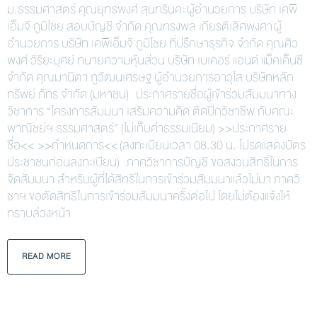
ม.ธรรมศาสตร์ คุณยุทธพงศ์ สุนทรินคะ ผู้อำนวยการ บริษัท เคพี
เอ็มจี ภูมิไชย สอบบัญชี จำกัด คุณทรงพล เกียรติเลิศพงศา ผู้
อำนวยการ บริษัท เคพีเอ็มจี ภูมิไชย ที่ปรึกษาธุรกิจ จำกัด คุณศิว
พงศ์ วิริยะบุศย์ ทนายความหุ้นส่วน บริษัท เบเคอร์ แอนด์ แม็คเค็นซี
จำกัด คุณมานิตา ภูวัฒนเศรษฐ ผู้อำนวยการอาวุโส บริษัทหลัก
ทรัพย์ ภัทร จำกัด (มหาชน) ประกาศรายชื่อผู้เข้าร่วมสัมมนาทาง
วิชาการ “โครงการสัมมนา เสริมความคิด ติดปีกวิชาชีพ กับคณะ
พาณิชย์ฯ ธรรมศาสตร์” (ไม่เก็บค่าธรรมเนียม) >>ประกาศราย
ชื่อ<< >>กำหนดการ<< (ลงทะเบียนเวลา 08.30 น. โปรดแสดงบัตร
ประชาชนก่อนลงทะเบียน) ภาควิชาการบัญชี ขอสงวนสิทธิ์ในการ
จัดสัมมนา สำหรับผู้ที่ได้สิทธิในการเข้าร่วมสัมมนาแล้วไม่มา ภาควิ
ชาฯ ขอตัดสิทธิในการเข้าร่วมสัมมนาครั้งต่อไป โดยไม่ต้องแจ้งให้
ทราบล่วงหน้า
READ MORE