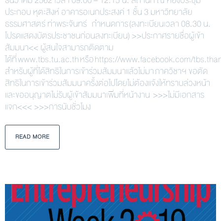
ธันวาคม 2562 เวลา 09.00 – 12.15 น. สถานที่ ณ ห้องประชุม
ประกอบ หุตะสิงห์ อาคารอเนกประสงค์ 1 ชั้น 3 มหาวิทยาลัย
ธรรมศาสตร์ ท่าพระจันทร์ กำหนดการ (ลงทะเบียนเวลา 08.30 น.
โปรดแสดงบัตรประชาชนก่อนลงทะเบียน) >>ประกาศรายชื่อผู้เข้า
สัมมนา<< ผู้สนใจสามารถติดตาม
ได้ที่ www.tbs.tu.ac.th หรือ https://www.facebook.com/tbs.t
สำหรับผู้ที่ได้สิทธิในการเข้าร่วมสัมมนาแล้วไม่มา ภาควิชาฯ ขอตัด
สิทธิในการเข้าร่วมสัมมนาครั้งต่อไปโดยไม่ต้องแจ้งให้ทราบล่วงหน้า
และขออนุญาตไม่รับผู้เข้าสัมมนาเพิ่มที่หน้างาน >>>ไม่มีเอกสาร
แจก<<< >>>การนับชั่วโมง
READ MORE