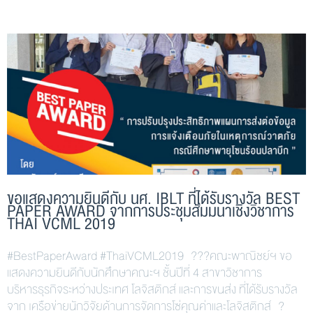
ขอแสดงความยินดีกับ นศ. IBLT ที่ได้รับรางวัล BEST
PAPER AWARD จากการประชุมสัมมนาเชิงวิชาการ
THAI VCML 2019
#BestPaperAward #ThaiVCML2019 ???คณะพาณิชย์ฯ ขอ
แสดงความยินดีกับนักศึกษาคณะฯ ชั้นปีที่ 4 สาขาวิชาการ
บริหารธุรกิจระหว่างประเทศ โลจิสติกส์ และการขนส่ง ที่ได้รับรางวัล
จาก เครือข่ายนักวิจัยด้านการจัดการโซ่คุณค่าและโลจิสติกส์ ?