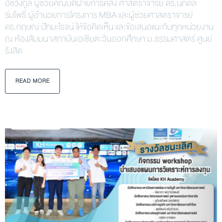
อัชวังกูล ผู้ช่วยคณบดีฝ่ายการคลัง ศาสตราจารย์ ดร.นภดล
ร่มโพธิ์ ผู้อำนวยการโครงการ MBA และผู้ช่วยศาสตราจารย์
ดร.กฤษณ์ ปัทมะโรจน์ ให้ข้อคิดเห็น และข้อเสนอแนะกับทุกหน่วยงาน
ณ ห้องสัมมนาสถาบันเอเชียตะวันออกศึกษา ม.ธรรมศาสตร์ ศูนย์
รังสิต
READ MORE