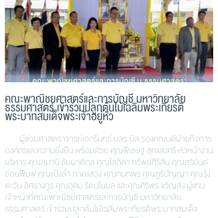
คณะพาณิชยศาสตร์และการบัญชี มหาวิทยาลัย
ธรรมศาสตร์ เข้าร่วมปลูกต้นไม้เฉลิมพระเกียรติ
พระบาทสมเด็จพระเจ้าอยู่หัว
ผู้ช่วยศาสตราจารย์เอกรินทร์ ยลระบิล รองคณบดีฝ่ายกิจการ
องค์กรและความยั่งยืน พร้อมด้วย คุณพิเชษฐ สุกแสงศรี หัวหน้างาน
บริหาร คุณสุมานี ชัยผาติกุล คุณโสภิดา ทรัพย์ศิริสิน คุณสุริยันต์
อ่อนพิมพ์ คุณแป้งล่ำ ภาคแสวง คุณกนกพร คุณภูริปัญญา คุณรุ้ง
ตะวัน อิศรางกูร คุณอุดม รัตนโนบล และคุณศิริพร ขวัญส่ง ผู้แทน
เจ้าหน้าที่คณะพาณิชยศาสตร์และการบัญชี มหาวิทยาลัย
ธรรมศาสตร์ เข้าร่วมปลูกต้นไม้เฉลิมพระเกียรติพระบาทสมเด็จ