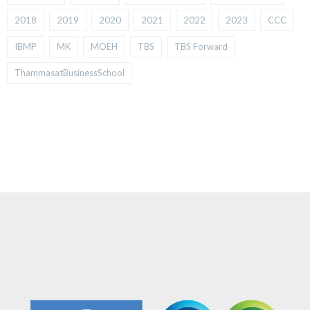
2018
2019
2020
2021
2022
2023
CCC
IBMP
MK
MOEH
TBS
TBS Forward
ThammasatBusinessSchool