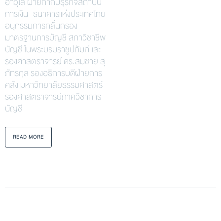
อาวุโส ฝ่ายกำกับธุรกิจสถาบัน
การเงิน ธนาคารแห่งประเทศไทย
อนุกรรมการกลั่นกรอง
มาตรฐานการบัญชี สภาวิชาชีพ
บัญชี ในพระบรมราชูปถัมภ์ และ
รองศาสตราจารย์ ดร.สมชาย สุ
ภัทรกุล รองอธิการบดีฝ่ายการ
คลัง มหาวิทยาลัยธรรมศาสตร์
รองศาสตราจารย์ภาควิชาการ
บัญชี
READ MORE