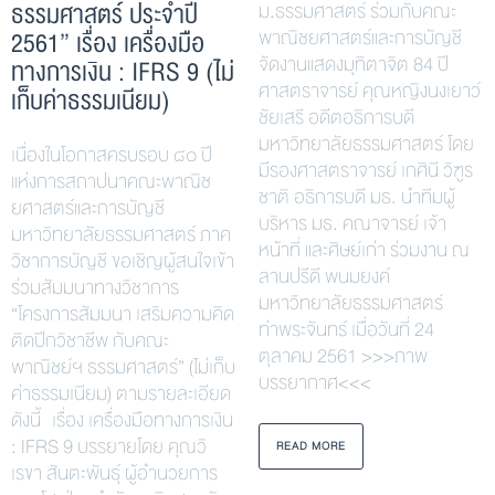
ธรรมศาสตร์ ประจำปี
ม.ธรรมศาสตร์ ร่วมกับคณะ
2561” เรื่อง เครื่องมือ
พาณิชยศาสตร์และการบัญชี
จัดงานแสดงมุทิตาจิต 84 ปี
ทางการเงิน : IFRS 9 (ไม่
ศาสตราจารย์ คุณหญิงนงเยาว์
เก็บค่าธรรมเนียม)
ชัยเสรี อดีตอธิการบดี
มหาวิทยาลัยธรรมศาสตร์ โดย
เนื่องในโอกาสครบรอบ ๘๐ ปี
มีรองศาสตราจารย์ เกศินี วิฑูร
แห่งการสถาปนาคณะพาณิช
ชาติ อธิการบดี มธ. นำทีมผู้
ยศาสตร์และการบัญชี
บริหาร มธ. คณาจารย์ เจ้า
มหาวิทยาลัยธรรมศาสตร์ ภาค
หน้าที่ และศิษย์เก่า ร่วมงาน ณ
วิชาการบัญชี ขอเชิญผู้สนใจเข้า
ลานปรีดี พนมยงค์
ร่วมสัมมนาทางวิชาการ
มหาวิทยาลัยธรรมศาสตร์
“โครงการสัมมนา เสริมความคิด
ท่าพระจันทร์ เมื่อวันที่ 24
ติดปีกวิชาชีพ กับคณะ
ตุลาคม 2561 >>>ภาพ
พาณิชย์ฯ ธรรมศาสตร์” (ไม่เก็บ
บรรยากาศ<<<
ค่าธรรมเนียม) ตามรายละเอียด
ดังนี้ เรื่อง เครื่องมือทางการเงิน
: IFRS 9 บรรยายโดย คุณวิ
READ MORE
เรขา สันตะพันธุ์ ผู้อำนวยการ