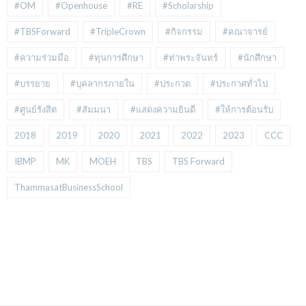
#OM
#Openhouse
#RE
#Scholarship
#TBSForward
#TripleCrown
#กิจกรรม
#คณาจารย์
#ความร่วมมือ
#ทุนการศึกษา
#ท่าพระจันทร์
#นักศึกษา
#บรรยาย
#บุคลากรภายใน
#ประกวด
#ประกาศทั่วไป
#ศูนย์รังสิต
#สัมมนา
#แสดงความยินดี
#ให้การต้อนรับ
2018
2019
2020
2021
2022
2023
CCC
IBMP
MK
MOEH
TBS
TBS Forward
ThammasatBusinessSchool