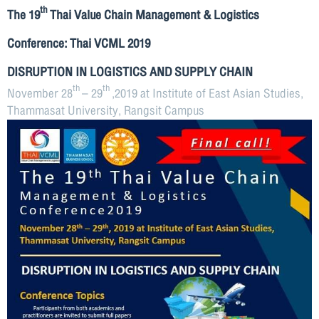
th
The 19
Thai Value Chain Management & Logistics
Conference
:
Thai VCML 2019
DISRUPTION IN LOGISTICS AND SUPPLY CHAIN
th
th
November
28
– 2
9
,2019 at Institute of East Asian Studies,
Thammasat University, Rangsit Campus