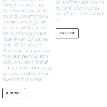
วอเตอร์เฮ้าส์คูเปอร์ส เอบีเอเอส
อาจารย์ประจำภาควิชาการ
วัน จันทร์ที่ 2 ธันวาคม 2562
บัญชี คณะพาณิชยศาสตร์และ
เวลา 09.00 – 12.15 น. สถานที่
การบัญชี ม.ธรรมศาสตร์ คุณ
ณ
ยุทธพงศ์ สุนทรินคะ ผู้อำนวย
การ บริษัท เคพีเอ็มจี ภูมิไชย
สอบบัญชี จำกัด คุณทรงพล
READ MORE
เกียรติเลิศพงศา ผู้อำนวยการ
บริษัท เคพีเอ็มจี ภูมิไชย ที่
ปรึกษาธุรกิจ จำกัด คุณศิวพงศ์
วิริยะบุศย์ ทนายความหุ้นส่วน
บริษัท เบเคอร์ แอนด์ แม็คเค็นซี
จำกัด คุณมานิตา ภูวัฒนเศรษฐ
ผู้อำนวยการอาวุโส บริษัทหลัก
ทรัพย์ ภัทร จำกัด (มหาชน)
READ MORE