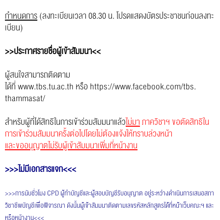
กำหนดการ
(ลงทะเบียนเวลา 08.30 น. โปรดแสดงบัตรประชาชนก่อนลงทะ
เบี
ยน)
>>ประกาศรายชื่อผู้เข้าสัมมนา<<
ผู้สนใจสามารถติดตาม
ได้ที่
www.tbs.tu.ac.th
หรือ
https://www.facebook.com/tbs.
thammasat/
สำหรับผู้ที่ได้สิทธิในการเข้
าร่วมสัมมนาแล้ว
ไม่มา
ภาควิชาฯ ขอตัดสิทธิใน
การเข้าร่วมสั
มมนาครั้งต่อไปโดยไม่ต้องแจ้
งให้ทราบล่วงหน้า
และขออนุญาตไม่รับผู้เข้าสั
มมนาเพิ่มที่หน้างาน
>>>
ไม่มีเอกสารแจก
<<<
>>>การนับชั่วโมง CPD ผู้ทําบัญชีและผู้สอบบัญชีรับอนุญาต อยู่ระหว่างดําเนินการเสนอสภา
วิชาชีพบัญชีเพื่อพิจารณา ดังนั้นผู้เข้าสัมมนาติดตามเลขรหัสหลักสูตรได้ที่หน้าเว็บคณะฯ และ
หรือหน้างาน<<<