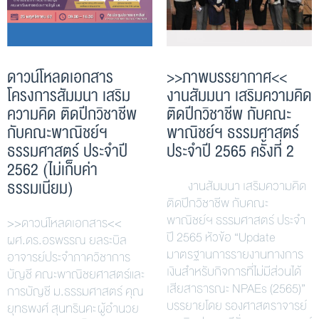
ดาวน์โหลดเอกสาร
>>ภาพบรรยากาศ<<
โครงการสัมมนา เสริม
งานสัมมนา เสริมความคิด
ความคิด ติดปีกวิชาชีพ
ติดปีกวิชาชีพ กับคณะ
กับคณะพาณิชย์ฯ
พาณิชย์ฯ ธรรมศาสตร์
ธรรมศาสตร์ ประจำปี
ประจำปี 2565 ครั้งที่ 2
2562 (ไม่เก็บค่า
ธรรมเนียม)
งานสัมมนา เสริมความคิด
ติดปีกวิชาชีพ กับคณะ
พาณิชย์ฯ ธรรมศาสตร์ ประจำ
>>ดาวน์โหลดเอกสาร<<
ปี 2565 หัวข้อ “Update
ผศ.ดร.อรพรรณ ยลระบิล
มาตรฐานการรายงานทางการ
อาจารย์ประจำภาควิชาการ
เงินสำหรับกิจการที่ไม่มีส่วนได้
บัญชี คณะพาณิชยศาสตร์และ
เสียสาธารณะ NPAEs (2565)”
การบัญชี ม.ธรรมศาสตร์ คุณ
บรรยายโดย รองศาสตราจารย์
ยุทธพงศ์ สุนทรินคะ ผู้อำนวย