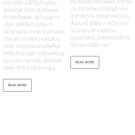
ดร.ศิลปพร ศรีจั่นเพชร อาจารย์
การ บริษัท เคพีเอ็มจี ภูมิไชย
ประจำภาควิชาการบัญชี คณะ
สอบบัญชี จำกัด คุณทรงพล
พาณิชย์ฯ ม.ธรรมศาสตร์ งาน
เกียรติเลิศพงศา ผู้อำนวยการ
สัมมนานี้ จัดโดย ภาควิชาการ
บริษัท เคพีเอ็มจี ภูมิไชย ที่
บัญชี คณะพาณิชย์ฯ ม.
ปรึกษาธุรกิจ จำกัด คุณศิวพงศ์
ธรรมศาสตร์ วันพฤหัสบดีที่ 22
วิริยะบุศย์ ทนายความหุ้นส่วน
ธันวาคม 2565 เวลา
บริษัท เบเคอร์ แอนด์ แม็คเค็นซี
จำกัด คุณมานิตา ภูวัฒนเศรษฐ
ผู้อำนวยการอาวุโส บริษัทหลัก
READ MORE
ทรัพย์ ภัทร จำกัด (มหาชน)
READ MORE