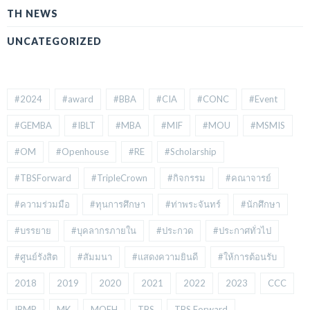
TH NEWS
UNCATEGORIZED
#2024
#award
#BBA
#CIA
#CONC
#Event
#GEMBA
#IBLT
#MBA
#MIF
#MOU
#MSMIS
#OM
#Openhouse
#RE
#Scholarship
#TBSForward
#TripleCrown
#กิจกรรม
#คณาจารย์
#ความร่วมมือ
#ทุนการศึกษา
#ท่าพระจันทร์
#นักศึกษา
#บรรยาย
#บุคลากรภายใน
#ประกวด
#ประกาศทั่วไป
#ศูนย์รังสิต
#สัมมนา
#แสดงความยินดี
#ให้การต้อนรับ
2018
2019
2020
2021
2022
2023
CCC
IBMP
MK
MOEH
TBS
TBS Forward