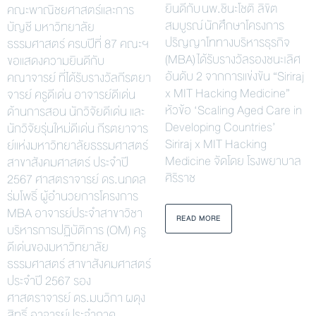
ยินดีกับ นพ.ชินะโชติ ลิขิต
คณะพาณิชยศาสตร์และการ
สมบูรณ์ นักศึกษาโครงการ
บัญชี มหาวิทยาลัย
ปริญญาโททางบริหารธุรกิจ
ธรรมศาสตร์ ครบปีที่ 87 คณะฯ
(MBA) ได้รับรางวัลรองชนะเลิศ
ขอแสดงความยินดีกับ
อันดับ 2 จากการแข่งขัน “Siriraj
คณาจารย์ ที่ได้รับรางวัลกีรตยา
x MIT Hacking Medicine”
จารย์ ครูดีเด่น อาจารย์ดีเด่น
หัวข้อ ‘Scaling Aged Care in
ด้านการสอน นักวิจัยดีเด่น และ
Developing Countries’
นักวิจัยรุ่นใหม่ดีเด่น กีรตยาจาร
Siriraj x MIT Hacking
ย์แห่งมหาวิทยาลัยธรรมศาสตร์
Medicine จัดโดย โรงพยาบาล
สาขาสังคมศาสตร์ ประจำปี
ศิริราช
2567 ศาสตราจารย์ ดร.นภดล
ร่มโพธิ์ ผู้อำนวยการโครงการ
MBA อาจารย์ประจำสาขาวิชา
READ MORE
บริหารการปฏิบัติการ (OM) ครู
ดีเด่นของมหาวิทยาลัย
ธรรมศาสตร์ สาขาสังคมศาสตร์
ประจำปี 2567 รอง
ศาสตราจารย์ ดร.มนวิกา ผดุง
สิทธิ์ อาจารย์ประจำภาค