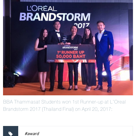
BBA Thammasat Students won 1st Runner-up at L’Oreal
Brandstorm 2017 (Thailand Final) on April 20, 2017:
#award