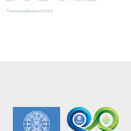
ThammasatBusinessSchool