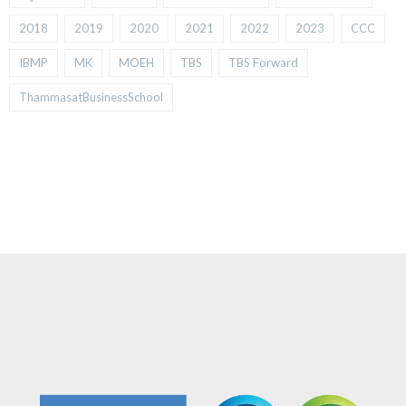
2018
2019
2020
2021
2022
2023
CCC
IBMP
MK
MOEH
TBS
TBS Forward
ThammasatBusinessSchool