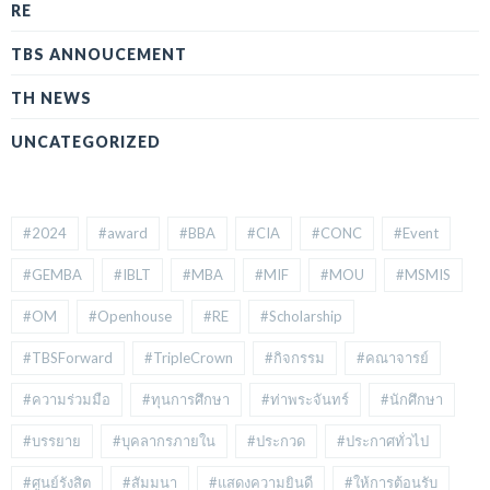
RE
TBS ANNOUCEMENT
TH NEWS
UNCATEGORIZED
#2024
#award
#BBA
#CIA
#CONC
#Event
#GEMBA
#IBLT
#MBA
#MIF
#MOU
#MSMIS
#OM
#Openhouse
#RE
#Scholarship
#TBSForward
#TripleCrown
#กิจกรรม
#คณาจารย์
#ความร่วมมือ
#ทุนการศึกษา
#ท่าพระจันทร์
#นักศึกษา
#บรรยาย
#บุคลากรภายใน
#ประกวด
#ประกาศทั่วไป
#ศูนย์รังสิต
#สัมมนา
#แสดงความยินดี
#ให้การต้อนรับ