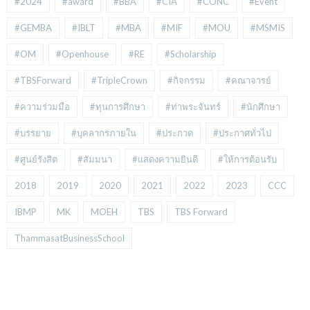
#2024
#award
#BBA
#CIA
#CONC
#Event
#GEMBA
#IBLT
#MBA
#MIF
#MOU
#MSMIS
#OM
#Openhouse
#RE
#Scholarship
#TBSForward
#TripleCrown
#กิจกรรม
#คณาจารย์
#ความร่วมมือ
#ทุนการศึกษา
#ท่าพระจันทร์
#นักศึกษา
#บรรยาย
#บุคลากรภายใน
#ประกวด
#ประกาศทั่วไป
#ศูนย์รังสิต
#สัมมนา
#แสดงความยินดี
#ให้การต้อนรับ
2018
2019
2020
2021
2022
2023
CCC
IBMP
MK
MOEH
TBS
TBS Forward
ThammasatBusinessSchool