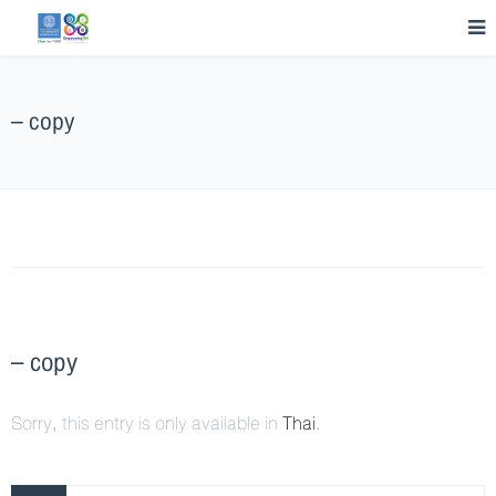
– copy
– copy
Sorry, this entry is only available in
Thai
.