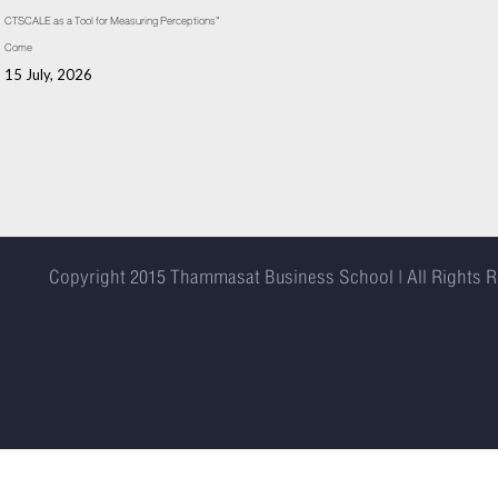
CTSCALE as a Tool for Measuring Perceptions”
Come
15 July, 2026
Copyright 2015
Thammasat Business School | All Rights 