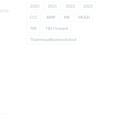
Implementing GRC in ESG-Focused
ชาตกาล ศาสตรา
2020
2021
2022
2023
ance
Listed Companies: An OCEG GRC
ผู้วางรากฐาน
Capability Model Framework? . An
ศึกษาด้านบริหาร
CCC
IBMP
MK
MOEH
academic lecture held in
“ธรรมาภิบาล” 
TBS
TBS Forward
commemoration of the 100th
วันนี้ สู่ผู้บุ
anniversary
ของประเทศ แล
ThammasatBusinessSchool
วางรากฐานตลา
ชีวิตและคุณู
READ MORE
“100 ปีชาตกาล 
อ่านบทความ 10
อินทรวิชัย ใน
ต.ค.
READ MORE