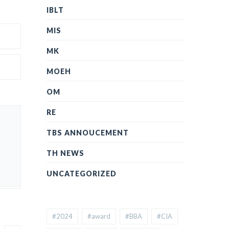
IBLT
MIS
MK
MOEH
OM
RE
TBS ANNOUCEMENT
TH NEWS
UNCATEGORIZED
#2024
#award
#BBA
#CIA