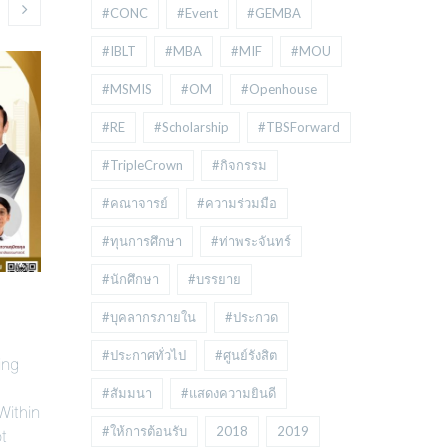
#CONC
#Event
#GEMBA
#IBLT
#MBA
#MIF
#MOU
#MSMIS
#OM
#Openhouse
#RE
#Scholarship
#TBSForward
#TripleCrown
#กิจกรรม
#คณาจารย์
#ความร่วมมือ
#ทุนการศึกษา
#ท่าพระจันทร์
#นักศึกษา
#บรรยาย
Implementing GRC in ESG-
100 ปีชาต
#บุคลากรภายใน
#ประกวด
Focused Listed Companies
สังเวียน อิน
#ประกาศทั่วไป
#ศูนย์รังสิต
ing
Implementing GRC in ESG-Focused
” 100 ปีชาตกา
#สัมมนา
#แสดงความยินดี
Within
Listed Companies: An OCEG GRC
อินทรวิชัย ผู
ot
#ให้การต้อนรับ
2018
2019
Capability Model Framework
และการศึกษาด้า