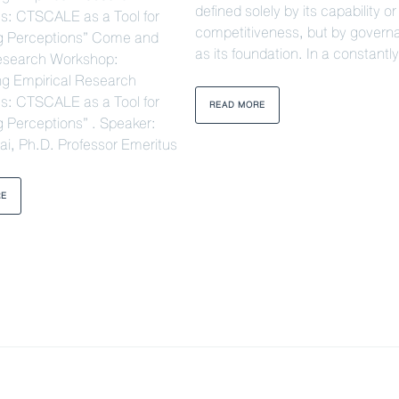
defined solely by its capability or
s: CTSCALE as a Tool for
competitiveness, but by govern
g Perceptions” Come and
as its foundation. In a constantly
Research Workshop:
ng Empirical Research
s: CTSCALE as a Tool for
READ MORE
 Perceptions” . Speaker:
ai, Ph.D. Professor Emeritus
RE