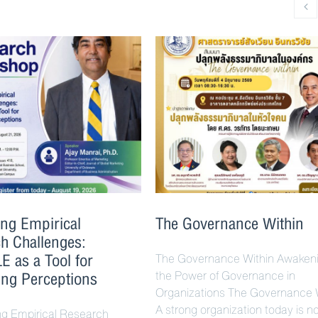
ing Empirical
The Governance Within
h Challenges:
 as a Tool for
The Governance Within Awaken
ng Perceptions
the Power of Governance in
Organizations The Governance 
A strong organization today is n
ng Empirical Research