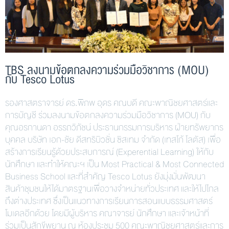
TBS ลงนามข้อตกลงความร่วมมือวิชาการ (MOU)
กับ Tesco Lotus
รองศาสตราจารย์ ดร.พิภพ อุดร คณบดี คณะพาณิชยศาสตร์และ
การบัญชี ร่วมลงนามข้อตกลงความร่วมมือวิชาการ (MOU) กับ
คุณอรกานดา อรรถวิภัชน์ ประธานกรรมการบริหาร ฝ่ายทรัพยากร
บุคคล บริษัท เอก-ชัย ดีสทริบิวชั่น ซิสเทม จำกัด (เทสโก้ โลตัส) เพื่อ
สร้างการเรียนรู้ด้วยประสบการณ์ (Experential Learning) ให้กับ
นักศึกษา และทำให้คณะฯ เป็น Most Practical & Most Connected
Business School และที่สำคัญ Tesco Lotus ยังมุ่งมั่นพัฒนา
สินค้าชุมชนให้ได้มาตรฐานเพื่อวางจำหน่ายทั่วประเทศ และให้ไปไกล
ถึงต่างประเทศ ซึ่งเป็นแนวทางการเรียนการสอนแบบธรรมศาสตร์
โมเดลอีกด้วย โดยมีผู้บริหาร คณาจารย์ นักศึกษา และเจ้าหน้าที่
ร่วมเป็นสักขีพยาน ณ ห้องประชุม 500 คณะพาณิชยศาสตร์และการ