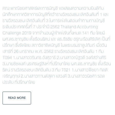
คณะพาณิชยศาสตร์และการบัญชี ขอแสดงความความยินดีกับ
นักศึกษาภาควิชาการบัญชีที่คว้ารางวัลรองชนะเลิศอันดับที่ 1 และ
รางวัลรองชนะเลิศอันดับที่ 3 ในการแข่งขันตอบคำถามทางบัญชี
ระดับประเทศครั้งที่ 7 ประจำปี 2562 Thailand Accounting
Challenge 2019 จากจำนวนผู้เข้าแข่งขันทั้งหมด 141 ทีม โดยมี
ผศ.ดร.ชาญชัย ตั้งเรือนรัตน์ และ ดร.ธีรชัย อรุณเรืองศิริเลิศ เป็นที่
ปรึกษา ซึ่งจัดโดย สภาวิชาชีพบัญชี ในพระบรมราชูปถัมภ์ เมื่อวัน
เสาร์ที่ 26 มกราคม พ.ศ. 2562 รางวัลรองชนะเลิศอันดับ 1 ทีม
T094 1.นางสาววรินทร อังศุวารี 2.นางสาวณัฐวดี วงศ์สว่างศิริ
3.นายชัชพงศ์ นรเศรษฐ์สิงห์ ที่ปรึกษาโดย ผศ.ดร.ชาญชัย ตั้งเรือน
รัตน์ รางวัลรองชนะเลิศอันดับ 3 ทีม T021 1.นางสาวพิชยา กิตติ
เจริญฤกษ์ 2.นางสาวกานต์สุดา แสวงดี 3.นางสาววนิชศา รอด
ประดับ ที่ปรึกษาโดย
READ MORE