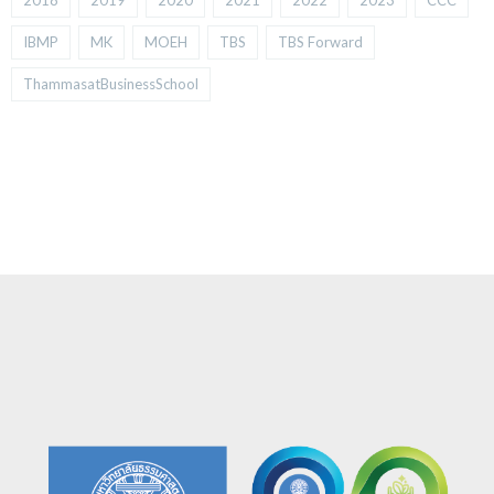
2018
2019
2020
2021
2022
2023
CCC
IBMP
MK
MOEH
TBS
TBS Forward
ThammasatBusinessSchool