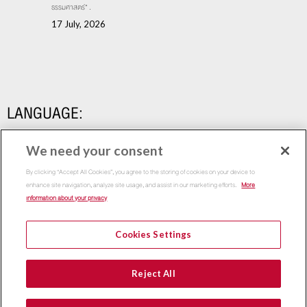
ธรรมศาสตร์” .
17 July, 2026
LANGUAGE:
We need your consent
By clicking “Accept All Cookies”, you agree to the storing of cookies on your device to
enhance site navigation, analyze site usage, and assist in our marketing efforts.
More
information about your privacy
Cookies Settings
Copyright 2015
Thammasat Business School | All Rights
Reject All
Reserved