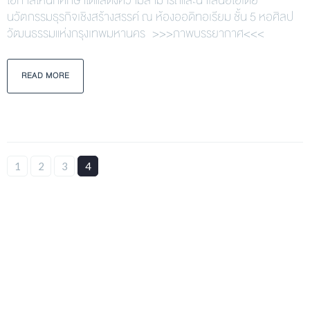
โอกาสให้นักศึกษาได้แสดงความสามารถและนำเสนอไอเดีย
นวัตกรรมธุรกิจเชิงสร้างสรรค์ ณ ห้องออดิทอเรียม ชั้น 5 หอศิลป
วัฒนธรรมแห่งกรุงเทพมหานคร >>>ภาพบรรยากาศ<<<
READ MORE
1
2
3
4