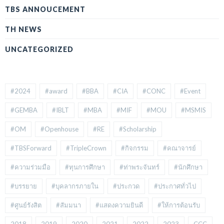
TBS ANNOUCEMENT
TH NEWS
UNCATEGORIZED
#2024
#award
#BBA
#CIA
#CONC
#Event
#GEMBA
#IBLT
#MBA
#MIF
#MOU
#MSMIS
#OM
#Openhouse
#RE
#Scholarship
#TBSForward
#TripleCrown
#กิจกรรม
#คณาจารย์
#ความร่วมมือ
#ทุนการศึกษา
#ท่าพระจันทร์
#นักศึกษา
#บรรยาย
#บุคลากรภายใน
#ประกวด
#ประกาศทั่วไป
#ศูนย์รังสิต
#สัมมนา
#แสดงความยินดี
#ให้การต้อนรับ