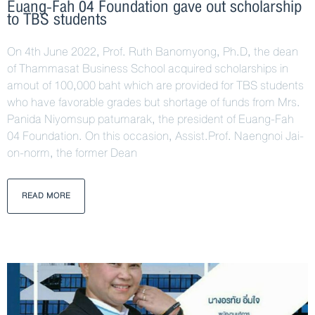
Euang-Fah 04 Foundation gave out scholarship
to TBS students
On 4th June 2022, Prof. Ruth Banomyong, Ph.D, the dean
of Thammasat Business School acquired scholarships in
amout of 100,000 baht which are provided for TBS students
who have favorable grades but shortage of funds from Mrs.
Panida Niyomsup patumarak, the president of Euang-Fah
04 Foundation. On this occasion, Assist.Prof. Naengnoi Jai-
on-norm, the former Dean
READ MORE