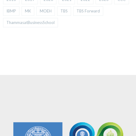
IBMP
MK
MOEH
TBS
TBS Forward
ThammasatBusinessSchool