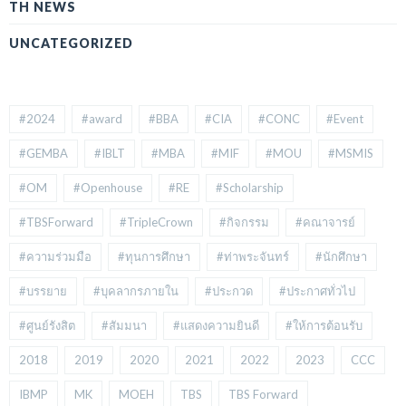
TH NEWS
UNCATEGORIZED
#2024
#award
#BBA
#CIA
#CONC
#Event
#GEMBA
#IBLT
#MBA
#MIF
#MOU
#MSMIS
#OM
#Openhouse
#RE
#Scholarship
#TBSForward
#TripleCrown
#กิจกรรม
#คณาจารย์
#ความร่วมมือ
#ทุนการศึกษา
#ท่าพระจันทร์
#นักศึกษา
#บรรยาย
#บุคลากรภายใน
#ประกวด
#ประกาศทั่วไป
#ศูนย์รังสิต
#สัมมนา
#แสดงความยินดี
#ให้การต้อนรับ
2018
2019
2020
2021
2022
2023
CCC
IBMP
MK
MOEH
TBS
TBS Forward