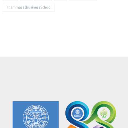
ThammasatBusinessSchool