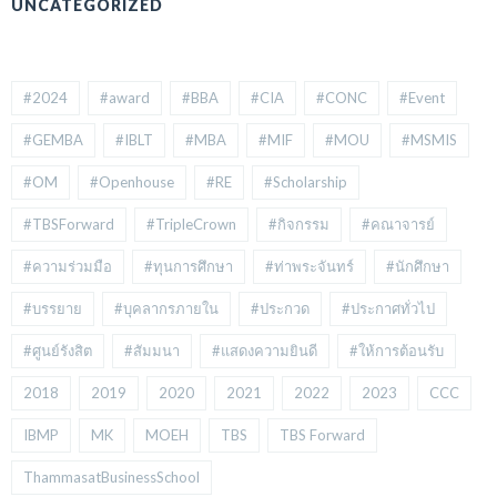
UNCATEGORIZED
#2024
#award
#BBA
#CIA
#CONC
#Event
#GEMBA
#IBLT
#MBA
#MIF
#MOU
#MSMIS
#OM
#Openhouse
#RE
#Scholarship
#TBSForward
#TripleCrown
#กิจกรรม
#คณาจารย์
#ความร่วมมือ
#ทุนการศึกษา
#ท่าพระจันทร์
#นักศึกษา
#บรรยาย
#บุคลากรภายใน
#ประกวด
#ประกาศทั่วไป
#ศูนย์รังสิต
#สัมมนา
#แสดงความยินดี
#ให้การต้อนรับ
2018
2019
2020
2021
2022
2023
CCC
IBMP
MK
MOEH
TBS
TBS Forward
ThammasatBusinessSchool