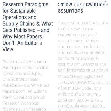
Research Paradigms
วิชาชีพ กับคณะพาณิชย์ฯ
for Sustainable
ธรรมศาสตร์
Operations and
Supply Chains & What
“โครงการสัมมนา เสริมความคิด
Gets Published – and
ติดปีกวิชาชีพ กับคณะ
พาณิชย์ฯ ธรรมศาสตร์”
Why Most Papers
ประกาศรายชื่อผู้มีสิทธิ์เข้า
Don’t: An Editor’s
สัมมนาทางวิชาการ โครงการ
View
สัมมนา “เสริมความคิด ติดปีก
วิชาชีพ กับคณะพาณิชย์ฯ
“Scandinavian Research
ธรรมศาสตร์” . ตรวจสอบราย
Paradigms for Sustainable
ชื่อผู้มีสิทธิ์เข้าร่วมสัมมนาที่ลิงก์
Operations and Supply
https://drive.google.com/
Chains & What Gets
…/1EDWnuVA9FMQjTGFJtk_
Published – and Why Most
หรือสแกน QR Code . ราย
Papers Don’t: An Editor’s
ละเอียด วันที่ 23 กรกฎาคม
View” Come and join us!
2569 เวลา 09.00–12.15 น.
Research Workshop:
ลงทะเบียนตั้งแต่เวลา 08.30 น.
“Scandinavian Research