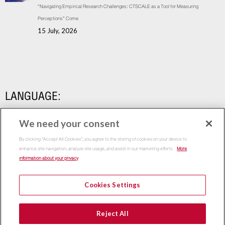
“Navigating Empirical Research Challenges: CTSCALE as a Tool for Measuring
Perceptions” Come
15 July, 2026
LANGUAGE:
We need your consent
By clicking “Accept All Cookies”, you agree to the storing of cookies on your device to
enhance site navigation, analyze site usage, and assist in our marketing efforts.
More
information about your privacy
Cookies Settings
Copyright 2015
Thammasat Business School | All Rights
Reject All
Reserved