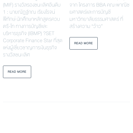
(MIF) รางวัลรองชนะเลิศอันดับ
จาก โครงการ BBA คณะพาณิช
1 : นายณัฏฐ์ภณ เรียงโรจน์
ยศาสตร์และการบัญชี
พิทักษ์ นักศึกษาหลักสูตรควบ
มหาวิทยาลัยธรรมศาสตร์ ที่
ตรี-โท ทางการบัญชีและ
สร้างความ “ว้าว”
บริหารธุรกิจ (IBMP) ?SET
Corporate Finance Star ที่สุด
READ MORE
แห่งผู้เชี่ยวชาญการเงินธุรกิจ
รางวัลชนะเลิศ
READ MORE