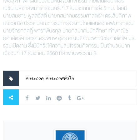
เพื่อสุขภาพครั้งนี้เป็นส่วนหนึ่งของกิจกรรม ไทยแลนด์อินเตอร์
เนชั่นแนลฮาล์ฟมาราธอนครั้งที่ 7 ในประเภทการวิ่ง 5 กม. โดยมี
นายสมชาย พูลสวัสดิ์ นายกสมาคมธรรมศาสตร์ฯ ดร.สันติภาพ
เตชะวณิช ประธานคณะกรรมการจัดงานไทยแลนด์ฮาล์ฟมาราธอน
นายจักรกฤศฏิ์ พาราพันธกุล นายกสมาคมนักศึกษาเก่าพาณิช
ยศาสตร์ฯ และรศ.ดร.พิภพ อุดร คณบดีคณะพาณิชยศาสตร์ฯ มธ.
ร่วมเปิดงาน ซึ่งมีนักวิ่งให้ความสนใจร่วมกิจกรรมเป็นจำนวนมาก
เมื่อวันที่ 17 ธันวาคม 2560 ที่สะพานพระราม 8
#ประกวด
,
#ประกาศทั่วไป