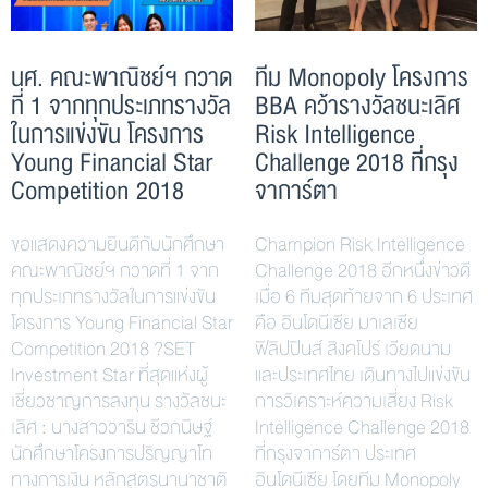
นศ. คณะพาณิชย์ฯ กวาด
ทีม Monopoly โครงการ
ที่ 1 จากทุกประเภทรางวัล
BBA คว้ารางวัลชนะเลิศ
ในการแข่งขัน โครงการ
Risk Intelligence
Young Financial Star
Challenge 2018 ที่กรุง
Competition 2018
จาการ์ตา
ขอแสดงความยินดีกับนักศึกษา
Champion Risk Intelligence
คณะพาณิชย์ฯ กวาดที่ 1 จาก
Challenge 2018 อีกหนึ่งข่าวดี
ทุกประเภทรางวัลในการแข่งขัน
เมื่อ 6 ทีมสุดท้ายจาก 6 ประเทศ
โครงการ Young Financial Star
คือ อินโดนีเซีย มาเลเซีย
Competition 2018 ?SET
ฟิลิปปินส์ สิงคโปร์ เวียดนาม
Investment Star ที่สุดแห่งผู้
และประเทศไทย เดินทางไปแข่งขัน
เชี่ยวชาญการลงทุน รางวัลชนะ
การวิเคราะห์ความเสี่ยง Risk
เลิศ : นางสาววาริน ชีวกนิษฐ์
Intelligence Challenge 2018
นักศึกษาโครงการปริญญาโท
ที่กรุงจาการ์ตา ประเทศ
ทางการเงิน หลักสูตรนานาชาติ
อินโดนีเซีย โดยทีม Monopoly