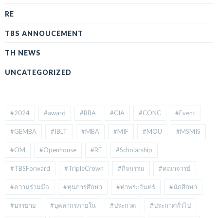
RE
TBS ANNOUCEMENT
TH NEWS
UNCATEGORIZED
#2024
#award
#BBA
#CIA
#CONC
#Event
#GEMBA
#IBLT
#MBA
#MIF
#MOU
#MSMIS
#OM
#Openhouse
#RE
#Scholarship
#TBSForward
#TripleCrown
#กิจกรรม
#คณาจารย์
#ความร่วมมือ
#ทุนการศึกษา
#ท่าพระจันทร์
#นักศึกษา
#บรรยาย
#บุคลากรภายใน
#ประกวด
#ประกาศทั่วไป