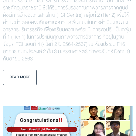
วณิช บรรณาธิการวารสารการจัดการและการพัฒนา มหาวิทยาลัย
ราชภัฏอุบลราชธานี ซึ่งได้รับการรับรองคุณภาพวารสารจากศูนย์
ดัชนีการอ้างอิงวารสารไทย (TCI Centre) กลุ่มที่ 2 (Tier 2) เพื่อให้
คำแนะนำ ตลอดจนศึกษาแนวทางและขั้นตอนในการดำเนินงานของ
วารสารบริหารธุรกิจ เพื่อเตรียมความพร้อมในการขอปรับเป็นกลุ่ม
ที่ 1 (Tier 1) ในการประเมินคุณภาพวารสารวิชาการ ที่อยู่ในฐาน
ข้อมูล TCI รอบที่ 4 (ครั้งที่ 2 ปี 2564-2567) ณ ห้องประชุม F16
อาคารเอนกประสงค์ 2 ชั้น 3 ม.ธรรมศาสตร์ ท่าพระจันทร์ Date: 9
กันยายน 2563
READ MORE