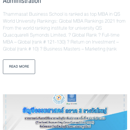
Administration
Thammasat Business School is ranked as top MBA in QS
World University Rankings: Global MBA Rankings 2021 from
From the world ranking institute for university QS
Quacquarelli Symonds Limited. ? Global Rank ? Full-time
MBA – Global (rank # 121-130) ? Return on Investment –
Global (rank # 10) ? Business Masters – Marketing (rank
READ MORE