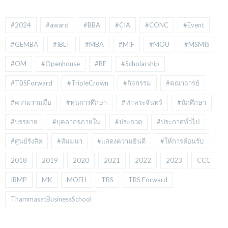
#2024
#award
#BBA
#CIA
#CONC
#Event
#GEMBA
#IBLT
#MBA
#MIF
#MOU
#MSMIS
#OM
#Openhouse
#RE
#Scholarship
#TBSForward
#TripleCrown
#กิจกรรม
#คณาจารย์
#ความร่วมมือ
#ทุนการศึกษา
#ท่าพระจันทร์
#นักศึกษา
#บรรยาย
#บุคลากรภายใน
#ประกวด
#ประกาศทั่วไป
#ศูนย์รังสิต
#สัมมนา
#แสดงความยินดี
#ให้การต้อนรับ
2018
2019
2020
2021
2022
2023
CCC
IBMP
MK
MOEH
TBS
TBS Forward
ThammasatBusinessSchool