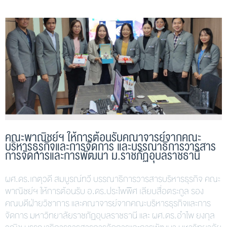
คณะพาณิชย์ฯ ให้การต้อนรับคณาจารย์จากคณะ
บริหารธุรกิจและการจัดการ และบรรณาธิการวารสาร
การจัดการและการพัฒนา ม.ราชภัฏอุบลราชธานี
ผศ.ดร.เกตุวดี สมบูรณ์ทวี บรรณาธิการวารสารบริหารธุรกิจ คณะ
พาณิชย์ฯ ให้การต้อนรับ อ.ดร.ประไพพิศ เลียบสื่อตระกูล รอง
คณบดีฝ่ายวิชาการ และคณาจารย์จากคณะบริหารธุรกิจและการ
จัดการ มหาวิทยาลัยราชภัฏอุบลราชธานี และ ผศ.ดร.อำไพ ยงกุล