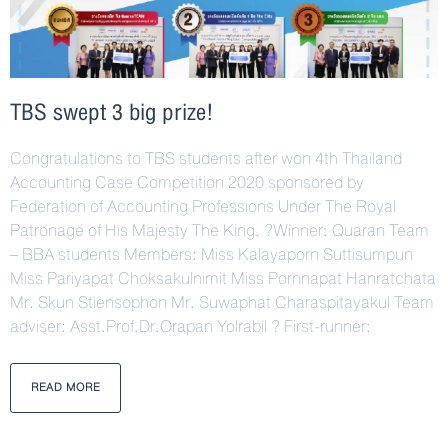
TBS swept 3 big prize!
Congratulations to TBS students after won 4th Thailand
Accounting Case Competition 2020 sponsored by
Federation of Accounting Professions Under The Royal
Patronage of His Majesty The King. ?Winner: Quaran Team
– BBA students Members: Miss Kalayaporn Suttisumpun
Miss Pariyapat Choksakulnimit Miss Pornnapat Hanratchata
Mr. Skun Stiensophon Mr. Suwaphat Charaspitayakul Team
adviser: Asst.Prof.Dr.Orapan Yolrabil ? First-runner:
READ MORE