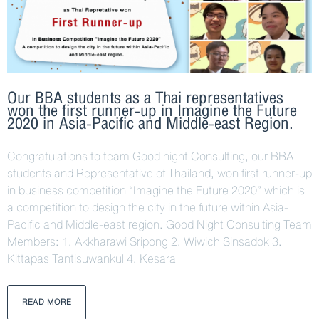
Our BBA students as a Thai representatives
won the first runner-up in Imagine the Future
2020 in Asia-Pacific and Middle-east Region.
Congratulations to team Good night Consulting, our BBA
students and Representative of Thailand, won first runner-up
in business competition “Imagine the Future 2020” which is
a competition to design the city in the future within Asia-
Pacific and Middle-east region. Good Night Consulting Team
Members: 1. Akkharawi Sripong 2. Wiwich Sinsadok 3.
Kittapas Tantisuwankul 4. Kesara
READ MORE