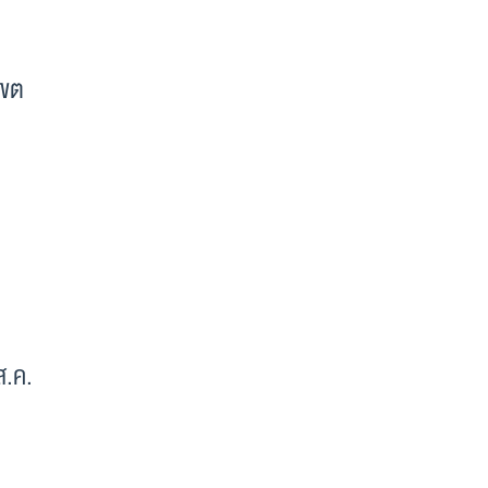
เขต
ส.ค.