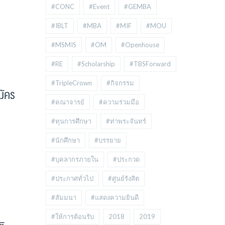
#CONC
#Event
#GEMBA
#IBLT
#MBA
#MIF
#MOU
#MSMIS
#OM
#Openhouse
#RE
#Scholarship
#TBSForward
#TripleCrown
#กิจกรรม
มัคร
#คณาจารย์
#ความร่วมมือ
#ทุนการศึกษา
#ท่าพระจันทร์
#นักศึกษา
#บรรยาย
#บุคลากรภายใน
#ประกวด
#ประกาศทั่วไป
#ศูนย์รังสิต
#สัมมนา
#แสดงความยินดี
#ให้การต้อนรับ
2018
2019