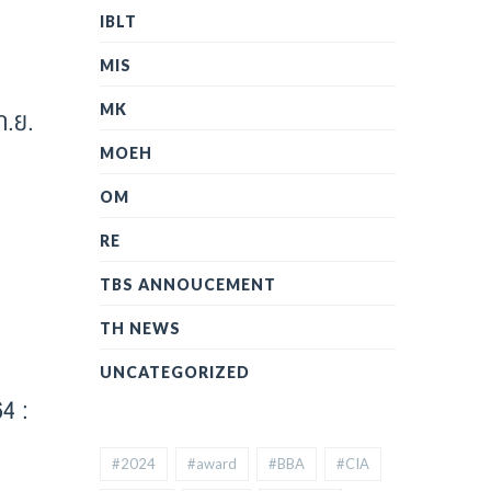
IBLT
MIS
MK
ก.ย.
MOEH
OM
RE
TBS ANNOUCEMENT
TH NEWS
UNCATEGORIZED
64 :
#2024
#award
#BBA
#CIA