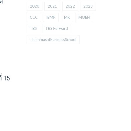
ติ
2020
2021
2022
2023
CCC
IBMP
MK
MOEH
TBS
TBS Forward
ThammasatBusinessSchool
่ 15