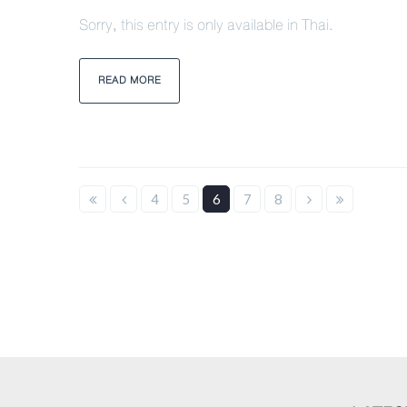
Sorry, this entry is only available in Thai.
READ MORE
4
5
6
7
8