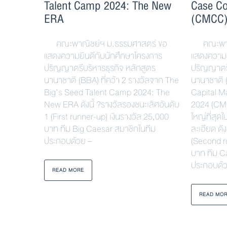
Talent Camp 2024: The New
Case Co
ERA
(CMCC
คณะพาณิชย์ฯ ม.ธรรมศาสตร์ ขอ
คณะพาณิ
แสดงความยินดีกับนักศึกษาโครงการ
แสดงความย
ปริญญาตรีบริหารธุรกิจ หลักสูตร
ปริญญาตรี
นานาชาติ (BBA) ที่คว้า 2 รางวัลจาก The
นานาชาติ (
Big’s Seed Talent Camp 2024: The
Capital M
New ERA ดังนี้ ?รางวัลรองชนะเลิศอันดับ
2024 (CMC
1 (First runner-up) เงินรางวัล 25,000
ใหญ่ที่สุดใ
บาท ทีม Big Caesar สมาชิกในทีม
ละเอียด ดั
ประกอบด้วย –
(Second r
บาท ทีม C
ประกอบด้
READ MORE
READ MO