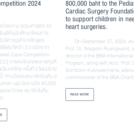
mpetition 2024
800,000 baht to the Pedia
)
Cardiac Surgery Foundat
to support children in ne
heart surgeries.
ชย์ฯ ม.ธรรมศาสตร์ ขอ
ินดีกับนักศึกษาโครงการ
บริหารธุรกิจ หลักสูตร
On September 27, 2024, Ass
BBA) ที่คว้า 3 รางวัลจาก
Prof. Dr. Nopporn Ruangwanit, 
arket Case Competition
director of the BBA International
C) การแข่งขันเคสตลาดทุนที่
Program, along with Asst. Prof. 
นประเทศไทย ครั้งที่ 2 โดยมีราย
Somboon Kulvisaechana, advis
งนี้ ?รางวัลรองชนะเลิศอันดับ 2
commissioner of the BBA Charit
unner-up) เงินรางวัล 40,000
apital Crew สมาชิกในทีม
READ MORE
วย
RE