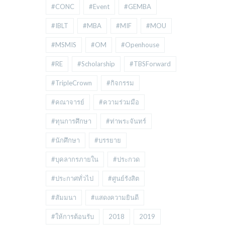
#CONC
#Event
#GEMBA
#IBLT
#MBA
#MIF
#MOU
#MSMIS
#OM
#Openhouse
#RE
#Scholarship
#TBSForward
#TripleCrown
#กิจกรรม
#คณาจารย์
#ความร่วมมือ
#ทุนการศึกษา
#ท่าพระจันทร์
#นักศึกษา
#บรรยาย
#บุคลากรภายใน
#ประกวด
#ประกาศทั่วไป
#ศูนย์รังสิต
#สัมมนา
#แสดงความยินดี
#ให้การต้อนรับ
2018
2019