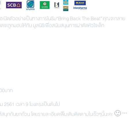
 ขอเปิดตัวอย่างเป็นทางการในธีม“Bring Back The Beat” คุณจะกลาย
งหมดจะถูกมอบให้กับ มูลนิธิเพื่อสนับสนุนการผ่าตัดหัวใจเด็ก
,000บาท
คม 2561 เวลา 9 โมงตรงเป็นต้นไป
ห้สนุกกันยกก๊วน โดยรายละเอียดเพิ่มเติมติดตามในเร็วๆนี้นะคะ
🙂
***