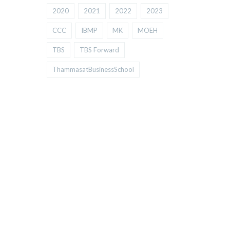
2020
2021
2022
2023
CCC
IBMP
MK
MOEH
TBS
TBS Forward
ThammasatBusinessSchool