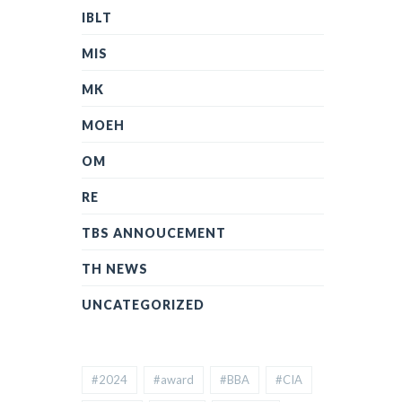
IBLT
MIS
MK
MOEH
OM
RE
TBS ANNOUCEMENT
TH NEWS
UNCATEGORIZED
#2024
#award
#BBA
#CIA