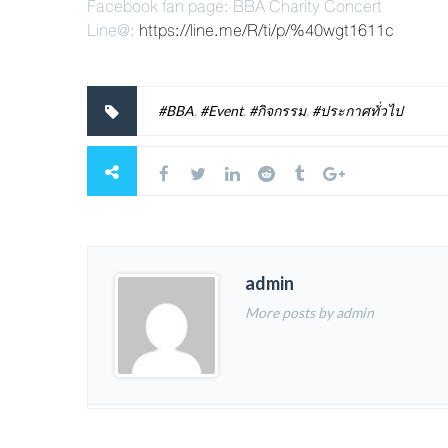
Facebook fan page: BBA Charity Concert
Line@:
https://line.me/R/ti/p/%40wgt1611c
#BBA
,
#Event
,
#กิจกรรม
,
#ประกาศทั่วไป
admin
More posts by admin