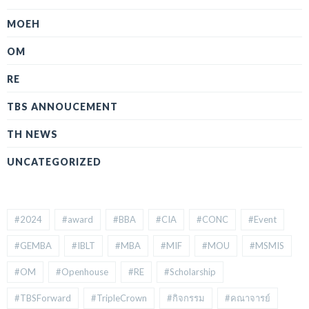
MOEH
OM
RE
TBS ANNOUCEMENT
TH NEWS
UNCATEGORIZED
#2024
#award
#BBA
#CIA
#CONC
#Event
#GEMBA
#IBLT
#MBA
#MIF
#MOU
#MSMIS
#OM
#Openhouse
#RE
#Scholarship
#TBSForward
#TripleCrown
#กิจกรรม
#คณาจารย์