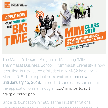
The Master’s Degree Program in Marketing (MIM),
Thammasat Business School, Thammasat University is now
recruiting its new batch of students: MIM-32 for entry in
March 2018. The application is available
from now
until
January 15, 2018
.
Interested candidates can submit
the application online through
http://mim.tbs.tu.ac.t
h/apply_onlin
e.php
.
Since its foundation in 1983 as the First International