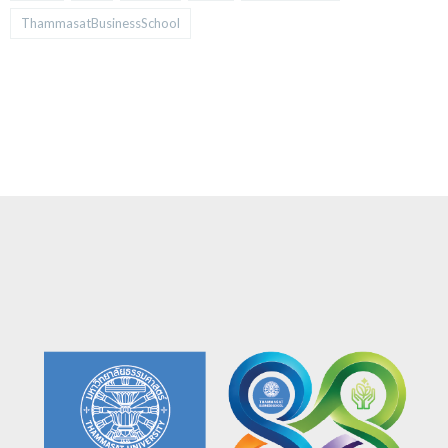
ThammasatBusinessSchool