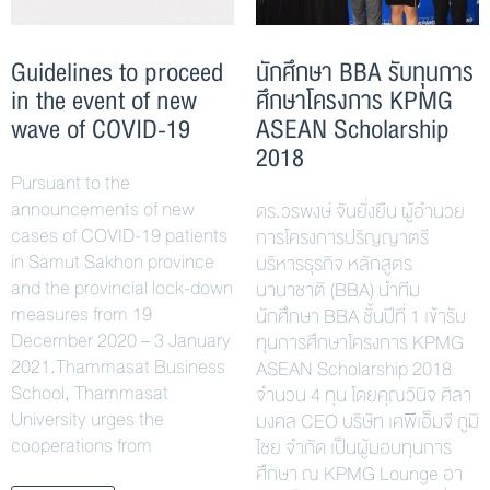
Guidelines to proceed
นักศึกษา BBA รับทุนการ
in the event of new
ศึกษาโครงการ KPMG
wave of COVID-19
ASEAN Scholarship
2018
Pursuant to the
announcements of new
ดร.วรพงษ์ จันยั่งยืน ผู้อำนวย
cases of COVID-19 patients
การโครงการปริญญาตรี
in Samut Sakhon province
บริหารธุรกิจ หลักสูตร
and the provincial lock-down
นานาชาติ (BBA) นำทีม
measures from 19
นักศึกษา BBA ชั้นปีที่ 1 เข้ารับ
December 2020 – 3 January
ทุนการศึกษาโครงการ KPMG
2021.Thammasat Business
ASEAN Scholarship 2018
School, Thammasat
จำนวน 4 ทุน โดยคุณวินิจ ศิลา
University urges the
มงคล CEO บริษัท เคพีเอ็มจี ภูมิ
cooperations from
ไชย จำกัด เป็นผู้มอบทุนการ
ศึกษา ณ KPMG Lounge อา