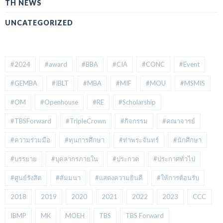
TH NEWS
UNCATEGORIZED
#2024
#award
#BBA
#CIA
#CONC
#Event
#GEMBA
#IBLT
#MBA
#MIF
#MOU
#MSMIS
#OM
#Openhouse
#RE
#Scholarship
#TBSForward
#TripleCrown
#กิจกรรม
#คณาจารย์
#ความร่วมมือ
#ทุนการศึกษา
#ท่าพระจันทร์
#นักศึกษา
#บรรยาย
#บุคลากรภายใน
#ประกวด
#ประกาศทั่วไป
#ศูนย์รังสิต
#สัมมนา
#แสดงความยินดี
#ให้การต้อนรับ
2018
2019
2020
2021
2022
2023
CCC
IBMP
MK
MOEH
TBS
TBS Forward