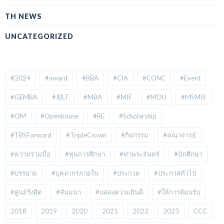
TH NEWS
UNCATEGORIZED
#2024
#award
#BBA
#CIA
#CONC
#Event
#GEMBA
#IBLT
#MBA
#MIF
#MOU
#MSMIS
#OM
#Openhouse
#RE
#Scholarship
#TBSForward
#TripleCrown
#กิจกรรม
#คณาจารย์
#ความร่วมมือ
#ทุนการศึกษา
#ท่าพระจันทร์
#นักศึกษา
#บรรยาย
#บุคลากรภายใน
#ประกวด
#ประกาศทั่วไป
#ศูนย์รังสิต
#สัมมนา
#แสดงความยินดี
#ให้การต้อนรับ
2018
2019
2020
2021
2022
2023
CCC
IBMP
MK
MOEH
TBS
TBS Forward