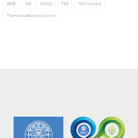
ThammasatBusinessSchool