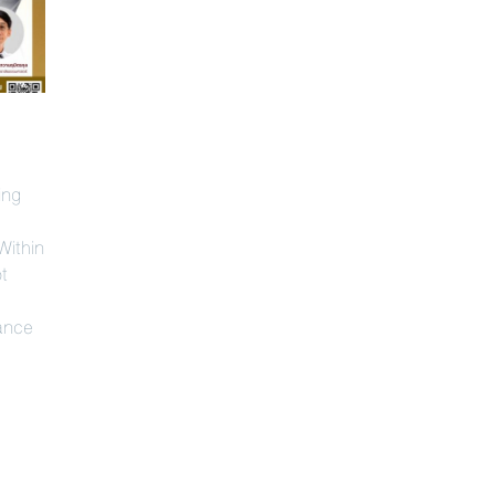
Implementing GRC in ESG-
100 ปีชาต
Focused Listed Companies
สังเวียน อิน
ing
Implementing GRC in ESG-Focused
” 100 ปีชาตกา
Within
Listed Companies: An OCEG GRC
อินทรวิชัย ผู
ot
Capability Model Framework
และการศึกษาด้า
Implementing GRC in ESG-Focused
ชาตกาล ศาสตรา
ance
Listed Companies: An OCEG GRC
ผู้วางรากฐาน
Capability Model Framework? . An
ศึกษาด้านบริหาร
academic lecture held in
“ธรรมาภิบาล” 
commemoration of the 100th
วันนี้ สู่ผู้บุ
anniversary
ของประเทศ แล
วางรากฐานตลา
ชีวิตและคุณู