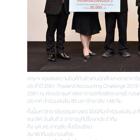
คณะฯ ขอแสดงความยินดีกับตัวแทนนักศึกษาเอกสาขาวิชากา
ประจำปี 2561 Thailand Accounting Challenge 2018 ซึ่
2561 ณ ห้องประชุมศาสตราจารย์เกียรติคุณเกษรี ณรงค์เดช
ประเทศ เข้าร่วมแข่งขัน 85 มหาวิทยาลัย 148 ทีม
ทั้งนี้มหาวิทยาลัยธรรมศาสตร์ ได้ส่งทีมเข้าร่วมแข่งขัน 2 ท
ชนะเลิศ อันดับที่ 2 อาจารยฺที่ปรึกษาประจำทีม
คือ ผศ.ดร.ชาญชัย ตั้งเรือนรัตน์
สมาชิกทีมประกอบด้วย