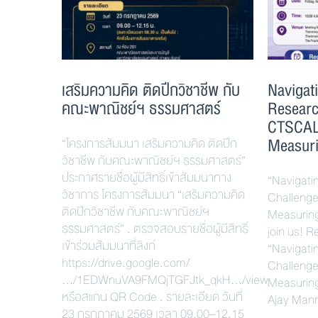
เสริมความคิด ติดปีกวิชาชีพ กับ
Navigat
คณะพาณิชย์ฯ ธรรมศาสตร์
Researc
CTSCALE
Measuri
“โครงการสัมมนา เสริมความคิด ติดปีก
วิชาชีพ กับคณะพาณิชย์ฯ ธรรมศาสตร์”
ประกาศรายชื่อผู้มีสิทธิ์เข้าสัมมนาทาง
“Navigati
วิชาการ โครงการสัมมนา “เสริมความคิด
Challenge
ติดปีกวิชาชีพ กับคณะพาณิชย์ฯ
Measurin
ธรรมศาสตร์” . ตรวจสอบรายชื่อผู้มีสิทธิ์
join us! 
เข้าร่วมสัมมนาที่ลิงก์
“Navigati
https://drive.google.com/
Challenge
…/1EDWnuVA9FMQjTGFJtk_qkH…/view
Measuring
หรือสแกน QR Code . รายละเอียด วันที่
Ajay Manr
23 กรกฎาคม 2569 เวลา 09.00–12.15