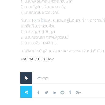
1) น.ส.พลอยไพลิน ศิวะโสภณพงศ์
2) นายณัฐภัทร จินดาประเสริฐ
3) นายศรัณย์ ชาวกงจักร์
ทีมที่ 2 T025 ได้รับคะแนนรวมอยู่ในอันดับที่ 11 อาจารย์
สมาชิกทีมประกอบด้วย
1) น.ส.ชญานิศ สืบอุดม
2) น.ส.ณัฐณิชา ทรัพย์ศุภวัฒน์
3) น.ส.อรจิรา แสงจันทร์
ภาควิชาการบัญชี ขอขอบคุณคณาจารย์ เจ้าหน้าที่ ตัวแทนนั
>>ภาพบรรยากาศ<<
No tags.