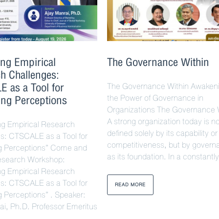
ing Empirical
The Governance Within
h Challenges:
 as a Tool for
The Governance Within Awaken
ng Perceptions
the Power of Governance in
Organizations The Governance 
A strong organization today is n
ng Empirical Research
defined solely by its capability or
s: CTSCALE as a Tool for
competitiveness, but by govern
g Perceptions” Come and
as its foundation. In a constantly
Research Workshop:
ng Empirical Research
s: CTSCALE as a Tool for
READ MORE
 Perceptions” . Speaker:
ai, Ph.D. Professor Emeritus