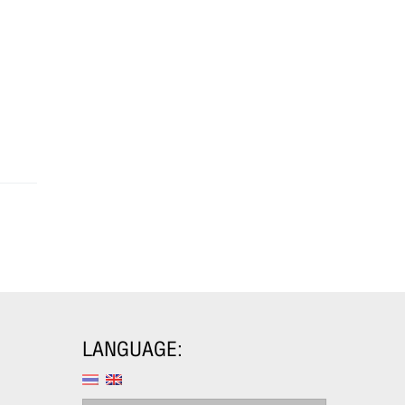
READ MORE
“100 ปีชาตกาล 
อ่านบทความ 10
อินทรวิชัย ใน
ต.ค.
READ MORE
LANGUAGE: