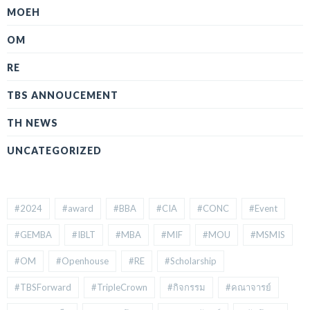
MOEH
OM
RE
TBS ANNOUCEMENT
TH NEWS
UNCATEGORIZED
#2024
#award
#BBA
#CIA
#CONC
#Event
#GEMBA
#IBLT
#MBA
#MIF
#MOU
#MSMIS
#OM
#Openhouse
#RE
#Scholarship
#TBSForward
#TripleCrown
#กิจกรรม
#คณาจารย์