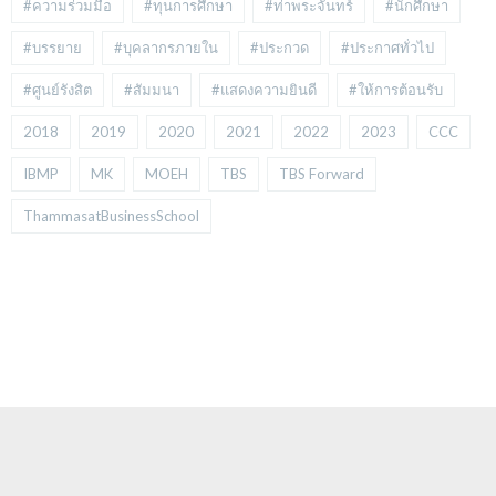
#ความร่วมมือ
#ทุนการศึกษา
#ท่าพระจันทร์
#นักศึกษา
#บรรยาย
#บุคลากรภายใน
#ประกวด
#ประกาศทั่วไป
#ศูนย์รังสิต
#สัมมนา
#แสดงความยินดี
#ให้การต้อนรับ
2018
2019
2020
2021
2022
2023
CCC
IBMP
MK
MOEH
TBS
TBS Forward
ThammasatBusinessSchool