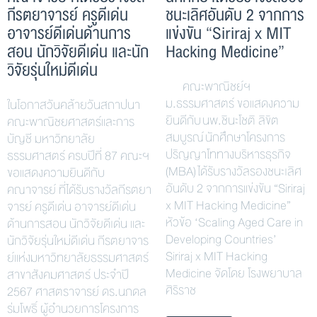
กีรตยาจารย์ ครูดีเด่น
ชนะเลิศอันดับ 2 จากการ
อาจารย์ดีเด่นด้านการ
แข่งขัน “Siriraj x MIT
สอน นักวิจัยดีเด่น และนัก
Hacking Medicine”
วิจัยรุ่นใหม่ดีเด่น
คณะพาณิชย์ฯ
ม.ธรรมศาสตร์ ขอแสดงความ
ในโอกาสวันคล้ายวันสถาปนา
ยินดีกับ นพ.ชินะโชติ ลิขิต
คณะพาณิชยศาสตร์และการ
สมบูรณ์ นักศึกษาโครงการ
บัญชี มหาวิทยาลัย
ปริญญาโททางบริหารธุรกิจ
ธรรมศาสตร์ ครบปีที่ 87 คณะฯ
(MBA) ได้รับรางวัลรองชนะเลิศ
ขอแสดงความยินดีกับ
อันดับ 2 จากการแข่งขัน “Siriraj
คณาจารย์ ที่ได้รับรางวัลกีรตยา
x MIT Hacking Medicine”
จารย์ ครูดีเด่น อาจารย์ดีเด่น
หัวข้อ ‘Scaling Aged Care in
ด้านการสอน นักวิจัยดีเด่น และ
Developing Countries’
นักวิจัยรุ่นใหม่ดีเด่น กีรตยาจาร
Siriraj x MIT Hacking
ย์แห่งมหาวิทยาลัยธรรมศาสตร์
Medicine จัดโดย โรงพยาบาล
สาขาสังคมศาสตร์ ประจำปี
ศิริราช
2567 ศาสตราจารย์ ดร.นภดล
ร่มโพธิ์ ผู้อำนวยการโครงการ