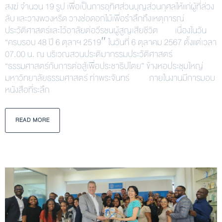
สงฆ์ จำนวน 19 รูป เพื่อเป็นการอุทิศส่วนบุญส่วนกุศลให้แก่ผู้ที่ล่วง
ลับ และวางพวงหรีด วางช่อดอกไม้เพื่อรำลึกถึงเหตุการณ์
ประวัติศาสตร์และไว้อาลัยต่อวีรชนผู้สูญเสียชีวิต เนื่องในวัน
“ครบรอบ 48 ปี 6 ตุลาฯ 2519″ ในวันที่ 6 ตุลาคม 2567 ตั้งแต่เวลา
07.00 น. ณ บริเวณสวนประติมากรรมประวัติศาสตร์
“ธรรมศาสตร์กับการต่อสู้เพื่อประชาธิปไตย” ข้างหอประชุมใหญ่
มหาวิทยาลัยธรรมศาสตร์ ท่าพระจันทร์ ภายในงานมีการมอบ
หนังสือที่ระลึก
READ MORE