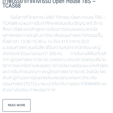
ภาพบรรยากาศกิจกรรม Open House TBS –
TCAS68
วันอังคารที่ 8 ตุลาคม 2567 กิจกรรม Open House TBS –
TCAS68 แนะแนวการรับเข้าศึกษาต่อในระดับปริญญาตรี ปีการ
ศึกษา 2568 และหลักสูตรการเรียนการสอนของคณะพาณิช
ยศาสตร์และการบัญชี มหาวิทยาลัยธรรมศาสตร์ กิจกรรมมีขึ้น
ตั้งแต่เวลา 13:30-15:30 น. ณ ห้อง 413 อาคาร SC3
ม.ธรรมศาสตร์ ศูนย์รังสิต ได้รับความสนใจจากนักเรียน และผู้
ปกครองเข้าร่วมงานรวมกว่า 500 คน ภายในงานได้รับเกียรติ
จาก ผู้ช่วยศาสตราจารย์ ดร.อรพรรณ ยลระบิล รองคณบดีฝ่าย
วิชาการและเครือข่ายพันธมิตร กล่าวเปิดงานพร้อมแนะนำหลักสูตร
และการรับเข้าของคณะฯ และผู้ช่วยศาสตราจารย์ ดร.จินตนัย ไพร
สณฑ์ ผู้อำนวยการศูนย์ทดสอบสมรรถนะแห่งมหาวิทยาลัย
ธรรมศาสตร์ (TCTC) มาแนะนำเกี่ยวกับการสอบ FORWARD และ
ตัวอย่างข้อสอบ ภาพบรรยากาศ
READ MORE