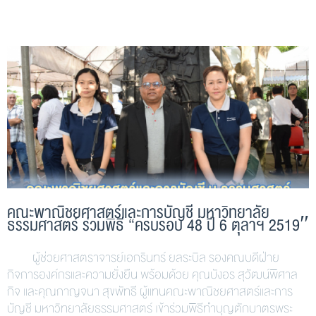
คณะพาณิชยศาสตร์และการบัญชี มหาวิทยาลัย
ธรรมศาสตร์ ร่วมพิธี “ครบรอบ 48 ปี 6 ตุลาฯ 2519″
ผู้ช่วยศาสตราจารย์เอกรินทร์ ยลระบิล รองคณบดีฝ่าย
กิจการองค์กรและความยั่งยืน พร้อมด้วย คุณบังอร สุวัฒน์พิศาล
กิจ และคุณกาญจนา สุขพัทธี ผู้แทนคณะพาณิชยศาสตร์และการ
บัญชี มหาวิทยาลัยธรรมศาสตร์ เข้าร่วมพิธีทำบุญตักบาตรพระ