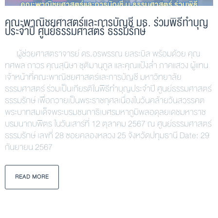
คณะพาณิชยศาสตร์และการบัญชี มธ. ร่วมพิธีทำบุญ
ประจำปี ศูนย์ธรรมศาสตร์ ธรรมรักษ์
ผู้ช่วยศาสตราจารย์ ดร.อรพรรณ ยลระบิล พร้อมด้วย คุณ
ทศพล ถาวร คุณสุนิษา ชุติมานุกูล และคุณแป้งล่ำ ภาคแสวง ผู้แทน
เจ้าหน้าที่คณะพาณิชยศาสตร์และการบัญชี มหาวิทยาลัย
ธรรมศาสตร์ ร่วมเป็นเกียรติในพิธีทำบุญประจำปี ศูนย์ธรรมศาสตร์
ธรรมรักษ์ เพื่อถวายเป็นพระราชกุศลเนื่องในวันคล้ายวันสวรรคต
พระบาทสมเด็จพระบรมชนกาธิเบศรมหาภูมิพลอดุลยเดชมหาราช
บรมนาถบพิตร ในวันเสาร์ที่ 12 ตุลาคม 2567 ณ ศูนย์ธรรมศาสตร์
ธรรมรักษ์ เลขที่ 28 ซอยคลองหลวง 25 จังหวัดปทุมธานี Date: 29
กันยายน 2567
READ MORE