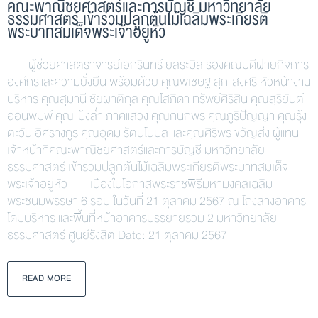
คณะพาณิชยศาสตร์และการบัญชี มหาวิทยาลัย
ธรรมศาสตร์ เข้าร่วมปลูกต้นไม้เฉลิมพระเกียรติ
พระบาทสมเด็จพระเจ้าอยู่หัว
ผู้ช่วยศาสตราจารย์เอกรินทร์ ยลระบิล รองคณบดีฝ่ายกิจการ
องค์กรและความยั่งยืน พร้อมด้วย คุณพิเชษฐ สุกแสงศรี หัวหน้างาน
บริหาร คุณสุมานี ชัยผาติกุล คุณโสภิดา ทรัพย์ศิริสิน คุณสุริยันต์
อ่อนพิมพ์ คุณแป้งล่ำ ภาคแสวง คุณกนกพร คุณภูริปัญญา คุณรุ้ง
ตะวัน อิศรางกูร คุณอุดม รัตนโนบล และคุณศิริพร ขวัญส่ง ผู้แทน
เจ้าหน้าที่คณะพาณิชยศาสตร์และการบัญชี มหาวิทยาลัย
ธรรมศาสตร์ เข้าร่วมปลูกต้นไม้เฉลิมพระเกียรติพระบาทสมเด็จ
พระเจ้าอยู่หัว เนื่องในโอกาสพระราชพิธีมหามงคลเฉลิม
พระชนมพรรษา 6 รอบ ในวันที่ 21 ตุลาคม 2567 ณ โถงล่างอาคาร
โดมบริหาร และพื้นที่หน้าอาคารบรรยายรวม 2 มหาวิทยาลัย
ธรรมศาสตร์ ศูนย์รังสิต Date: 21 ตุลาคม 2567
READ MORE