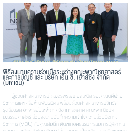
พิธีลงนามความร่วมมือระหว่างคณะพาณิชยศาสตร์
และการบัญชี และ บริษัท เอ็น.ซี. เฮ้าส์ซิ่ง จำกัด
(มหาชน)
ผู้ช่วยศาสตราจารย์ ดร.อรพรรณ ยลระบิล รองคณบดีฝ่าย
วิชาการและเครือข่ายพันธมิตร พร้อมด้วยศาสตราจารย์วิทวัส
รุ่งเรืองผล อาจารย์ประจำภาควิชาการตลาด คณะพาณิชย์ฯ
ม.ธรรมศาสตร์ ร่วมลงนามบันทึกความเข้าใจความร่วมมือทาง
วิชาการ (MOU) กับคุณสมนึก ตันฑเทอดธรรม กรรมการผู้จัดการ