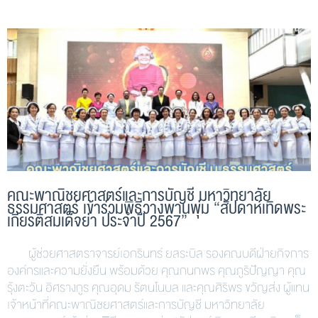
คณะพาณิชยศาสตร์และการบัญชี มหาวิทยาลัย
ธรรมศาสตร์ เข้าร่วมพิธีวางพานพุ่ม “สัปดาห์เทิดพระ
เกียรติสมเด็จย่า ประจำปี 2567”
ผู้ช่วยศาสตราจารย์เอกรินทร์ ยลระบิล รองคณบดีฝ่ายกิจการ
องค์กรและความยั่งยืน พร้อมด้วย คุณกนกพร คุณภูริปัญญา คุณ
รุ้งตะวัน อิศรางกูร คุณอุดม รัตนโนบล และคุณศิริพร ขวัญส่ง ผู้แทน
เจ้าหน้าที่คณะพาณิชยศาสตร์และการบัญชี มหาวิทยาลัย