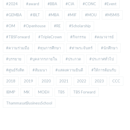
#2024
#award
#BBA
#CIA
#CONC
#Event
#GEMBA
#IBLT
#MBA
#MIF
#MOU
#MSMIS
#OM
#Openhouse
#RE
#Scholarship
#TBSForward
#TripleCrown
#กิจกรรม
#คณาจารย์
#ความร่วมมือ
#ทุนการศึกษา
#ท่าพระจันทร์
#นักศึกษา
#บรรยาย
#บุคลากรภายใน
#ประกวด
#ประกาศทั่วไป
#ศูนย์รังสิต
#สัมมนา
#แสดงความยินดี
#ให้การต้อนรับ
2018
2019
2020
2021
2022
2023
CCC
IBMP
MK
MOEH
TBS
TBS Forward
ThammasatBusinessSchool