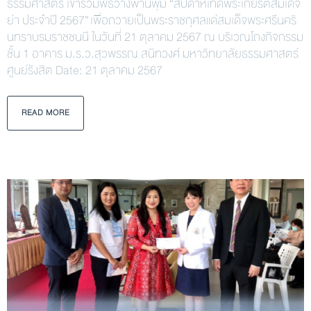
ธรรมศาสตร์ เข้าร่วมพิธีวางพานพุ่ม “สัปดาห์เทิดพระเกียรติสมเด็จ
ย่า ประจำปี 2567” เพื่อถวายเป็นพระราชกุศลแด่สมเด็จพระศรีนคริ
นทราบรมราชชนนี ในวันที่ 21 ตุลาคม 2567 ณ บริเวณโถงกิจกรรม
ชั้น 1 อาคาร ม.ร.ว.สุวพรรณ สนิทวงศ์ มหาวิทยาลัยธรรมศาสตร์
ศูนย์รังสิต Date: 21 ตุลาคม 2567
READ MORE