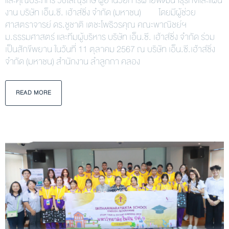
และคุณประภัทร วัชโลณุรักษ์ ผู้อำนวยการฝ่ายพัฒนาธุรกิจและแผน
งาน บริษัท เอ็น.ซี. เฮ้าส์ซิ่ง จำกัด (มหาชน) โดยมีผู้ช่วย
ศาสตราจารย์ ดร.ชูชาติ เตชะโพธิวรคุณ คณะพาณิชย์ฯ
ม.ธรรมศาสตร์ และทีมผู้บริหาร บริษัท เอ็น.ซี. เฮ้าส์ซิ่ง จำกัด ร่วม
เป็นสักขีพยาน ในวันที่ 11 ตุลาคม 2567 ณ บริษัท เอ็น.ซี.เฮ้าส์ซิ่ง
จํากัด (มหาชน) สำนักงาน ลำลูกกา คลอง
READ MORE