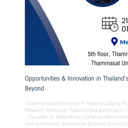
Opportunities & Innovation in Thailand
Beyond
“Opportunities & Innovation in Thailand’s Digita
Research Workshop: “Opportunities & Innovation 
. ?Speaker: Dr. Milad Armani Dehghani Senior Res
Visiting Professor, Thammasat Business School 