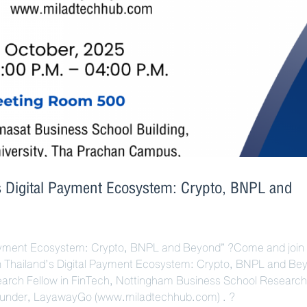
’s Digital Payment Ecosystem: Crypto, BNPL and
l Payment Ecosystem: Crypto, BNPL and Beyond” ?Come and join 
in Thailand’s Digital Payment Ecosystem: Crypto, BNPL and Be
earch Fellow in FinTech, Nottingham Business School Research
Founder, LayawayGo (www.miladtechhub.com) . ?