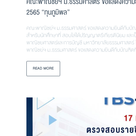
คณะพาณิชย์ฯ ม.ธรรมศาสตร์ ขอแสดงความยินดี
2565 “ทุนภูมิพล”
คณะพาณิชย์ฯ ม.ธรรมศาสตร์ ขอแสดงความยินดีกับบัณฑิตที
สำหรับนักศึกษาที่ สอบไล่ได้ปริญญาตรีเกียรตินิยม และ
พาณิชยศาสตร์และการบัญชี มหาวิทยาลัยธรรมศาสตร์ ได้ร
พาณิชย์ฯ ม.ธรรมศาสตร์ ขอแสดงความยินดีกับบัณฑิตที่
READ MORE