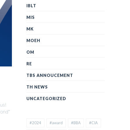
IBLT
MIS
MK
MOEH
OM
RE
TBS ANNOUCEMENT
TH NEWS
UNCATEGORIZED
us!
yond”
#2024
#award
#BBA
#CIA