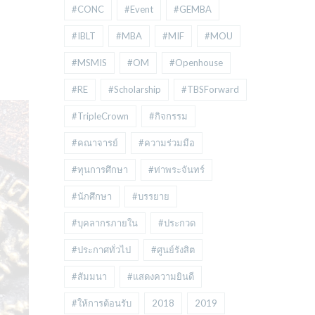
#CONC
#Event
#GEMBA
#IBLT
#MBA
#MIF
#MOU
#MSMIS
#OM
#Openhouse
#RE
#Scholarship
#TBSForward
#TripleCrown
#กิจกรรม
#คณาจารย์
#ความร่วมมือ
#ทุนการศึกษา
#ท่าพระจันทร์
#นักศึกษา
#บรรยาย
#บุคลากรภายใน
#ประกวด
#ประกาศทั่วไป
#ศูนย์รังสิต
#สัมมนา
#แสดงความยินดี
#ให้การต้อนรับ
2018
2019