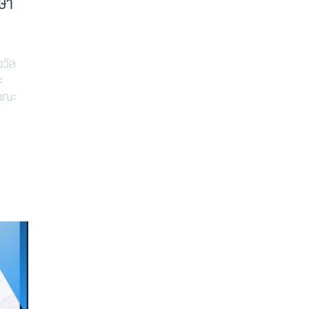
กษา
งวัล
ะ
 คณะ