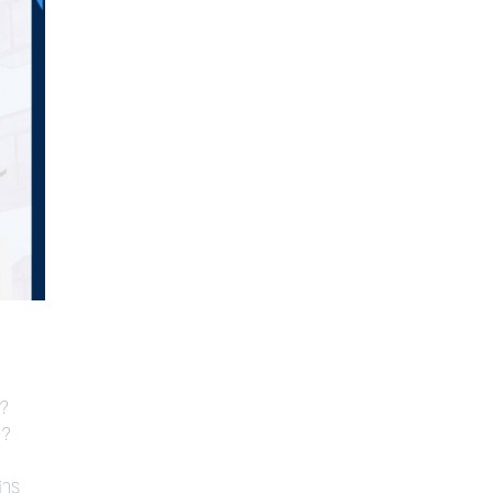
 ?
 ?
สาร