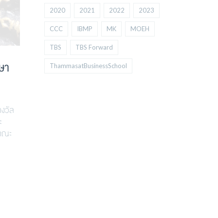
2020
2021
2022
2023
CCC
IBMP
MK
MOEH
TBS
TBS Forward
กษา
ThammasatBusinessSchool
างวัล
ะ
 คณะ