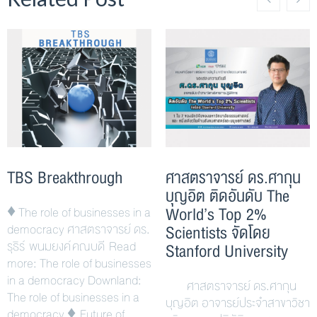
TBS Breakthrough
ศาสตราจารย์ ดร.ศากุน
บุญอิต ติดอันดับ The
World’s Top 2%
♦ The role of businesses in a
democracy ศาสตราจารย์ ดร.
Scientists จัดโดย
รุธิร์ พนมยงค์ คณบดี Read
Stanford University
more: The role of businesses
in a democracy Downland:
ศาสตราจารย์ ดร.ศากุน
The role of businesses in a
บุญอิต อาจารย์ประจำสาขาวิชา
democracy ♦ Future of