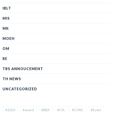
IBLT
MIS
MK
MOEH
OM
RE
TBS ANNOUCEMENT
TH NEWS
UNCATEGORIZED
#2024
#award
#BBA
#CIA
#CONC
#Event