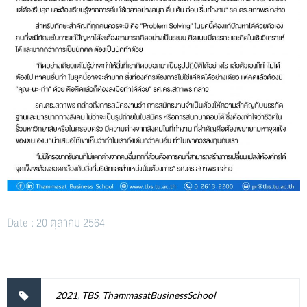
Date : 20 ตุลาคม 2564
2021
,
TBS
,
ThammasatBusinessSchool