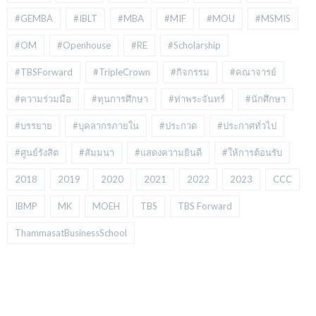
#GEMBA
#IBLT
#MBA
#MIF
#MOU
#MSMIS
#OM
#Openhouse
#RE
#Scholarship
#TBSForward
#TripleCrown
#กิจกรรม
#คณาจารย์
#ความร่วมมือ
#ทุนการศึกษา
#ท่าพระจันทร์
#นักศึกษา
#บรรยาย
#บุคลากรภายใน
#ประกวด
#ประกาศทั่วไป
#ศูนย์รังสิต
#สัมมนา
#แสดงความยินดี
#ให้การต้อนรับ
2018
2019
2020
2021
2022
2023
CCC
IBMP
MK
MOEH
TBS
TBS Forward
ThammasatBusinessSchool