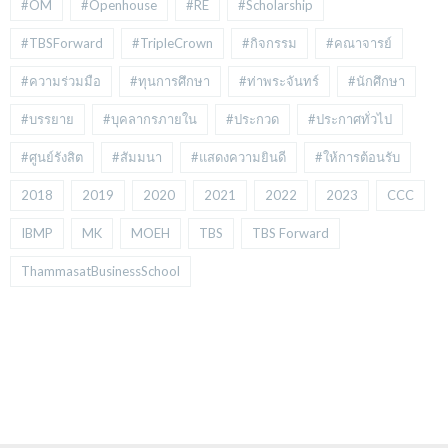
#OM
#Openhouse
#RE
#Scholarship
#TBSForward
#TripleCrown
#กิจกรรม
#คณาจารย์
#ความร่วมมือ
#ทุนการศึกษา
#ท่าพระจันทร์
#นักศึกษา
#บรรยาย
#บุคลากรภายใน
#ประกวด
#ประกาศทั่วไป
#ศูนย์รังสิต
#สัมมนา
#แสดงความยินดี
#ให้การต้อนรับ
2018
2019
2020
2021
2022
2023
CCC
IBMP
MK
MOEH
TBS
TBS Forward
ThammasatBusinessSchool