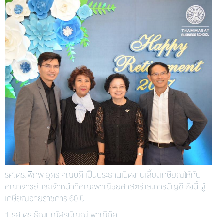
รศ.ดร.พิภพ อุดร คณบดี เป็นประธานเปิดงานเลี้ยงเกษียณให้กับ
คณาจารย์ และเจ้าหน้าที่คณะพาณิชยศาสตร์และการบัญชี ดังนี้ ผู้
เกษียณอายุราชการ 60 ปี
1.รศ.ดร.ธัญมณัสธนัญญ์ พาณิภัค