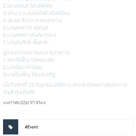
2.รศ.พรชนก รัตนไพจิตร
3.รศ.ม.ร.ว.พงษ์สวัสดิ์ สวัสดิวัตน์
4.รศ.ดร.สิปปภาส พรสุขสว่าง
5.นางสุดสวาท สุริยันต์
6.นางสุพัตรา ตันดีมาภรณ์
7.นายสมศักดิ์ เพ็งตะโก
ผู้ลาออกก่อนเกษียณอายุราชการ
1.รศ.ศรีเพ็ญ ทรัพย์มนชัย
2.นายนิยม แก้วนิยม
3.นางวันเพ็ญ โสมประเสริฐ
เมื่อวันศุกร์ที่ 22 กันยายน 2560 ณ คณะพาณิชยศาสตร์และการ
บัญชี ศูนย์รังสิต
>>ภาพบรรยากาศ<<
#Event