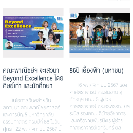
คณะพาณิชย์ฯ จะเสวนา
86ปี เอื้องฟ้า (มหาชน)
Beyond Excellence โดย
ศิษย์เก่า และนักศึกษา
16 พฤศจิกายน 2567 รอง
ศาสตราจารย์ ดร.สมชาย สุ
ภัทรกุล คณบดี ผู้ช่วย
ในโอกาสวันคล้ายวัน
ศาสตราจารย์ ดร.อรพรรณ ยล
สถาปนา คณะพาณิชยศาสตร์
ระบิล รองคณบดีฝ่ายวิชาการ
และการบัญชี มหาวิทยาลัย
และเครือข่ายพันธมิตร ผู้ช่วย
ธรรมศาสตร์ ครบปีที่ 86 ในวัน
ศาสตราจารย์เอกรินทร์ ยล
ศุกร์ที่ 22 พฤศจิกายน 2567 นี้