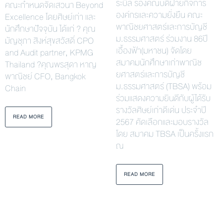
ระบิล รองคณบดีฝ่ายกิจการ
คณะกำหนดจัดเสวนา Beyond
องค์กรและความยั่งยืน คณะ
Excellence โดยศิษย์เก่า และ
พาณิชยศาสตร์และการบัญชี
นักศึกษาปัจจุบัน ได้แก่ ? คุณ
ม.ธรรมศาสตร์ ร่วมงาน 86ปี
มัญชุภา สิงห์สุขสวัสดิ์ CPO
เอื้องฟ้า(มหาชน) จัดโดย
and Audit partner, KPMG
สมาคมนักศึกษาเก่าพาณิช
Thailand ?คุณพรสุดา หาญ
ยศาสตร์และการบัญชี
พาณิชย์ CFO, Bangkok
ม.ธรรมศาสตร์ (TBSA) พร้อม
Chain
ร่วมแสดงความยินดีกับผู้ได้รับ
รางวัลศิษย์เก่าดีเด่น ประจำปี
READ MORE
2567 คัดเลือกและมอบรางวัล
โดย สมาคม TBSA เป็นครั้งแรก
ณ
READ MORE