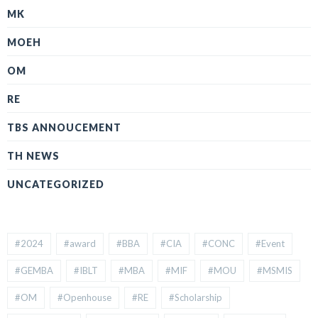
MK
MOEH
OM
RE
TBS ANNOUCEMENT
TH NEWS
UNCATEGORIZED
#2024
#award
#BBA
#CIA
#CONC
#Event
#GEMBA
#IBLT
#MBA
#MIF
#MOU
#MSMIS
#OM
#Openhouse
#RE
#Scholarship