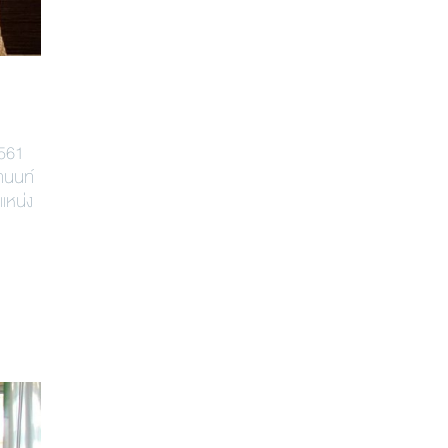
2561
สานนท์
แหน่ง