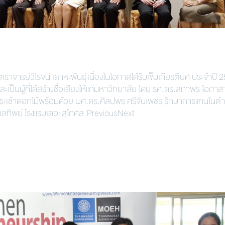
จารย์วิโรจน์ เลาหะพันธุ์ เนื่องในโอกาสได้รับเข็มเกียรติยศ ประจำปี 
ละเป็นผู้ที่ได้สร้างชื่อเสียงให้แก่มหาวิทยาลัย โดย รศ.ดร.สถาพร โอภา
ะเช้าดอกไม้พร้อมด้วย ผศ.ดร.ศิลปพร ศรีจั่นเพชร รักษาการแทนในตำ
ลทิพย์ โรงแรมเดอะ สุโกศล PreviousNext