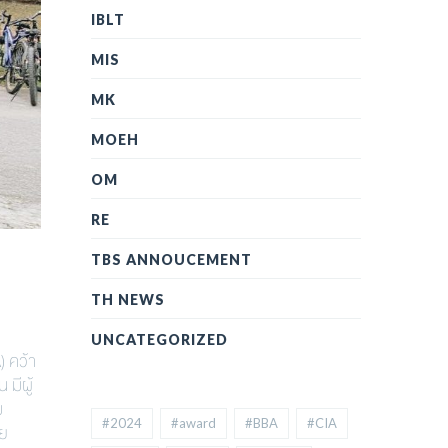
IBLT
MIS
MK
MOEH
OM
RE
TBS ANNOUCEMENT
TH NEWS
UNCATEGORIZED
 คว้า
มีผู้
ม
#2024
#award
#BBA
#CIA
าย