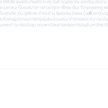
 (WEW) โดยได้รับเกียรติจาก ดร.วันดี กุญชรยาคง จุลเจริญ ประธาน
ำกัด (มหาชน) เป็นองค์ปาฐก กล่าวปาฐกถาพิเศษ เรื่อง “Empowering
 คือ คุณสิตานัน วุตติเวช เจ้าของร้าน Spoonful Zakka Café และคุณ
จ้าจุก) ตัวแทนผู้ประกอบการหญิงรุ่นใหม่ร่วมเสวนาถ่ายทอดประสบการณ์ใน
Business” ณ ห้องประชุม คณะพาณิชยศาสตร์และการบัญชี มหาวิทยาล