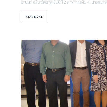
อานนท์ อริยะวัตรกุล ชั้นปีที่ 2 สาขาการเงิน 4. นายธนดล 
READ MORE