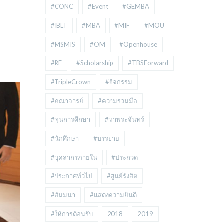
#CONC
#Event
#GEMBA
#IBLT
#MBA
#MIF
#MOU
#MSMIS
#OM
#Openhouse
#RE
#Scholarship
#TBSForward
#TripleCrown
#กิจกรรม
#คณาจารย์
#ความร่วมมือ
#ทุนการศึกษา
#ท่าพระจันทร์
#นักศึกษา
#บรรยาย
#บุคลากรภายใน
#ประกวด
#ประกาศทั่วไป
#ศูนย์รังสิต
#สัมมนา
#แสดงความยินดี
#ให้การต้อนรับ
2018
2019