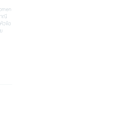
 Women
ญาณี
หัวข้อ
ัย