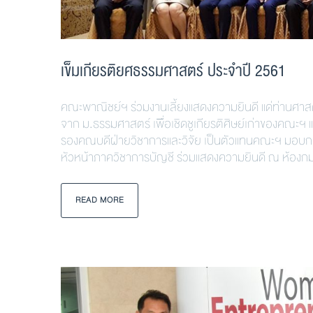
เข็มเกียรติยศธรรมศาสตร์ ประจำปี 2561
คณะพาณิชย์ฯ ร่วมงานเลี้ยงแสดงความยินดี แด่ท่านศาสตรา
จาก ม.ธรรมศาสตร์ เพื่อเชิดชูเกียรติศิษย์เก่าของคณะฯ แ
รองคณบดีฝ่ายวิชาการและวิจัย เป็นตัวแทนคณะฯ มอบกร
หัวหน้าภาควิชาการบัญชี ร่วมแสดงความยินดี ณ ห้องกม
READ MORE