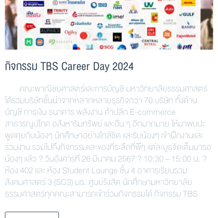
กิจกรรม TBS Career Day 2024
คณะพาณิชยศาสตร์และการบัญชี มหาวิทยาลัยธรรมศาสตร์
ได้รวมบริษัทชั้นนำจากหลากหลายธุรกิจกว่า 70 บริษัท ทั้งด้าน
บัญชี การเงิน ธนาคาร พลังงาน ค้าปลีก E-commerce
สาธารณูปโภค อสังหาริมทรัพย์ และอื่น ๆ อีกมากมาย ให้มาพบปะ
พูดคุยกับน้องๆ นักศึกษาอย่างใกล้ชิด และรับน้องๆ เข้าฝึกงานและ
ร่วมงาน รวมไปถึงกิจกรรมและของที่ระลึกที่พี่ๆ แต่ละบูธจัดเต็มมารอ
น้องๆ แล้ว ? วันอังคารที่ 26 มีนาคม 2567 ? 10:30 – 15:00 น. ?
ห้อง 402 และ ห้อง Student Lounge ชั้น 4 อาคารเรียนรวม
สังคมศาสตร์ 3 (SC3) มธ. ศูนย์รังสิต นักศึกษามหาวิทยาลัย
ธรรมศาสตร์ทุกคณะสามารถเข้าร่วมกิจกรรมได้ กิจกรรม TBS