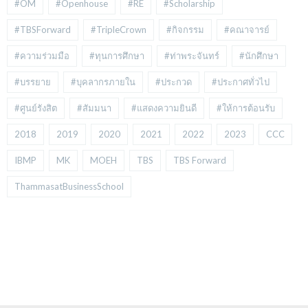
#OM
#Openhouse
#RE
#Scholarship
#TBSForward
#TripleCrown
#กิจกรรม
#คณาจารย์
#ความร่วมมือ
#ทุนการศึกษา
#ท่าพระจันทร์
#นักศึกษา
#บรรยาย
#บุคลากรภายใน
#ประกวด
#ประกาศทั่วไป
#ศูนย์รังสิต
#สัมมนา
#แสดงความยินดี
#ให้การต้อนรับ
2018
2019
2020
2021
2022
2023
CCC
IBMP
MK
MOEH
TBS
TBS Forward
ThammasatBusinessSchool