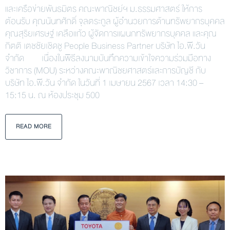
และเครือข่ายพันธมิตร คณะพาณิชย์ฯ ม.ธรรมศาสตร์ ให้การ
ต้อนรับ คุณนันทศักดิ์ จุลตระกูล ผู้อำนวยการด้านทรัพยากรบุคคล
คุณสุริยเศรษฐ์ เคลือแก้ว ผู้จัดการแผนกทรัพยากรบุคคล และคุณ
กิตติ เตชชัยเชิดชู People Business Partner บริษัท ไอ.พี.วัน
จำกัด เนื่องในพิธีลงนามบันทึกความเข้าใจความร่วมมือทาง
วิชาการ (MOU) ระหว่างคณะพาณิชยศาสตร์และการบัญชี กับ
บริษัท ไอ.พี.วัน จำกัด ในวันที่ 1 เมษายน 2567 เวลา 14:30 –
15:15 น. ณ ห้องประชุม 500
READ MORE