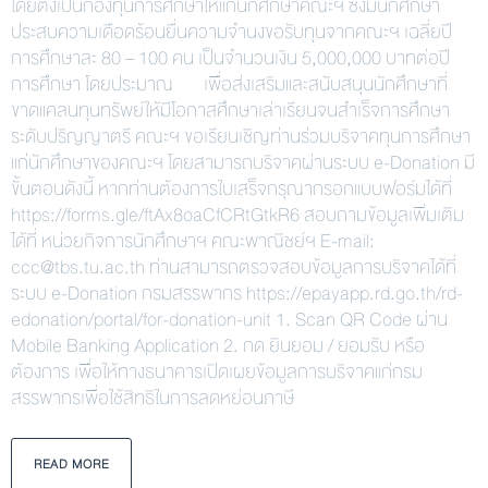
โดยตั้งเป็นกองทุนการศึกษาให้แก่นักศึกษาคณะฯ ซึ่งมีนักศึกษา
ประสบความเดือดร้อนยื่นความจำนงขอรับทุนจากคณะฯ เฉลี่ยปี
การศึกษาละ 80 – 100 คน เป็นจำนวนเงิน 5,000,000 บาทต่อปี
การศึกษา โดยประมาณ เพื่อส่งเสริมและสนับสนุนนักศึกษาที่
ขาดแคลนทุนทรัพย์ให้มีโอกาสศึกษาเล่าเรียนจนสำเร็จการศึกษา
ระดับปริญญาตรี คณะฯ ขอเรียนเชิญท่านร่วมบริจาคทุนการศึกษา
แก่นักศึกษาของคณะฯ โดยสามารถบริจาคผ่านระบบ e-Donation มี
ขั้นตอนดังนี้ หากท่านต้องการใบเสร็จกรุณากรอกแบบฟอร์มได้ที่
https://forms.gle/ftAx8oaCfCRtGtkR6 สอบถามข้อมูลเพิ่มเติม
ได้ที่ หน่วยกิจการนักศึกษาฯ คณะพาณิชย์ฯ E-mail:
ccc@tbs.tu.ac.th ท่านสามารถตรวจสอบข้อมูลการบริจาคได้ที่
ระบบ e-Donation กรมสรรพากร https://epayapp.rd.go.th/rd-
edonation/portal/for-donation-unit 1. Scan QR Code ผ่าน
Mobile Banking Application 2. กด ยินยอม / ยอมรับ หรือ
ต้องการ เพื่อให้ทางธนาคารเปิดเผยข้อมูลการบริจาคแก่กรม
สรรพากรเพื่อใช้สิทธิในการลดหย่อนภาษี
READ MORE