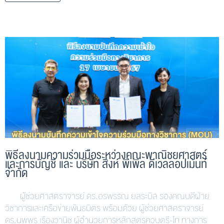
พิธีลงนามความร่วมมือระหว่างคณะพาณิชยศาสตร์
และการบัญชี และ บริษัท สิงห์ พีเพิล ดีเวลลอปเม้นท์
จำกัด
ผู้ช่วยศาสตราจารย์ ดร.อรพรรณ ยลระบิล รองคณบดีฝ่าย
วิชาการและเครือข่ายพันธมิตร พร้อมด้วย ผู้ช่วยศาสตราจารย์
ดร.นพพร เรืองวานิช ผู้อำนวยการหลักสูตรควบตรี-โท ทางการ