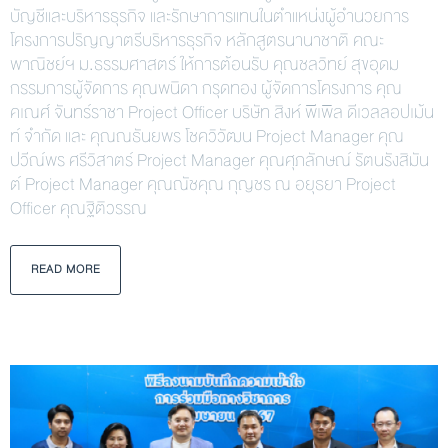
บัญชีและบริหารธุรกิจ และรักษาการแทนในตำแหน่งผู้อำนวยการ
โครงการปริญญาตรีบริหารธุรกิจ หลักสูตรนานาชาติ คณะ
พาณิชย์ฯ ม.ธรรมศาสตร์ ให้การต้อนรับ คุณชลวิทย์ สุขอุดม
กรรมการผู้จัดการ คุณพนิดา กรุดทอง ผู้จัดการโครงการ คุณ
คเณศ์ จันทร์ราชา Project Officer บริษัท สิงห์ พีเพิล ดีเวลลอปเม้น
ท์ จำกัด และ คุณณธันยพร โชควิวัฒน Project Manager คุณ
ปวีณ์พร ศรีวิสาตร์ Project Manager คุณศุภลักษณ์ รัตนรังสิมัน
ต์ Project Manager คุณณัชคุณ กุญชร ณ อยุธยา Project
Officer คุณฐิติวรรณ
READ MORE