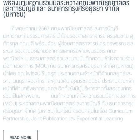
พิธีลงนามความร่วมมือระหว่างคณะพาณิชยศาสตร์
และการบัญชี และ ธนาคารกรุงศรีอยุธยา จำกัด
(มหาชน)
7 พฤษภาคม 2567 คณะพาณิชยศาสตร์และการบัญชี
มหาวิทยาลัยธรรมศาสตร์ นำโดยรองศาสตราจารย์ ดร.สมชาย สุ
ภัทรกุล คณบดี พร้อมด้วย ผู้ช่วยศาสตราจารย์ ดร.อรพรรณ ยล
ระบิล รองคณบดีฝ่ายวิชาการและเครือข่ายพันธมิตร คณะ
พาณิชย์ฯ ม.ธรรมศาสตร์ ร่วมลงนามบันทึกความเข้าใจความร่วม
มือทางวิชาการ (MOU) กับ ธนาคารกรุงศรีอยุธยา จำกัด (มหาชน)
นำโดย คุณไพโรจน์ ชื่นครุฑ ประธานคณะเจ้าหน้าที่ด้านกลยุทธ์และ
วางแผนธุรกิจองค์กร และคุณวศิน อุดมรัชตวนิชย์ ประธานคณะเจ้า
หน้าที่ด้านทรัพยากรบุคคล อีกทั้งยังมีผู้บริหารจากทั้งสององค์กร
ร่วมเป็นสักขีพยาน บันทึกความเข้าใจความร่วมมือทางวิชาการ
(MOU) ระหว่างคณะพาณิชยศาสตร์และการบัญชี กับ ธนาคารกรุง
ศรีอยุธยา จำกัด (มหาชน) ในครั้งนี้ ครอบคลุมในเรื่อง Curriculum
Partnership, Joint Publication และ Experiential Learning
READ MORE