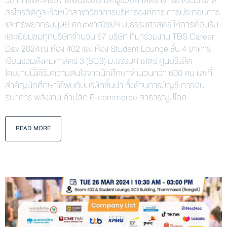
วิชาการและเครือข่ายพันธมิตร และผู้ช่วยศาสตราจารย์ ดร.มณฑล
สรไกรกิติกูล หัวหน้าสาขาวิชาการบริหารองค์การ การประกอบการ
และทรัพยากรมนุษย์ คณะพาณิชย์ฯ ม.ธรรมศาสตร์ ให้การต้อนรับ
และเยี่ยมชมทุกบริษัทจำนวน 67 บริษัท ที่มาร่วมงาน TBS Career
Day 2024 ณ ห้อง 402 และ ห้อง Student Lounge ชั้น 4 อาคาร
เรียนรวมสังคมศาสตร์ 3 (SC3) ม.ธรรมศาสตร์ ศูนย์รังสิต
โดยงานนี้ได้รับความสนใจจากนักศึกษาจำนวนกว่า 600 คน และที่
สำคัญนักศึกษาได้พบกับบริษัทชั้นนำ ทั้งด้านการบัญชี การเงิน
ธนาคาร พลังงาน ค้าปลีก E-commerce สาธารณูปโภค
READ MORE