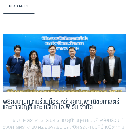
READ MORE
พิธีลงนามความร่วมมือระหว่างคณะพาณิชยศาสตร์
และการบัญชี และ บริษัท ไอ.พี.วัน จำกัด
รองศาสตราจารย์ ดร.สมชาย สุภัทรกุล คณบดี พร้อมด้วย ผู้
ช่วยศาสตราจารย์ ดร.อรพรรณ ยลระบิล รองคณบดีฝ่ายวิชาการ