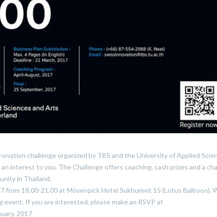
novation challenge organized by TBS and the University of Applied Scie
n interest to you. The Challenge offers coaching, cash prizes and a ch
nity in Thailand.
17 from 18.00-21.00 at Mövenpick Hotel Sukhumvit 15 (Lotus Ballroon).
ng event. If you are interested, please make an RSVP at
nuary, 2017