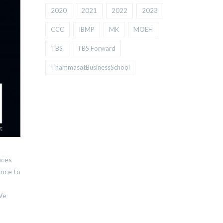
2020
2021
2022
2023
CCC
IBMP
MK
MOEH
TBS
TBS Forward
ThammasatBusinessSchool
nces
ance to
 We