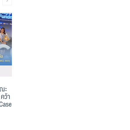
คณะ
คณะพาณิชยศาสตร์และการบัญชี
แนวปฏิบัติ
คว้า
มหาวิทยาลัยธรรมศาสตร์ ครบปีที่
ระบาดของเช
 Case
84
ี
ตามที่มีแถลงกา
โคโรนา 2019 
ขอเชิญ คณาจารย์ เจ้าหน้าที่ นักศึกษา
จังหวัดสมุทรส
ศิษย์เก่า และแขกผู้มีเกียรติร่วมงานคล้าย