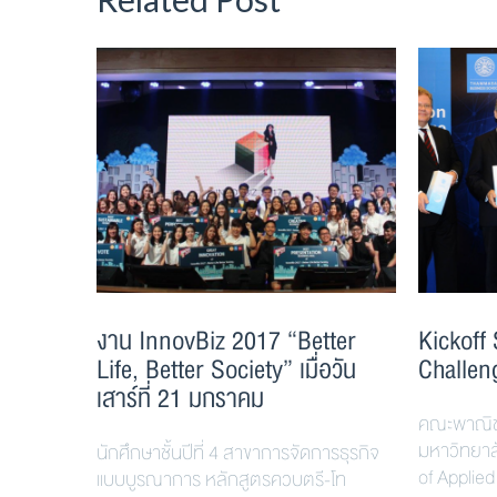
งาน InnovBiz 2017 “Better
Kickoff
Life, Better Society” เมื่อวัน
Challen
เสาร์ที่ 21 มกราคม
คณะพาณิช
มหาวิทยาล
นักศึกษาชั้นปีที่ 4 สาขาการจัดการธุรกิจ
of Applie
แบบบูรณาการ หลักสูตรควบตรี-โท