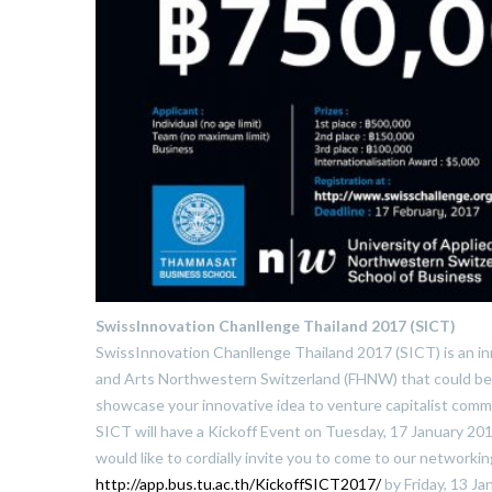
SwissInnovation Chanllenge Thailand 2017 (SICT)
SwissInnovation Chanllenge Thailand 2017 (SICT) is an in
and Arts Northwestern Switzerland (FHNW) that could be a
showcase your innovative idea to venture capitalist commu
SICT will have a Kickoff Event on Tuesday, 17 January 20
would like to cordially invite you to come to our networki
http://app.bus.tu.ac.th/Kickof
fSICT2017/
by Friday, 13 Ja