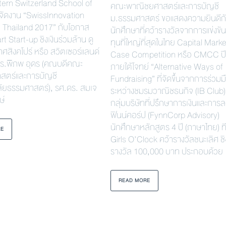
ern Switzerland School of
คณะพาณิชยศาสตร์และการบัญชี
จัดงาน “SwissInnovation
ม.ธรรมศาสตร์ ขอแสดงความยินดีกั
 Thailand 2017” กับโอกาส
นักศึกษาที่คว้ารางวัลจากการแข่งข
rt Start-up ชิงเงินร่วมล้าน ดู
ทุนที่ใหญ่ที่สุดในไทย Capital Marke
เทศสิงคโปร์ หรือ สวิตเซอร์แลนด์
Case Competition หรือ CMCC ป
ดร.พิภพ อุดร (คณบดีคณะ
ภายใต้โจทย์ “Alternative Ways of
สตร์และการบัญชี
Fundraising” ที่จัดขึ้นจากการร่วมม
ัยธรรมศาสตร์), รศ.ดร. สมเจ
ระหว่างชมรมวาณิชธนกิจ (IB Club)
ษ์
กลุ่มบริษัทที่ปรึกษาการเงินและการล
ฟินน์คอร์ป (FynnCorp Advisory)
นักศึกษาหลักสูตร 4 ปี (ภาษาไทย) ท
RE
Girls O’Clock คว้ารางวัลชนะเลิศ ชิง
รางวัล 100,000 บาท ประกอบด้วย
READ MORE