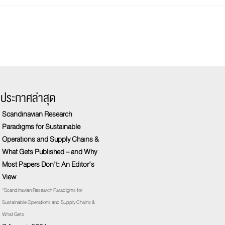
รประกาศล่าสุด
Scandinavian Research
Paradigms for Sustainable
Operations and Supply Chains &
What Gets Published – and Why
Most Papers Don’t: An Editor’s
View
“Scandinavian Research Paradigms for
Sustainable Operations and Supply Chains &
What Gets