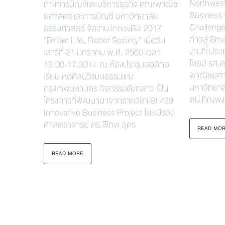
Northwest
ทางการบัญชีและบริหารธุรกิจ คณะพาณิช
Business 
ยศาสตร์และการบัญชี มหาวิทยาลัย
Challenge
ธรรมศาสตร์ จัดงาน InnovBiz 2017
ก้าวสู่ Sma
“Better Life, Better Society” เมื่อวัน
งานที่ ประ
เสาร์ที่ 21 มกราคม พ.ศ. 2560 เวลา
โดยมี รศ.
13.00-17.30 น. ณ ห้องประชุมออดิทอ
พาณิชยศา
เรี่ยม หอศิลปวัฒนธรรมแห่ง
มหาวิทยาล
กรุงเทพมหานคร กิจกรรมดังกล่าว เป็น
ตน์ ทิณพง
โครงการที่พัฒนามาจากรายวิชา BI 429
Innovative Business Project โดยมีรอง
ศาสตราจารย์ ดร.พิภพ อุดร
READ MO
READ MORE