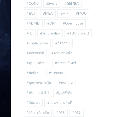
#CONC
#Event
#GEMBA
#IBLT
#MBA
#MIF
#MOU
#MSMIS
#OM
#Openhouse
#RE
#Scholarship
#TBSForward
#TripleCrown
#กิจกรรม
#คณาจารย์
#ความร่วมมือ
#ทุนการศึกษา
#ท่าพระจันทร์
#นักศึกษา
#บรรยาย
#บุคลากรภายใน
#ประกวด
#ประกาศทั่วไป
#ศูนย์รังสิต
#สัมมนา
#แสดงความยินดี
#ให้การต้อนรับ
2018
2019