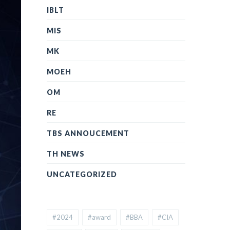
IBLT
MIS
MK
MOEH
OM
RE
TBS ANNOUCEMENT
TH NEWS
UNCATEGORIZED
#2024
#award
#BBA
#CIA