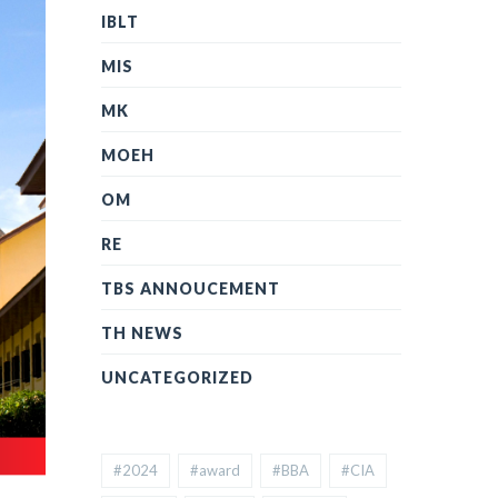
IBLT
MIS
MK
MOEH
OM
RE
TBS ANNOUCEMENT
TH NEWS
UNCATEGORIZED
#2024
#award
#BBA
#CIA