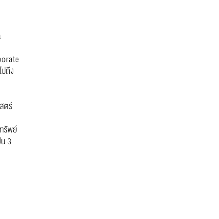
a
porate
ไปถึง
สตร์
ทรัพย์
็น 3