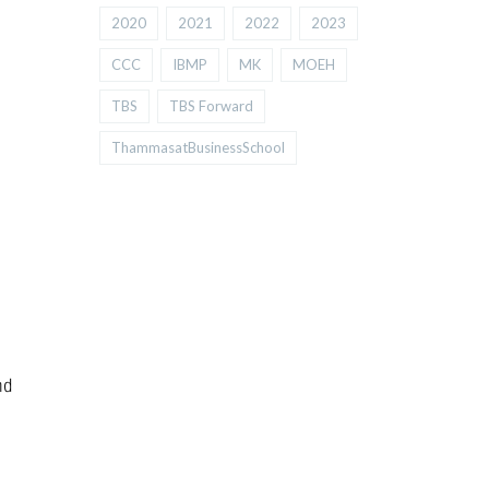
2020
2021
2022
2023
CCC
IBMP
MK
MOEH
TBS
TBS Forward
ThammasatBusinessSchool
nd