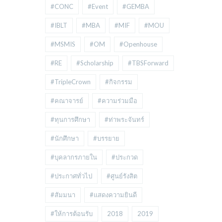
#CONC
#Event
#GEMBA
#IBLT
#MBA
#MIF
#MOU
#MSMIS
#OM
#Openhouse
#RE
#Scholarship
#TBSForward
#TripleCrown
#กิจกรรม
#คณาจารย์
#ความร่วมมือ
#ทุนการศึกษา
#ท่าพระจันทร์
#นักศึกษา
#บรรยาย
#บุคลากรภายใน
#ประกวด
#ประกาศทั่วไป
#ศูนย์รังสิต
#สัมมนา
#แสดงความยินดี
#ให้การต้อนรับ
2018
2019