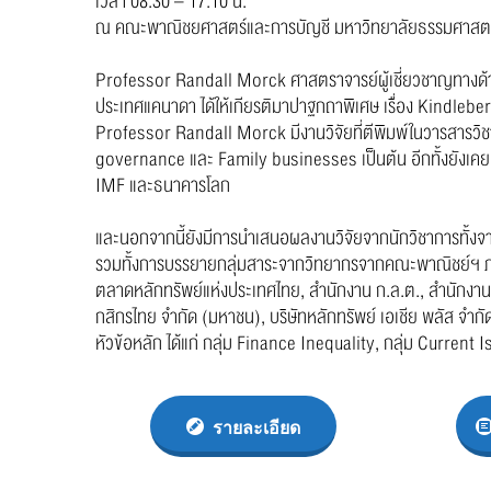
เวลา 08:30 – 17:10 น.
ณ คณะพาณิชยศาสตร์และการบัญชี มหาวิทยาลัยธรรมศาสตร์ 
Professor Randall Morck ศาสตราจารย์ผู้เชี่ยวชาญทางด้
ประเทศแคนาดา ได้ให้เกียรติมาปาฐกถาพิเศษ เรื่อง Kindleb
Professor Randall Morck มีงานวิจัยที่ตีพิมพ์ในวารสารวิ
governance และ Family businesses เป็นต้น อีกทั้งยังเคยเป
IMF และธนาคารโลก
และนอกจากนี้ยังมีการนำเสนอผลงานวิจัยจากนักวิชาการทั
รวมทั้งการบรรยายกลุ่มสาระจากวิทยากรจากคณะพาณิชย์ฯ ภาค
ตลาดหลักทรัพย์แห่งประเทศไทย, สำนักงาน ก.ล.ต., สำนักงานป
กสิกรไทย จำกัด (มหาชน), บริษัทหลักทรัพย์ เอเชีย พลัส จําก
หัวข้อหลัก ได้แก่ กลุ่ม Finance Inequality, กลุ่ม Current
รายละเอียด