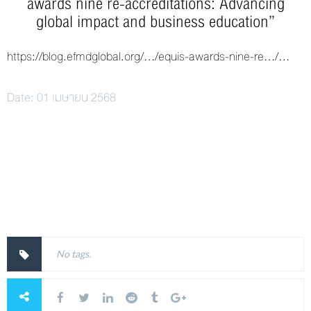
awards nine re-accreditations: Advancing
global impact and business education”
https://blog.efmdglobal.org/…/equis-awards-nine-re…/…
Date: 01 เมษายน 2568
No tags.