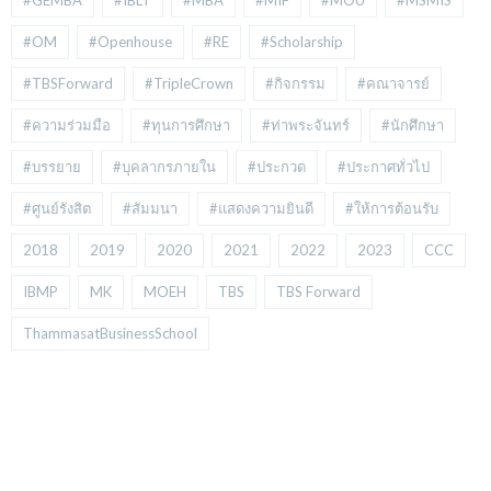
#GEMBA
#IBLT
#MBA
#MIF
#MOU
#MSMIS
#OM
#Openhouse
#RE
#Scholarship
#TBSForward
#TripleCrown
#กิจกรรม
#คณาจารย์
#ความร่วมมือ
#ทุนการศึกษา
#ท่าพระจันทร์
#นักศึกษา
#บรรยาย
#บุคลากรภายใน
#ประกวด
#ประกาศทั่วไป
#ศูนย์รังสิต
#สัมมนา
#แสดงความยินดี
#ให้การต้อนรับ
2018
2019
2020
2021
2022
2023
CCC
IBMP
MK
MOEH
TBS
TBS Forward
ThammasatBusinessSchool