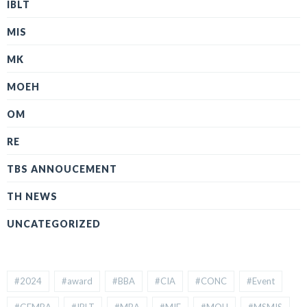
IBLT
MIS
MK
MOEH
OM
RE
TBS ANNOUCEMENT
TH NEWS
UNCATEGORIZED
#2024
#award
#BBA
#CIA
#CONC
#Event