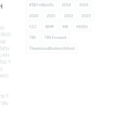
KH
2 รางวัลจาก The Big’s Seed
3 รางวัลจา
#ให้การต้อนรับ
2018
2019
Talent Camp 2024: The New
Case Comp
2020
2021
2022
2023
ERA
(CMCC)
ขอ
CCC
IBMP
MK
MOEH
ี่คว้า
คณะพาณิชย์ฯ ม.ธรรมศาสตร์ ขอ
คณะพาณิชย์
TBS
TBS Forward
hop
แสดงความยินดีกับนักศึกษาโครงการ
แสดงความยินด
ิงทุน
ปริญญาตรีบริหารธุรกิจ หลักสูตร
ปริญญาตรีบริห
ThammasatBusinessSchool
ดย KH
นานาชาติ (BBA) ที่คว้า 2 รางวัลจาก The
นานาชาติ (BBA)
้วย ?
Big’s Seed Talent Camp 2024: The
Capital Mark
าร
New ERA ดังนี้ ?รางวัลรองชนะเลิศอันดับ
2024 (CMCC) ก
ิตรา
1 (First runner-up) เงินรางวัล 25,000
ใหญ่ที่สุดในประ
บาท ทีม Big Caesar สมาชิกในทีม
ละเอียด ดังนี้
ประกอบด้วย –
(Second runne
ทธ์ ?
บาท ทีม Capit
าลัย
ประกอบด้วย
READ MORE
READ MORE