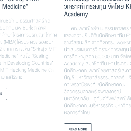
 Medicine”
วิเคราะห์การลงทุน จัดโดย 
Academy
ชย์ฯ ม.ธรรมศาสตร์ ขอ
นดีกับ นพ.ชินะโชติ ลิขิต
คณะพาณิชย์ฯ ม.ธรรมศาสตร์ 
ักศึกษาโครงการปริญญาโททาง
แสดงความยินดีกับนักศึกษา “ทีม E” ท
ิจ (MBA) ได้รับรางวัลรองชนะ
รางวัลชนะเลิศ จากกิจกรรม works
2 จากการแข่งขัน “Siriraj x MIT
นำเสนอแผนการวิเคราะห์การลงทุน ช
edicine” หัวข้อ ‘Scaling
การศึกษามูลค่า 50,000 บาท จัดโ
 in Developing Countries’
Academy สมาชิก“ทีม E” ประกอบด
 MIT Hacking Medicine จัด
นักศึกษาคณะพาณิชยศาสตร์และก
าบาลศิริราช
บัญชี มหาวิทยาลัยธรรมศาสตร์ – จ
ภา พรวานิชพงศ์ ?นักศึกษาคณะ
วิศวกรรมศาสตร์ จุฬาลงกรณ์
RE
มหาวิทยาลัย – ภูกันต์ทัพพ์ สุขณิพั
นักศึกษาคณะบริหารธุรกิจ มหาวิทย
หอการค้าไทย –
READ MORE