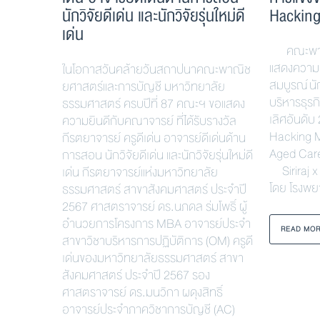
นักวิจัยดีเด่น และนักวิจัยรุ่นใหม่ดี
Hacking
เด่น
คณะพาณิ
แสดงความยิ
ในโอกาสวันคล้ายวันสถาปนาคณะพาณิช
สมบูรณ์ น
ยศาสตร์และการบัญชี มหาวิทยาลัย
บริหารธุรก
ธรรมศาสตร์ ครบปีที่ 87 คณะฯ ขอแสดง
เลิศอันดับ 
ความยินดีกับคณาจารย์ ที่ได้รับรางวัล
Hacking M
กีรตยาจารย์ ครูดีเด่น อาจารย์ดีเด่นด้าน
Aged Care
การสอน นักวิจัยดีเด่น และนักวิจัยรุ่นใหม่ดี
Siriraj x
เด่น กีรตยาจารย์แห่งมหาวิทยาลัย
โดย โรงพย
ธรรมศาสตร์ สาขาสังคมศาสตร์ ประจำปี
2567 ศาสตราจารย์ ดร.นภดล ร่มโพธิ์ ผู้
อำนวยการโครงการ MBA อาจารย์ประจำ
READ MO
สาขาวิชาบริหารการปฏิบัติการ (OM) ครูดี
เด่นของมหาวิทยาลัยธรรมศาสตร์ สาขา
สังคมศาสตร์ ประจำปี 2567 รอง
ศาสตราจารย์ ดร.มนวิกา ผดุงสิทธิ์
อาจารย์ประจำภาควิชาการบัญชี (AC)