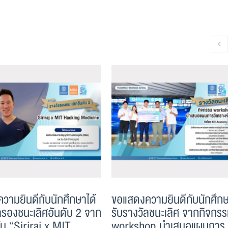
วามยินดีกับนักศึกษาได้
ขอแสดงความยินดีกับนักศึกษ
ลรองชนะเลิศอันดับ 2 จาก
รับรางวัลชนะเลิศ จากกิจกร
ัน “Siriraj x MIT
workshop นำเสนอแผนการ