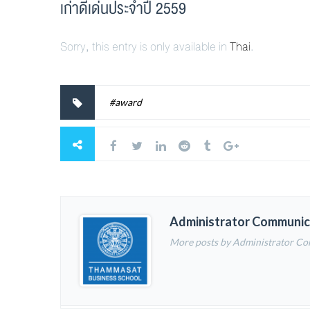
เก่าดีเด่นประจำปี 2559
Sorry, this entry is only available in
Thai
.
#award
Administrator Communic
More posts by Administrator C