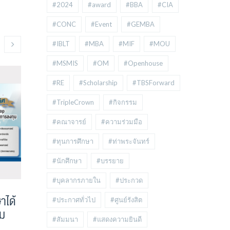
#2024
#award
#BBA
#CIA
#CONC
#Event
#GEMBA
#IBLT
#MBA
#MIF
#MOU
#MSMIS
#OM
#Openhouse
#RE
#Scholarship
#TBSForward
#TripleCrown
#กิจกรรม
#คณาจารย์
#ความร่วมมือ
#ทุนการศึกษา
#ท่าพระจันทร์
#นักศึกษา
#บรรยาย
#บุคลากรภายใน
#ประกวด
าได้
ขอแสดงความยินดีกับนักศึกษา
ขอแสดงความ
#ประกาศทั่วไป
#ศูนย์รังสิต
รม
โครงการปริญญาตรีบริหารธุรกิจ
โครงการปริ
#สัมมนา
#แสดงความยินดี
หลักสูตรนานาชาติ (BBA) ที่คว้า
หลักสูตรนาน