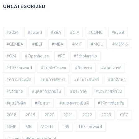
UNCATEGORIZED
#2024
#award
#BBA
#CIA
#CONC
#Event
#GEMBA
#IBLT
#MBA
#MIF
#MOU
#MSMIS
#OM
#Openhouse
#RE
#Scholarship
#TBSForward
#TripleCrown
#กิจกรรม
#คณาจารย์
#ความร่วมมือ
#ทุนการศึกษา
#ท่าพระจันทร์
#นักศึกษา
#บรรยาย
#บุคลากรภายใน
#ประกวด
#ประกาศทั่วไป
#ศูนย์รังสิต
#สัมมนา
#แสดงความยินดี
#ให้การต้อนรับ
2018
2019
2020
2021
2022
2023
CCC
IBMP
MK
MOEH
TBS
TBS Forward
ThammasatBusinessSchool