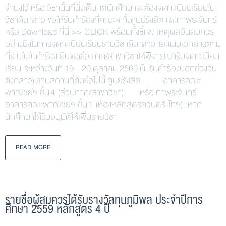
จำนงไว้ หรือ วิชานั้นที่นั่งเต็ม แต่นักศึกษาจะต้องจดทะเบียนเรียนใน
วิชาดังกล่าว ขอให้รับคำร้องที่คณะฯ ทั้งศูนย์รังสิต และท่าพระจันทร์
หรือ Download ที่นี่ >> CLICK พร้อมทั้งชี้แจง เหตุผลอันสมควร
อย่างยิ่งในการจดทะเบียนเรียนรายวิชาดังกล่าว และแนบเอกสารตาม
ที่ระบุในใบคำร้อง ยื่นขอต่อ ภาค/สาขาวิชาให้พิจารณารับจดทะเบียน
เรียน ระหว่างวันที่ 19 – 20 ตุลาคม 2560 (ไม่รับคำร้องนอกช่วงวัน
ดังกล่าว) ตามสถานที่ดังต่อไปนี้ ศูนย์รังสิต อาคารคณะ
พาณิชย์ฯ ชั้น 4 (ส่วนภาค/สาขาวิชา) หรือ ท่าพระจันทร์
อาคารคณะพาณิชย์ฯ ชั้น 1 (ห้องหลักสูตรควบตรี-โทฯ) หาก
นักศึกษาได้รับอนุมัติให้เพิ่มรายวิชา
READ MORE
รายชื่อผู้สมควรได้รับรางวัลทุนภูมิพล ประจำปีการ
ศึกษา 2559 หลักสูตร 4 ปี