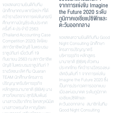
จากการแข่งขัน Imagine
ขอแสดงความยินดีกับทีม
นักศึกษาคณะพาณิชย์ฯ ที่ได้
the Future 2020 ระดับ
คว้ารางวัลจากการแข่งขันกรณี
ภูมิภาคเอเชียแปซิฟิกและ
ศึกษาทางบัญชีระดับประเทศ
ตะวันออกกลาง
ครั้งที่ 4 ประจำปี 2563
(Thailand Accounting Case
ขอแสดงความยินดีกับทีม Good
Competition 2020) จัดโดย
Night Consulting นักศึกษา
สภาวิชาชีพบัญชี ในพระบรม
โครงการปริญญาตรี
ราชูปถัมภ์ เมื่อวันที่ 19
บริหารธุรกิจ หลักสูตร
กันยายน 2563 ณ สภาวิชาชีพ
นานาชาติ (BBA) ตัวแทน
บัญชี ในพระบรมราชูปถัมภ์ ?
ประเทศไทย ที่คว้ารางวัลรองชนะ
รางวัลชนะเลิศ ทีม Quaran
เลิศอันดับที่ 1 จากการแข่งขัน
TEAM นักศึกษาโครงการ
Imagine the Future 2020 ซึ่ง
ปริญญาตรีบริหารธุรกิจ
เป็นการประกวดการออกแบบ
หลักสูตรนานาชาติ (BBA) นาง
เมืองแห่งอนาคต ระดับภูมิภาค
สาวกัลยภรณ์ สุทธิสัมพันธ์
เอเชียแปซิฟิกและ
นางสาวปริยาภัทร โชคสกุลนิมิต
ตะวันออกกลาง สมาชิกในทีม
นางสาวพรนภัส หาญรัชตะ
Good Night Consulting