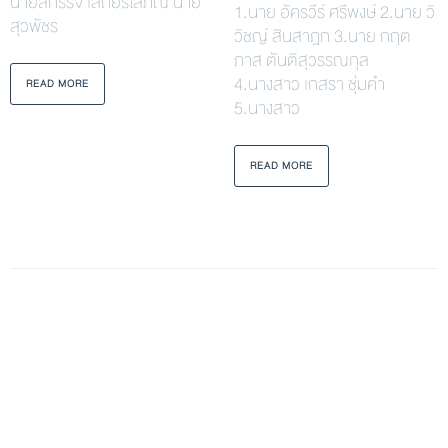
นายสกรรจ์ เสถียรโสภณ นาย
1.นาย อัครวีร์ ศรีพงษ์ 2.นาย วิ
สุวพัชร
วิชญ์ สินสาฎก 3.นาย กฤต
ภาส ตันติสุวรรณกุล
4.นางสาว เกสรา ชุ่มคำ
READ MORE
5.นางสาว
READ MORE