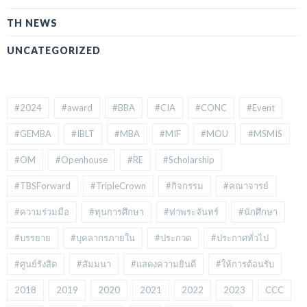
TH NEWS
UNCATEGORIZED
#2024
#award
#BBA
#CIA
#CONC
#Event
#GEMBA
#IBLT
#MBA
#MIF
#MOU
#MSMIS
#OM
#Openhouse
#RE
#Scholarship
#TBSForward
#TripleCrown
#กิจกรรม
#คณาจารย์
#ความร่วมมือ
#ทุนการศึกษา
#ท่าพระจันทร์
#นักศึกษา
#บรรยาย
#บุคลากรภายใน
#ประกวด
#ประกาศทั่วไป
#ศูนย์รังสิต
#สัมมนา
#แสดงความยินดี
#ให้การต้อนรับ
2018
2019
2020
2021
2022
2023
CCC