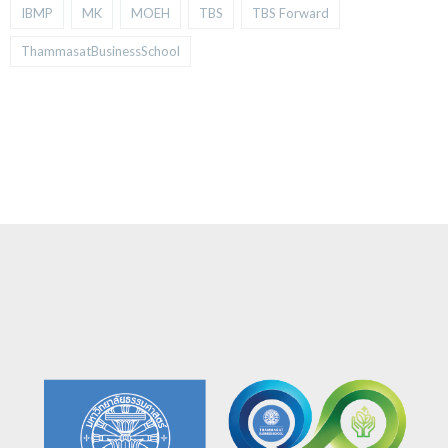
IBMP
MK
MOEH
TBS
TBS Forward
ThammasatBusinessSchool