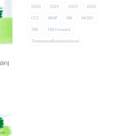
2020
2021
2022
2023
CCC
IBMP
MK
MOEH
TBS
TBS Forward
ThammasatBusinessSchool
้ปลา]