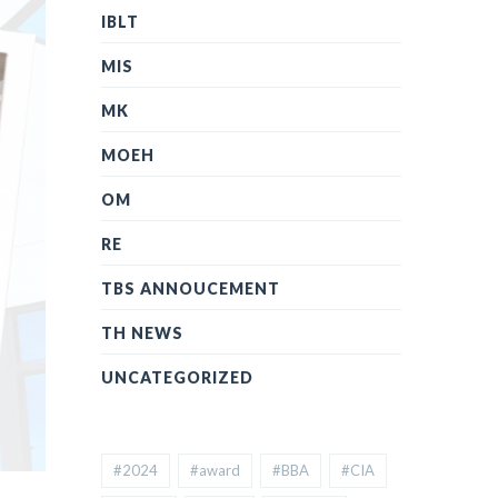
IBLT
MIS
MK
MOEH
OM
RE
TBS ANNOUCEMENT
TH NEWS
UNCATEGORIZED
#2024
#award
#BBA
#CIA