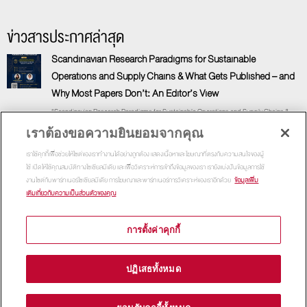
ข่าวสารประกาศล่าสุด
Scandinavian Research Paradigms for Sustainable
Operations and Supply Chains & What Gets Published – and
Why Most Papers Don’t: An Editor’s View
“Scandinavian Research Paradigms for Sustainable Operations and Supply Chains &
What Gets
เราต้องขอความยินยอมจากคุณ
7 August, 2026
เราใช้คุกกี้เพื่อช่วยให้ไซต์ของเราทำงานได้อย่างถูกต้อง แสดงเนื้อหาและโฆษณาที่ตรงกับความสนใจของผู้
ใช้ เปิดให้ใช้คุณสมบัติทางโซเชียลมีเดีย และเพื่อวิเคราะห์การเข้าถึงข้อมูลของเรา เรายังแบ่งปันข้อมูลการใช้
งานไซต์กับพาร์ทเนอร์โซเชียลมีเดีย การโฆษณาและพาร์ทเนอร์การวิเคราะห์ของเราอีกด้วย
ข้อมูลเพิ่ม
เสริมความคิด ติดปีกวิชาชีพ กับคณะพาณิชย์ฯ ธรรมศาสตร์
เติมเกี่ยวกับความเป็นส่วนตัวของคุณ
“โครงการสัมมนา เสริมความคิด ติดปีกวิชาชีพ กับคณะพาณิชย์ฯ ธรรมศาสตร์” ประกาศรายชื่อ
ผู้มีสิทธิ์เข้าสัมมนาทางวิชาการ โครงการสัมมนา “เสริมความคิด ติดปีกวิชาชีพ กับคณะพาณิชย์ฯ
การตั้งค่าคุกกี้
ธรรมศาสตร์” .
17 July, 2026
ปฏิเสธทั้งหมด