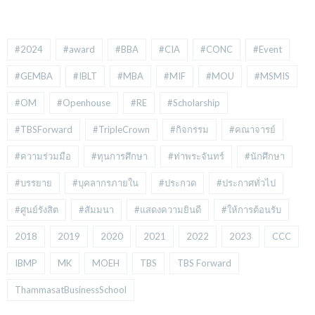
#2024
#award
#BBA
#CIA
#CONC
#Event
#GEMBA
#IBLT
#MBA
#MIF
#MOU
#MSMIS
#OM
#Openhouse
#RE
#Scholarship
#TBSForward
#TripleCrown
#กิจกรรม
#คณาจารย์
#ความร่วมมือ
#ทุนการศึกษา
#ท่าพระจันทร์
#นักศึกษา
#บรรยาย
#บุคลากรภายใน
#ประกวด
#ประกาศทั่วไป
#ศูนย์รังสิต
#สัมมนา
#แสดงความยินดี
#ให้การต้อนรับ
2018
2019
2020
2021
2022
2023
CCC
IBMP
MK
MOEH
TBS
TBS Forward
ThammasatBusinessSchool