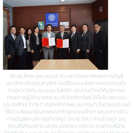
รศ.ดร.พิภพ อุดร คณบดี คณะพาณิชยศาสตร์และการบัญชี
มหาวิทยาลัยธรรมศาสตร์ ร่วมพิธีลงนามข้อตกลงความร่วมมือ
ทางวิชาการกับ คุณเมกุมุ โมโตฮิสะ ประธานเจ้าหน้าที่บริหารและ
กรรมการผู้มีอำนาจลงนาม บริษัทหลักทรัพย์ จีเอ็มโอ-แซด คอม
(ประเทศไทย) จำกัด (“บริษัทหลักทรัพย์ แซด คอม”) ซึ่งมีวัตถุประสงค์
เพื่อร่วมพัฒนาคุณภาพของหลักสูตรอุดมศึกษา และบุคลากรด้าน
การบัญชีและบริหารธุรกิจ โดยมี รศ.ดร.วิทยา ด่านธำรงกูล รอง
คณบดีฝ่ายบริหาร ผศ.ดร.อรพรรณ ยลระบิล รองคณบดีฝ่าย