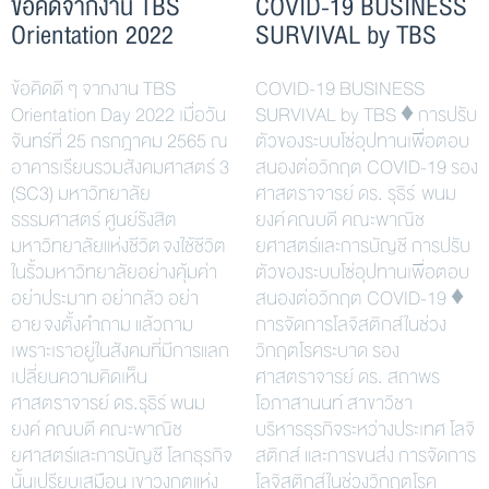
ข้อคิดจากงาน TBS
COVID-19 BUSINESS
Orientation 2022
SURVIVAL by TBS
ข้อคิดดี ๆ จากงาน TBS
COVID-19 BUSINESS
Orientation Day 2022 เมื่อวัน
SURVIVAL by TBS ♦ การปรับ
จันทร์ที่ 25 กรกฎาคม 2565 ณ
ตัวของระบบโซ่อุปทานเพื่อตอบ
อาคารเรียนรวมสังคมศาสตร์ 3
สนองต่อวิกฤต COVID-19 รอง
(SC3) มหาวิทยาลัย
ศาสตราจารย์ ดร. รุธิร์ พนม
ธรรมศาสตร์ ศูนย์รังสิต
ยงค์ คณบดี คณะพาณิช
มหาวิทยาลัยแห่งชีวิต จงใช้ชีวิต
ยศาสตร์และการบัญชี การปรับ
ในรั้วมหาวิทยาลัยอย่างคุ้มค่า
ตัวของระบบโซ่อุปทานเพื่อตอบ
อย่าประมาท อย่ากลัว อย่า
สนองต่อวิกฤต COVID-19 ♦
อาย จงตั้งคำถาม แล้วถาม
การจัดการโลจิสติกส์ในช่วง
เพราะเราอยู่ในสังคมที่มีการแลก
วิกฤตโรคระบาด รอง
เปลี่ยนความคิดเห็น
ศาสตราจารย์ ดร. สถาพร
ศาสตราจารย์ ดร.รุธิร์ พนม
โอภาสานนท์ สาขาวิชา
ยงค์ คณบดี คณะพาณิช
บริหารธุรกิจระหว่างประเทศ โลจิ
ยศาสตร์และการบัญชี โลกธุรกิจ
สติกส์ และการขนส่ง การจัดการ
นั้นเปรียบเสมือน เขาวงกตแห่ง
โลจิสติกส์ในช่วงวิกฤตโรค