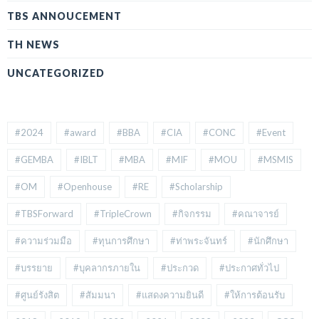
TBS ANNOUCEMENT
TH NEWS
UNCATEGORIZED
#2024
#award
#BBA
#CIA
#CONC
#Event
#GEMBA
#IBLT
#MBA
#MIF
#MOU
#MSMIS
#OM
#Openhouse
#RE
#Scholarship
#TBSForward
#TripleCrown
#กิจกรรม
#คณาจารย์
#ความร่วมมือ
#ทุนการศึกษา
#ท่าพระจันทร์
#นักศึกษา
#บรรยาย
#บุคลากรภายใน
#ประกวด
#ประกาศทั่วไป
#ศูนย์รังสิต
#สัมมนา
#แสดงความยินดี
#ให้การต้อนรับ