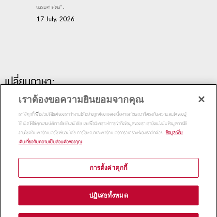
ธรรมศาสตร์” .
17 July, 2026
เปลี่ยนภาษา:
เราต้องขอความยินยอมจากคุณ
เราใช้คุกกี้เพื่อช่วยให้ไซต์ของเราทำงานได้อย่างถูกต้อง แสดงเนื้อหาและโฆษณาที่ตรงกับความสนใจของผู้
ใช้ เปิดให้ใช้คุณสมบัติทางโซเชียลมีเดีย และเพื่อวิเคราะห์การเข้าถึงข้อมูลของเรา เรายังแบ่งปันข้อมูลการใช้
งานไซต์กับพาร์ทเนอร์โซเชียลมีเดีย การโฆษณาและพาร์ทเนอร์การวิเคราะห์ของเราอีกด้วย
ข้อมูลเพิ่ม
เติมเกี่ยวกับความเป็นส่วนตัวของคุณ
การตั้งค่าคุกกี้
Copyright 2015
Thammasat Business School | All Rights
ปฏิเสธทั้งหมด
Reserved