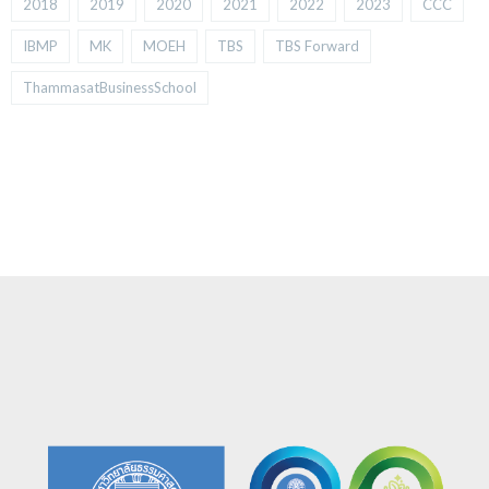
2018
2019
2020
2021
2022
2023
CCC
IBMP
MK
MOEH
TBS
TBS Forward
ThammasatBusinessSchool