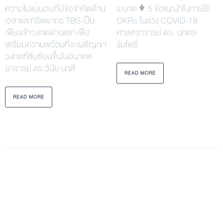
ความไม่แน่นอน ที่มีข้อจำกัดด้าน
ระบาด ♦ 5 ข้อแนะนำในการใช้
เวลาและทรัพยากร TBS เป็น
OKRs ในช่วง COVID-19
เพียงเข้าวงกตด่านแรก เพื่อ
ศาสตราจารย์ ดร. นภดล
เตรียมความพร้อมที่จะเผชิญเขา
ร่มโพธิ์
วงกตที่ซับซ้อนขึ้นในอนาคต
อาจารย์ ดร.วินัย นาดี
READ MORE
READ MORE