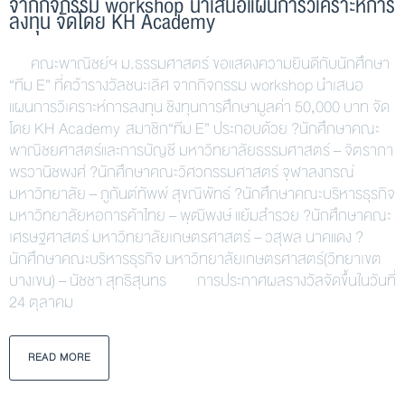
จากกิจกรรม workshop นำเสนอแผนการวิเคราะห์การ
ลงทุน จัดโดย KH Academy
คณะพาณิชย์ฯ ม.ธรรมศาสตร์ ขอแสดงความยินดีกับนักศึกษา
“ทีม E” ที่คว้ารางวัลชนะเลิศ จากกิจกรรม workshop นำเสนอ
แผนการวิเคราะห์การลงทุน ชิงทุนการศึกษามูลค่า 50,000 บาท จัด
โดย KH Academy สมาชิก“ทีม E” ประกอบด้วย ?นักศึกษาคณะ
พาณิชยศาสตร์และการบัญชี มหาวิทยาลัยธรรมศาสตร์ – จิตราภา
พรวานิชพงศ์ ?นักศึกษาคณะวิศวกรรมศาสตร์ จุฬาลงกรณ์
มหาวิทยาลัย – ภูกันต์ทัพพ์ สุขณิพัทธ์ ?นักศึกษาคณะบริหารธุรกิจ
มหาวิทยาลัยหอการค้าไทย – พุฒิพงษ์ แย้มสำรวย ?นักศึกษาคณะ
เศรษฐศาสตร์ มหาวิทยาลัยเกษตรศาสตร์ – วสุพล นาคแดง ?
นักศึกษาคณะบริหารธุรกิจ มหาวิทยาลัยเกษตรศาสตร์(วิทยาเขต
บางเขน) – นัชชา สุทธิสุนทร การประกาศผลรางวัลจัดขึ้นในวันที่
24 ตุลาคม
READ MORE