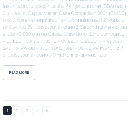
โครงการปริญญาตรีบริหารธุรกิจ หลักสูตรนานาชาติ (BBA) ที่คว้า
3 รางวัลจาก Capital Market Case Competition 2024 (CMCC)
การแข่งขันเคสตลาดทุนที่ใหญ่ที่สุดในประเทศไทย ครั้งที่ 2 โดยมีราย
ละเอียด ดังนี้ ?รางวัลรองชนะเลิศอันดับ 2 (Second runner-up) เงิน
รางวัล 40,000 บาท ทีม Capital Crew สมาชิกในทีม ประกอบด้วย
– ปราณนต์ มงคลโสภณรัตน์ – ปราณนต์ บูรณบุษกร – พลวิชญ์
รัตนเดชาพิพัฒน์ – วัจนภา อิทธิภูวดล – วราศัย จุฬาพรหมเดช ?
รางวัลรองชนะเลิศอันดับ 3 (Third runner-up) เงินรางวัล
READ MORE
1
2
3