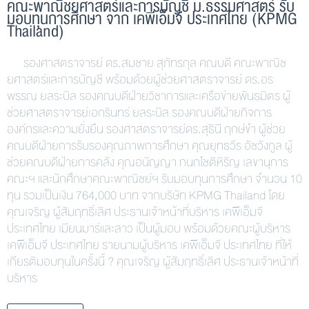
คณะพาณิชยศาสตร์และการบัญชี ม.ธรรมศาสตร์ รับ
มอบทุนการศึกษา จาก เคพีเอ็มจี ประเทศไทย (KPMG
Thailand)
รองศาสตราจารย์ ดร.สมชาย สุภัทรกุล คณบดี คณะพาณิช
ยศาสตร์และการบัญชี พร้อมด้วยผู้ช่วยศาสตราจารย์ ดร.อร
พรรณ ยลระบิล รองคณบดีฝ่ายวิชาการและเครือข่ายพันธมิตร ผู้
ช่วยศาสตราจารย์เอกรินทร์ ยลระบิล รองคณบดีฝ่ายกิจการ
องค์กรและความยั่งยืน รองศาสตราจารย์ดร.สุธินี ฤกษ์ขำ ผู้ช่วย
คณบดีฝ่ายการรับรองคุณภาพการศึกษา คุณยุทธวีร อัชวังกูล ผู้
ช่วยคณบดีฝ่ายการคลัง คุณอนัญญา กนกโชติหิรัญ เลขานุการ
คณะฯ และนักศึกษาคณะพาณิชย์ฯ รับมอบทุนการศึกษา จำนวน 10
ทุน รวมเป็นเงิน 764,000 บาท จากบริษัท KPMG Thailand โดย
คุณเจริญ ผู้สัมฤทธิ์เลิศ ประธานเจ้าหน้าที่บริหาร เคพีเอ็มจี
ประเทศไทย เมียนมาร์และลาว เป็นผู้มอบ พร้อมด้วยคณะผู้บริหาร
เคพีเอ็มจี ประเทศไทย รายนามผู้บริหาร เคพีเอ็มจี ประเทศไทย ที่ให้
เกียรติมอบทุนในครั้งนี้ ? คุณเจริญ ผู้สัมฤทธิ์เลิศ ประธานเจ้าหน้าที่
บริหาร