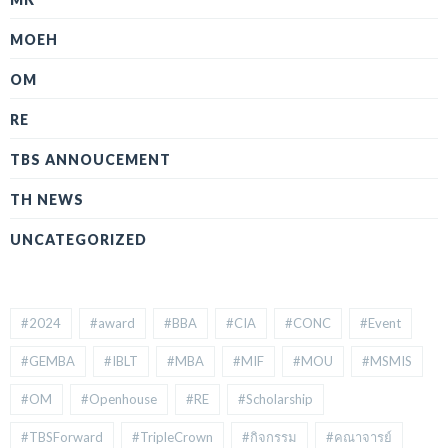
MOEH
OM
RE
TBS ANNOUCEMENT
TH NEWS
UNCATEGORIZED
#2024
#award
#BBA
#CIA
#CONC
#Event
#GEMBA
#IBLT
#MBA
#MIF
#MOU
#MSMIS
#OM
#Openhouse
#RE
#Scholarship
#TBSForward
#TripleCrown
#กิจกรรม
#คณาจารย์