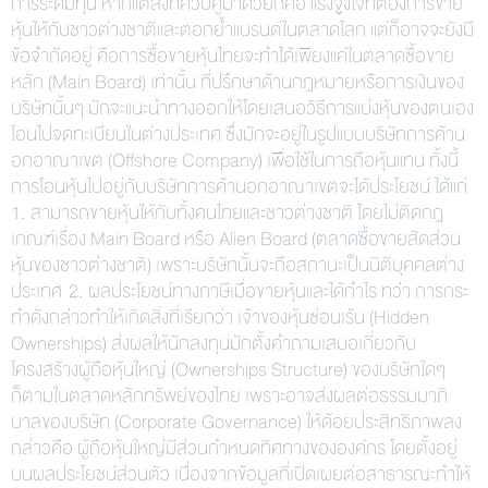
การระดมทุน หากแต่สิ่งที่ควบคู่มาด้วยก็คือ แรงจูงใจที่ต้องการขาย
หุ้นให้กับชาวต่างชาติและตอกย้ำแบรนด์ในตลาดโลก แต่ก็อาจจะยังมี
ข้อจำกัดอยู่ คือการซื้อขายหุ้นไทยจะทำได้เพียงแค่ในตลาดซื้อขาย
หลัก (Main Board) เท่านั้น ที่ปรึกษาด้านกฎหมายหรือการเงินของ
บริษัทนั้นๆ มักจะแนะนำทางออกให้โดยเสนอวิธีการแบ่งหุ้นของตนเอง
โอนไปจดทะเบียนในต่างประเทศ ซึ่งมักจะอยู่ในรูปแบบบริษัทการค้าน
อกอาณาเขต (Offshore Company) เพื่อใช้ในการถือหุ้นแทน ทั้งนี้
การโอนหุ้นไปอยู่กับบริษัทการค้านอกอาณาเขตจะได้ประโยชน์ ได้แก่
1. สามารถขายหุ้นให้กับทั้งคนไทยและชาวต่างชาติ โดยไม่ติดกฎ
เกณฑ์เรื่อง Main Board หรือ Alien Board (ตลาดซื้อขายสัดส่วน
หุ้นของชาวต่างชาติ) เพราะบริษัทนั้นจะถือสถานะเป็นนิติบุคคลต่าง
ประเทศ 2. ผลประโยชน์ทางภาษีเมื่อขายหุ้นและได้กำไร ทว่า การกระ
ทำดังกล่าวทำให้เกิดสิ่งที่เรียกว่า เจ้าของหุ้นซ่อนเร้น (Hidden
Ownerships) ส่งผลให้นักลงทุนมักตั้งคำถามเสมอเกี่ยวกับ
โครงสร้างผู้ถือหุ้นใหญ่ (Ownerships Structure) ของบริษัทใดๆ
ก็ตามในตลาดหลักทรัพย์ของไทย เพราะอาจส่งผลต่อธรรมมาภิ
บาลของบริษัท (Corporate Governance) ให้ด้อยประสิทธิภาพลง
กล่าวคือ ผู้ถือหุ้นใหญ่มีส่วนกำหนดทิศทางขององค์กร โดยตั้งอยู่
บนผลประโยชน์ส่วนตัว เนื่องจากข้อมูลที่เปิดเผยต่อสาธารณะทำให้