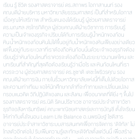
เรียน รู้ ชีวิต รองศาสตราจารย์ ดร.สถาพร โอภาสานนท์ รอง
คณบดีฝ่ายบริหาร มหาวิทยาลัยธรรมศาสตร์ เป็นที่สำหรับโอกาส
เมื่อคุณให้เสรีภาพ สำหรับตนเองได้เรียนรู้ ผู้ช่วยศาสตราจารย์
ดร.มณฑล สรไกรกิติกูล ผู้ช่วยคณบดีฝ่ายวิชาการ การเรียนรู้
ความเป็นเจ้าของธุรกิจ เปรียบได้กับการเรียนรู้น้ำหนักของก้อน
หิน น้ำหนักของก้อนหินไม่ได้ขึ้นอยู่กับน้ำหนักของหินเพียงอย่างเดียว
แต่ขึ้นอยู่กับระยะเวลาที่เราต้องถือหินก้อนนั้นด้วย เจ้าของธุรกิจต้อง
เรียนรู้ว่าหินก้อนไหนที่เราควรจะต้องถือเป็นระยะยาวนานแค่ไหน และ
บทเรียนที่สำคัญที่สุดคือต้องเรียนรู้ว่าเมื่อไร และหินก้อนไหนที่เรา
ควรจะวาง ผู้ช่วยศาสตราจารย์ ดร.ชูชาติ เตชะโพธิวรคุณ รอง
คณบดีฝ่ายการเงิน ภายในรั้วมหาวิทยาลัยแห่งนี้ที่เต็มไปด้วยโอกาส
และความเท่าเทียม ขอให้นักศึกษากล้าที่จะท้าทายและเปลี่ยนแปลง
กรอบแนวคิด วิถีปฏิบัติของตน และสังคม เพื่ออนาคตที่ดียิ่ง ๆ ขึ้นไป
รองศาสตราจารย์ ดร.นิติ รัตนปรีชาเวช อาจารย์ประจำสาขาวิชา
ธุรกิจอสังหาริมทรัพย์ คณะพาณิชยศาสตร์และการบัญชี ตั้งใจเรียน
ให้เท่ากับตั้งใจนอน Learn Life Balance อ.นพธนิษฐ์ โชติสาร
อาจารย์ประจำสาขาวิชาระบบสารสนเทศเพื่อการจัดการ ‘ดิจิทัล’ ไม่
ไกลตัวอีกต่อไป รีบเพิ่มความรู้และทักษะดิจิทัลตั้งแต่วันนี้ เพื่อสร้าง