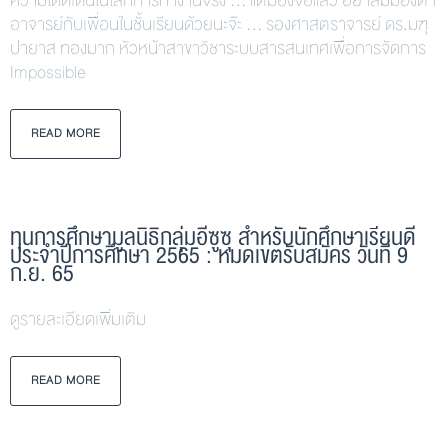
ความโดดเด่นในโลกการทำงานจริง … แต่มองจอแล้ว อย่าลืมมองตา
อาจารย์กับเพื่อนในชั้นเรียนด้วยนะจ๊ะ … รองศาสตราจารย์ ดร.มฑุ
ปายาส ทองมาก หัวหน้าสาขาวิชาระบบสารสนเทศเพื่อการจัดการ
Impossible
READ MORE
ทุนการศึกษามูลนิธิกลุ่มอีซูซุ สำหรับนักศึกษาเรียนดี
ประจำปีการศึกษา 2565 : หมดเขตรับสมัคร วันที่ 9
ก.ย. 65
ดูรายละเอียดเพิ่มเติม
READ MORE