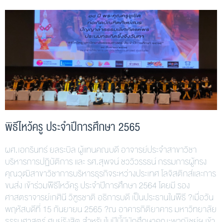
พิธีไหว้ครู ประจำปีการศึกษา 2565
ผศ.เอกรินทร์ ยลระบิล ผู้แทนคณบดี อาจารย์ประจำสาขาวิชา
บริหารการปฏิบัติการ และ รศ.สุพจน์ ชววิวรรธน์ กรรมการผู้ทรง
คุณวุฒิ​สาขาวิชาการบริหารธุรกิจระหว่างประเทศ โลจิสติกส์และการ
ขนส่ง เข้าร่วมพิธีไหว้ครู ประจำปีการศึกษา 2564 โดยมี รอง
ศาสตราจารย์เกศินี วิฑูรชาติ อธิการบดี เป็นประธานในพิธี ?เมื่อวัน
พฤหัสบดีที่ 15 กันยายน 2565 ?ณ อาคารกิติยาคาร มหาวิทยาลัย
ธรรมศาสตร์ ศูนย์รังสิต สำหรับในปีนี้มีนักศึกษาคณะพาณิชย์ฯ เข้า