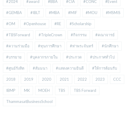
#2024
#award
#BBA
#CIA
#CONC
#Event
#GEMBA
#IBLT
#MBA
#MIF
#MOU
#MSMIS
#OM
#Openhouse
#RE
#Scholarship
#TBSForward
#TripleCrown
#กิจกรรม
#คณาจารย์
#ความร่วมมือ
#ทุนการศึกษา
#ท่าพระจันทร์
#นักศึกษา
#บรรยาย
#บุคลากรภายใน
#ประกวด
#ประกาศทั่วไป
#ศูนย์รังสิต
#สัมมนา
#แสดงความยินดี
#ให้การต้อนรับ
2018
2019
2020
2021
2022
2023
CCC
IBMP
MK
MOEH
TBS
TBS Forward
ThammasatBusinessSchool