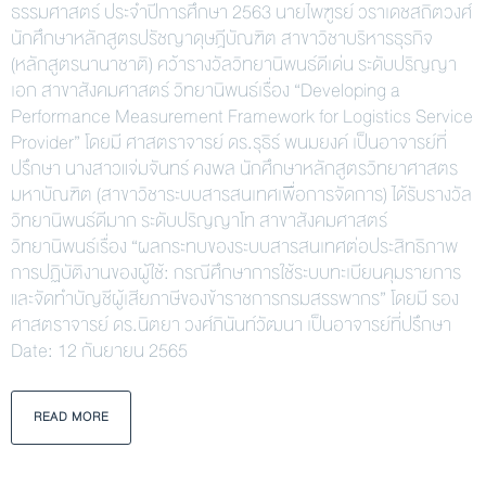
ธรรมศาสตร์ ประจำปีการศึกษา 2563 นายไพฑูรย์ วราเดชสถิตวงศ์
นักศึกษาหลักสูตรปรัชญาดุษฎีบัณฑิต สาขาวิชาบริหารธุรกิจ
(หลักสูตรนานาชาติ) คว้ารางวัลวิทยานิพนธ์ดีเด่น ระดับปริญญา
เอก สาขาสังคมศาสตร์ วิทยานิพนธ์เรื่อง “Developing a
Performance Measurement Framework for Logistics Service
Provider” โดยมี ศาสตราจารย์ ดร.รุธิร์ พนมยงค์ เป็นอาจารย์ที่
ปรึกษา นางสาวแจ่มจันทร์ คงพล นักศึกษาหลักสูตรวิทยาศาสตร
มหาบัณฑิต (สาขาวิชาระบบสารสนเทศเพื่อการจัดการ) ได้รับรางวัล
วิทยานิพนธ์ดีมาก ระดับปริญญาโท สาขาสังคมศาสตร์
วิทยานิพนธ์เรื่อง “ผลกระทบของระบบสารสนเทศต่อประสิทธิภาพ
การปฏิบัติงานของผู้ใช้: กรณีศึกษาการใช้ระบบทะเบียนคุมรายการ
และจัดทำบัญชีผู้เสียภาษีของข้าราชการกรมสรรพากร” โดยมี รอง
ศาสตราจารย์ ดร.นิตยา วงศ์ภินันท์วัฒนา เป็นอาจารย์ที่ปรึกษา
Date: 12 กันยายน 2565
READ MORE