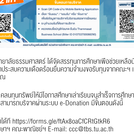
รรมศาสตร์ ได้จัดสรรทุนการศึกษาเพื่อช่วยเหลือนักศ
ึกษาประสบความเดือดร้อนยื่นความจำนงขอรับทุนจากคณะฯ เ
าณ
ลนทุนทรัพย์ให้มีโอกาสศึกษาเล่าเรียนจนสำเร็จการศึกษ
ามารถบริจาคผ่านระบบ e-Donation มีขั้นตอนดังนี้
ด้ที่
https://forms.gle/ftAx8oaCfCRtGtkR6
กศึกษาฯ คณะพาณิชย์ฯ E-mail:
ccc@tbs.tu.ac.th