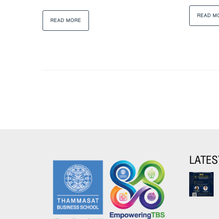
READ M
READ MORE
LATES