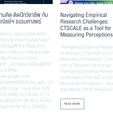
ามคิด ติดปีกวิชาชีพ กับ
Navigating Empirical
ณิชย์ฯ ธรรมศาสตร์
Research Challenges:
CTSCALE as a Tool for
Measuring Perceptions
สัมมนา เสริมความคิด ติดปีก
กับคณะพาณิชย์ฯ ธรรมศาสตร์”
ชื่อผู้มีสิทธิ์เข้าสัมมนาทาง
“Navigating Empirical Resea
โครงการสัมมนา “เสริมความคิด
Challenges: CTSCALE as a To
ชาชีพ กับคณะพาณิชย์ฯ
Measuring Perceptions” Com
์” . ตรวจสอบรายชื่อผู้มีสิทธิ์
join us! Research Workshop:
มมนาที่ลิงก์
“Navigating Empirical Resea
drive.google.com/
Challenges: CTSCALE as a To
nuVA9FMQjTGFJtk_qkH…/view
Measuring Perceptions” . Spe
 QR Code . รายละเอียด วันที่
Ajay Manrai, Ph.D. Professor
าคม 2569 เวลา 09.00–12.15
ียนตั้งแต่เวลา 08.30 น. เป็นต้น
READ MORE
บียนเวลา 08.30 น. เป็นต้นไป :