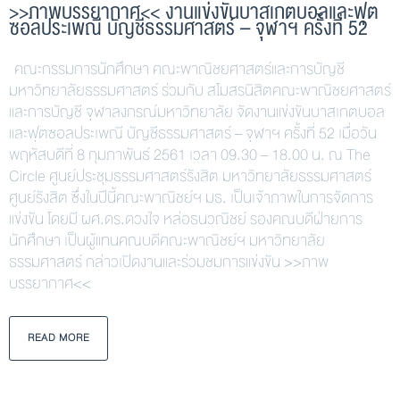
>>ภาพบรรยากาศ<< งานแข่งขันบาสเกตบอลและฟุต
ซอลประเพณี บัญชีธรรมศาสตร์ – จุฬาฯ ครั้งที่ 52
คณะกรรมการนักศึกษา คณะพาณิชยศาสตร์และการบัญชี
มหาวิทยาลัยธรรมศาสตร์ ร่วมกับ สโมสรนิสิตคณะพาณิชยศาสตร์
และการบัญชี จุฬาลงกรณ์มหาวิทยาลัย จัดงานแข่งขันบาสเกตบอล
และฟุตซอลประเพณี บัญชีธรรมศาสตร์ – จุฬาฯ ครั้งที่ 52 เมื่อวัน
พฤหัสบดีที่ 8 กุมภาพันธ์ 2561 เวลา 09.30 – 18.00 น. ณ The
Circle ศูนย์ประชุมธรรมศาสตร์รังสิต มหาวิทยาลัยธรรมศาสตร์
ศูนย์รังสิต ซึ่งในปีนี้คณะพาณิชย์ฯ มธ. เป็นเจ้าภาพในการจัดการ
แข่งขัน โดยมี ผศ.ดร.ดวงใจ หล่อธนวณิชย์ รองคณบดีฝ่ายการ
นักศึกษา เป็นผู้แทนคณบดีคณะพาณิชย์ฯ มหาวิทยาลัย
ธรรมศาสตร์ กล่าวเปิดงานและร่วมชมการแข่งขัน >>ภาพ
บรรยากาศ<<
READ MORE