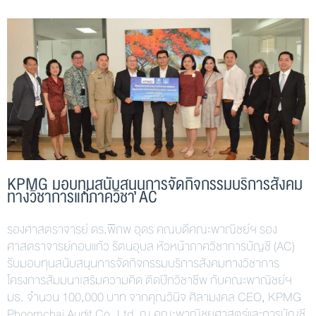
KPMG มอบทุนสนับสนุนการจัดกิจกรรมบริการสังคม
ทางวิชาการแก่ภาควิชา AC
รองศาสตราจารย์ ดร.พิภพ อุดร คณบดีคณะพาณิชย์ฯ รอง
ศาสตราจารย์กอบแก้ว รัตนอุบล หัวหน้าภาควิชาการบัญชี (AC)
รับมอบทุนสนับสนุนการจัดกิจกรรมบริการสังคมทางวิชาการ
โครงการสัมมนาเสริมความคิด ติดปีกวิชาชีพ กับคณะพาณิชย์ฯ
มธ. จำนวน 100,000 บาท จากคุณวินิจ ศิลามงคล CEO, KPMG
Phoomchai Audit Co.,Ltd. ณ คณะพาณิชยศาสตร์และการบัญชี