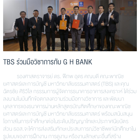
TBS ร่วมมือวิชาการกับ G H BANK
รองศาสตราจารย์ ดร. พิภพ อุดร คณบดี คณะพาณิช
ยศาสตร์และการบัญชี มหาวิทยาลัยธรรมศาสตร์ (TBS) และคุณ
ฉัตรชัย ศิริวิไล กรรรมการผู้จัดการธนาคารอาคารสงเคราะห์ ได้ร่วม
ลงนามในบันทึกข้อตกลงความร่วมมือทางวิชาการ และพัฒนา
บุคลากรของธนาคารผ่านหลักสูตรบัณฑิตศึกษาของคณะพาณิช
ยศาสตร์และการบัญชี มหาวิทยาลัยธรรมศาสตร์ พร้อมสนับสนุน
โอกาสในการเข้าศึกษาต่อในระดับปริญญาโทและประกาศนียบัตร
ส่วน ธอส.จะให้การส่งเสริมทักษะประสบการณ์วิชาชีพแก่นักศึกษาใน
รูปแบบของการฝึกงาน การดูงาน หรืองานลักษณะอื่นที่สร้าง