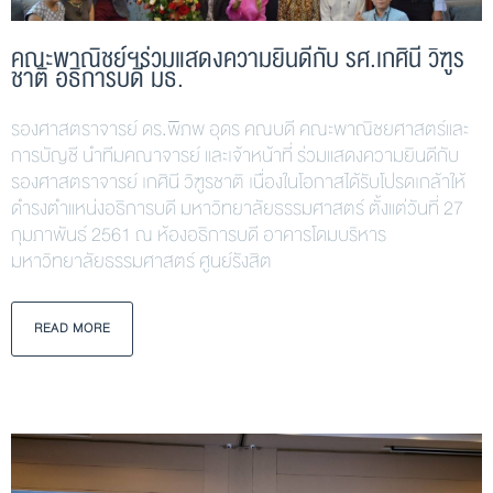
คณะพาณิชย์ฯร่วมแสดงความยินดีกับ รศ.เกศินี วิฑูร
ชาติ อธิการบดี มธ.
รองศาสตราจารย์ ดร.พิภพ อุดร คณบดี คณะพาณิชยศาสตร์และ
การบัญชี นำทีมคณาจารย์ และเจ้าหน้าที่ ร่วมแสดงความยินดีกับ
รองศาสตราจารย์ เกศินี วิฑูรชาติ เนื่องในโอกาสได้รับโปรดเกล้าให้
ดำรงตำแหน่งอธิการบดี มหาวิทยาลัยธรรมศาสตร์ ตั้งแต่วันที่ 27
กุมภาพันธ์ 2561 ณ ห้องอธิการบดี อาคารโดมบริหาร
มหาวิทยาลัยธรรมศาสตร์ ศูนย์รังสิต
READ MORE