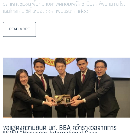
วิสาหกิจชุมชน พื้นที่มาบตาพุดคอมเพล็กซ์ เป็นสักขีพยาน ณ โรง
แรมโกลเด้น ซิตี้ ระยอง >>ภาพบรรยากาศ<<
READ MORE
ขอแสดงความยินดี นศ. BBA คว้ารางวัลจากการ