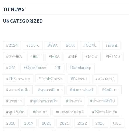
TH NEWS
UNCATEGORIZED
#2024
#award
#BBA
#CIA
#CONC
#Event
#GEMBA
#IBLT
#MBA
#MIF
#MOU
#MSMIS
#OM
#Openhouse
#RE
#Scholarship
#TBSForward
#TripleCrown
#กิจกรรม
#คณาจารย์
#ความร่วมมือ
#ทุนการศึกษา
#ท่าพระจันทร์
#นักศึกษา
#บรรยาย
#บุคลากรภายใน
#ประกวด
#ประกาศทั่วไป
#ศูนย์รังสิต
#สัมมนา
#แสดงความยินดี
#ให้การต้อนรับ
2018
2019
2020
2021
2022
2023
CCC