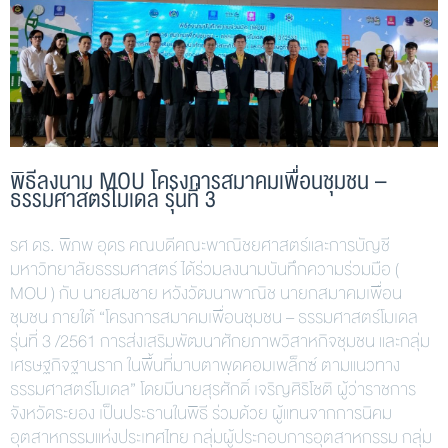
พิธีลงนาม MOU โครงการสมาคมเพื่อนชุมชน –
ธรรมศาสตร์โมเดล รุ่นที่ 3
รศ ดร. พิภพ อุดร คณบดีคณะพาณิชยศาสตร์และการบัญชี
มหาวิทยาลัยธรรมศาสตร์ ได้ร่วมลงนามบันทึกความร่วมมือ (
MOU ) กับ นายสมชาย หวังวัฒนาพาณิช นายกสมาคมเพื่อน
ชุมชน ภายใต้ “โครงการสมาคมเพื่อนชุมชน – ธรรมศาสตร์โมเดล
รุ่นที่ 3 /2561 การส่งเสริมพัฒนาศักยภาพวิสาหกิจชุมชน และกลุ่ม
เศรษฐกิจฐานราก ในพื้นที่มาบตาพุดคอมเพล็กซ์ ตามแนวทาง
ธรรมศาสตร์โมเดล” โดยมีนายสุรศักดิ์ เจริญศิริโชติ ผู้ว่าราชการ
จังหวัดระยอง เป็นประธานในพิธี ร่วมด้วย ผู้แทนจากการนิคม
อุตสาหกรรมแห่งประเทศไทย กลุ่มผู้ประกอบการอุตสาหกรรม กลุ่ม