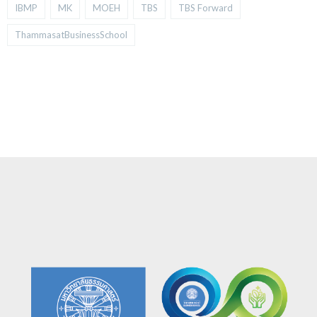
IBMP
MK
MOEH
TBS
TBS Forward
ThammasatBusinessSchool